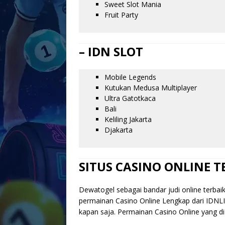
Sweet Slot Mania
Fruit Party
– IDN SLOT
Mobile Legends
Kutukan Medusa Multiplayer
Ultra Gatotkaca
Bali
Keliling Jakarta
Djakarta
SITUS CASINO ONLINE 
Dewatogel sebagai bandar judi online terbai
permainan Casino Online Lengkap dari IDNLI
kapan saja. Permainan Casino Online yang di 