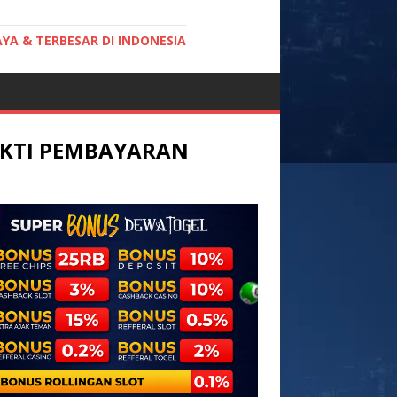
YA & TERBESAR DI INDONESIA
KTI PEMBAYARAN