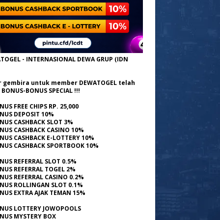
TOGEL - INTERNASIONAL DEWA GRUP (IDN
r gembira untuk member DEWATOGEL telah
r
BONUS-BONUS SPECIAL
!!!
US FREE CHIPS RP. 25,000
NUS DEPOSIT 10%
NUS CASHBACK SLOT 3%
NUS CASHBACK CASINO 10%
NUS CASHBACK E-LOTTERY 10%
NUS CASHBACK SPORTBOOK 10%
NUS REFERRAL SLOT 0.5%
NUS REFERRAL TOGEL 2%
NUS REFERRAL CASINO 0.2%
NUS ROLLINGAN SLOT 0.1%
NUS EXTRA AJAK TEMAN 15%
NUS LOTTERY JOWOPOOLS
NUS MYSTERY BOX