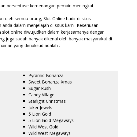
nkan persentase kemenangan pemain meningkat.
 oleh semua orang, Slot Online hadir di situs
nda dalam menjelajah di situs kami. Keseriusan
lot online diwujudkan dalam kerjasamanya dengan
yang juga sudah banyak dikenal oleh banyak masyarakat di
mainan yang dimaksud adalah :
Pyramid Bonanza
Sweet Bonanza Xmas
Sugar Rush
Candy Village
Starlight Christmas
Joker Jewels
5 Lion Gold
5 Lion Gold Megaways
Wild West Gold
Wild West Megaways