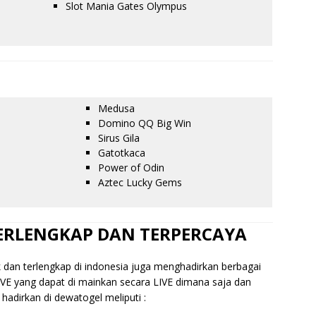
Slot Mania Gates Olympus
Medusa
Domino QQ Big Win
Sirus Gila
Gatotkaca
Power of Odin
Aztec Lucky Gems
TERLENGKAP DAN TERPERCAYA
k dan terlengkap di indonesia juga menghadirkan berbagai
VE yang dapat di mainkan secara LIVE dimana saja dan
hadirkan di dewatogel meliputi :