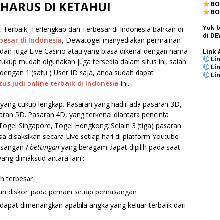
HARUS DI KETAHUI
BO
BO
Yuk b
, Terbaik, Terlengkap dan Terbesar di Indonesia bahkan di
di D
besar di Indonesia
, Dewatogel menyediakan permainan
k dan juga Live Casino atau yang biasa dikenal dengan nama
Link 
Lin
g cukup mudah digunakan juga tersedia dalam situs ini, salah
Lin
dengan 1 (satu ) User ID saja, anda sudah dapat
Lin
itus judi online terbaik di Indonesia
ini.
ang cukup lengkap. Pasaran yang hadir ada pasaran 3D,
ran 5D. Pasaran 4D, yang terkenal diantara pencinta
gel Singapore, Togel Hongkong. Selain 3 (tiga) pasaran
a disaksikan secara Live setiap hari di platform Youtube
pasangan /
bettingan
yang beragam dapat dipilih pada saat
ng dimaksud antara lain :
ah terbesar
an diskon pada pemain setiap pemasangan
 dapat dimenangkan apabila angka yang keluar terbalik dari