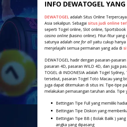
INFO DEWATOGEL YANG 
DEWATOGEL
adalah Situs Online Terpercaya
Asia sekalipun. Sebagai
situs jud
i
online ter
seperti Togel online, Slot online, Sportsboo
casino online
(kasino online). Fitur-fitur yan
satunya adalah
one for all
yaitu cukup hanya 
menjelajahi semua permainan yang ada di
s
DEWATOGEL hadir dengan pasaran-pasaran y
pasaran 4D, pasaran WILD 4D, dan juga pasa
TOGEL di INDONESIA adalah Togel Sydney, To
tersebut, pasaran Togel Toto Macau yang bis
juga dapat ditemukan di situs ini. Tipe-tipe 
melakukan pemasangan taruhan anda. Tipe ya
Bettingan Tipe Full yang memiliki hadi
Bettingan Tipe Diskon yang memberik
Bettingan Tipe BB ( Bolak Balik ) yang
angka yang dipasang