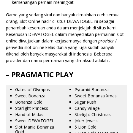
kemenangan pemain meningkat.
Game yang sedang viral dan banyak dimainkan oleh semua
orang, Slot Online hadir di situs DEWATOGEL ini sebagai
penambah keseruan anda dalam menjelajah di situs kami.
Keseriusan DEWATOGEL dalam menyediakan permainan slot
online diwujudkan dalam kerjasamanya dengan
provider
/
penyedia slot online kelas dunia yang juga sudah banyak
dikenal oleh banyak masyarakat di Indonesia. Beberapa
provider dan nama permainan yang dimaksud adalah :
– PRAGMATIC PLAY
Gates of Olympus
Pyramid Bonanza
Sweet Bonanza
Sweet Bonanza Xmas
Bonanza Gold
Sugar Rush
Starlight Princess
Candy Village
Hand of Midas
Starlight Christmas
Sweet DEWATOGEL
Joker Jewels
Slot Mania Bonanza
5 Lion Gold
Gold