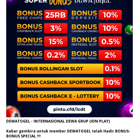
DEWATOGEL - INTERNASIONAL DEWA GRUP (IDN PLAY)
Kabar gembira untuk member DEWATOGEL telah Hadir
BONUS-
BONUS SPECIAL
!!!