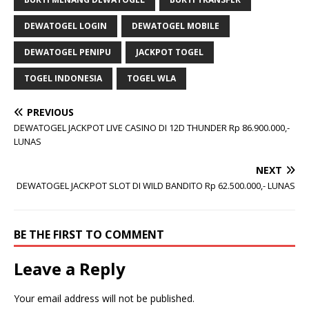
DEWATOGEL LOGIN
DEWATOGEL MOBILE
DEWATOGEL PENIPU
JACKPOT TOGEL
TOGEL INDONESIA
TOGEL WLA
PREVIOUS
DEWATOGEL JACKPOT LIVE CASINO DI 12D THUNDER Rp 86.900.000,-
LUNAS
NEXT
DEWATOGEL JACKPOT SLOT DI WILD BANDITO Rp 62.500.000,- LUNAS
BE THE FIRST TO COMMENT
Leave a Reply
Your email address will not be published.