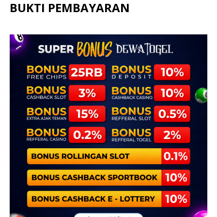
BUKTI PEMBAYARAN