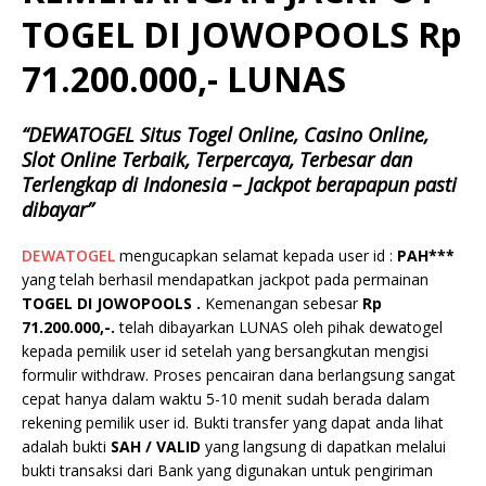
TOGEL DI JOWOPOOLS Rp
71.200.000,- LUNAS
“DEWATOGEL Situs Togel Online, Casino Online,
Slot Online Terbaik, Terpercaya, Terbesar dan
Terlengkap di Indonesia – Jackpot berapapun pasti
dibayar”
DEWATOGEL
mengucapkan selamat kepada user id :
PAH***
yang telah berhasil mendapatkan jackpot pada permainan
TOGEL DI JOWOPOOLS .
Kemenangan sebesar
Rp
71.200.000,-.
telah dibayarkan LUNAS oleh pihak dewatogel
kepada pemilik user id setelah yang bersangkutan mengisi
formulir withdraw. Proses pencairan dana berlangsung sangat
cepat hanya dalam waktu 5-10 menit sudah berada dalam
rekening pemilik user id. Bukti transfer yang dapat anda lihat
adalah bukti
SAH / VALID
yang langsung di dapatkan melalui
bukti transaksi dari Bank yang digunakan untuk pengiriman