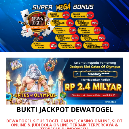
BUKTI JACKPOT DEWATOGEL
DEWATOGEL SITUS TOGEL ONLINE, CASINO ONLINE, SLOT
ONLINE & JUDI BOLA ONLINE TERBAIK TERPERCAYA &
TERBESAR DI INDONESIA