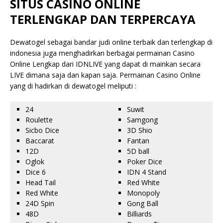
SITUS CASINO ONLINE
TERLENGKAP DAN TERPERCAYA
Dewatogel sebagai bandar judi online terbaik dan terlengkap di
indonesia juga menghadirkan berbagai permainan Casino
Online Lengkap dari IDNLIVE yang dapat di mainkan secara
LIVE dimana saja dan kapan saja. Permainan Casino Online
yang di hadirkan di dewatogel meliputi :
24
Suwit
Roulette
Samgong
Sicbo Dice
3D Shio
Baccarat
Fantan
12D
5D ball
Oglok
Poker Dice
Dice 6
IDN 4 Stand
Head Tail
Red White
Red White
Monopoly
24D Spin
Gong Ball
48D
Billiards