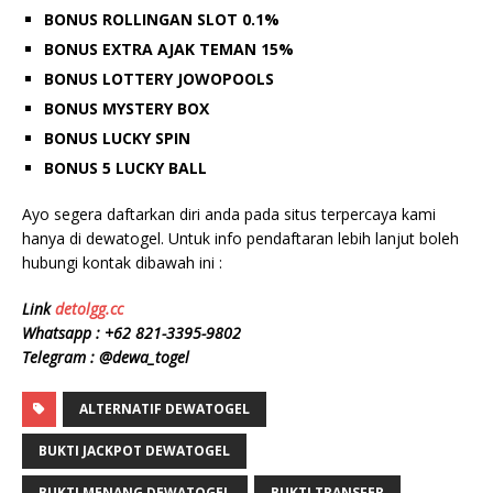
BONUS ROLLINGAN SLOT 0.1%
BONUS EXTRA AJAK TEMAN 15%
BONUS LOTTERY JOWOPOOLS
BONUS MYSTERY BOX
BONUS LUCKY SPIN
BONUS 5 LUCKY BALL
Ayo segera daftarkan diri anda pada situs terpercaya kami
hanya di dewatogel. Untuk info pendaftaran lebih lanjut boleh
hubungi kontak dibawah ini :
Link
detolgg.cc
Whatsapp :
+62 8
21-3395-9802
Telegram : @dewa_togel
ALTERNATIF DEWATOGEL
BUKTI JACKPOT DEWATOGEL
BUKTI MENANG DEWATOGEL
BUKTI TRANSFER