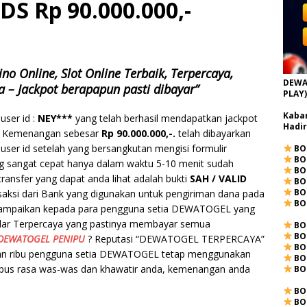
DS Rp 90.000.000,-
no Online, Slot Online Terbaik, Terpercaya,
DEWA
a – Jackpot berapapun pasti dibayar”
PLAY)
Kaba
ser id :
NEY***
yang telah berhasil mendapatkan jackpot
Hadi
Kemenangan sebesar
Rp 90.000.000,-.
telah dibayarkan
ser id setelah yang bersangkutan mengisi formulir
BON
BO
ng sangat cepat hanya dalam waktu 5-10 menit sudah
BO
transfer yang dapat anda lihat adalah bukti
SAH / VALID
BO
BO
nsaksi dari Bank yang digunakan untuk pengiriman dana pada
BO
mi sampaikan kepada para pengguna setia DEWATOGEL yang
ndar Terpercaya yang pastinya membayar semua
BO
BO
DEWATOGEL PENIPU
? Reputasi “DEWATOGEL TERPERCAYA”
BO
usan ribu pengguna setia DEWATOGEL tetap menggunakan
BO
. Hapus rasa was-was dan khawatir anda, kemenangan anda
BO
BO
BO