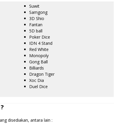
Suwit
Samgong
3D Shio
Fantan
5D ball
Poker Dice
IDN 4 Stand
Red White
Monopoly
Gong Ball
Billiards
Dragon Tiger
Xoc Dia
Duel Dice
 ?
 disediakan, antara lain :