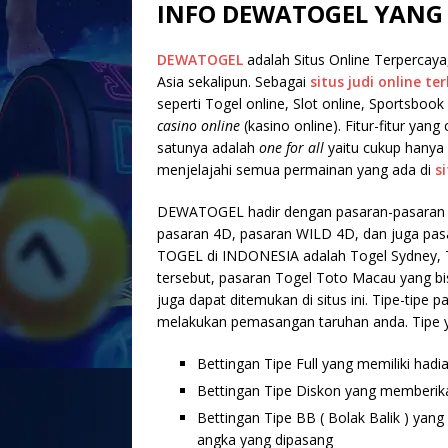
INFO DEWATOGEL YANG 
DEWATOGEL
adalah Situs Online Terpercaya
Asia sekalipun. Sebagai
situs judi online te
seperti Togel online, Slot online, Sportsboo
casino online
(kasino online). Fitur-fitur yan
satunya adalah
one for all
yaitu cukup hanya 
menjelajahi semua permainan yang ada di
s
DEWATOGEL hadir dengan pasaran-pasaran y
pasaran 4D, pasaran WILD 4D, dan juga pasa
TOGEL di INDONESIA adalah Togel Sydney, To
tersebut, pasaran Togel Toto Macau yang bis
juga dapat ditemukan di situs ini. Tipe-tipe 
melakukan pemasangan taruhan anda. Tipe ya
Bettingan Tipe Full yang memiliki hadi
Bettingan Tipe Diskon yang memberik
Bettingan Tipe BB ( Bolak Balik ) yang
angka yang dipasang