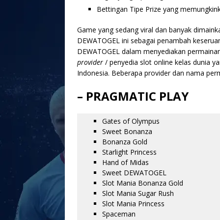
Bettingan Tipe Prize yang memungki
Game yang sedang viral dan banyak dimainkan
DEWATOGEL ini sebagai penambah keseruan a
DEWATOGEL dalam menyediakan permainan s
provider
/ penyedia slot online kelas dunia 
Indonesia. Beberapa provider dan nama per
– PRAGMATIC PLAY
Gates of Olympus
Sweet Bonanza
Bonanza Gold
Starlight Princess
Hand of Midas
Sweet DEWATOGEL
Slot Mania Bonanza Gold
Slot Mania Sugar Rush
Slot Mania Princess
Spaceman