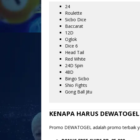
24
Roulette
Sicbo Dice
Baccarat
12D
Oglok
Dice 6
Head Tail
Red White
24D Spin
48D
Bingo Sicbo
Shio Fights
Gong Ball Jitu
KENAPA HARUS DEWATOGEL
Promo DEWATOGEL adalah promo terbaik yang