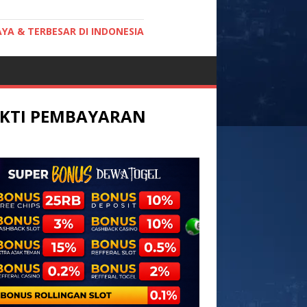
YA & TERBESAR DI INDONESIA
KTI PEMBAYARAN