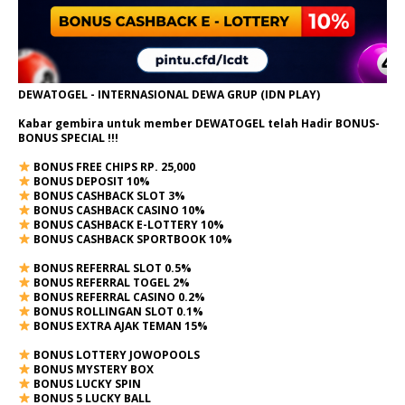
DEWATOGEL - INTERNASIONAL DEWA GRUP (IDN PLAY)
Kabar gembira untuk member DEWATOGEL telah Hadir
BONUS-
BONUS SPECIAL
!!!
BONUS FREE CHIPS RP. 25,000
BONUS DEPOSIT 10%
BONUS CASHBACK SLOT 3%
BONUS CASHBACK CASINO 10%
BONUS CASHBACK E-LOTTERY 10%
BONUS CASHBACK SPORTBOOK 10%
BONUS REFERRAL SLOT 0.5%
BONUS REFERRAL TOGEL 2%
BONUS REFERRAL CASINO 0.2%
BONUS ROLLINGAN SLOT 0.1%
BONUS EXTRA AJAK TEMAN 15%
BONUS LOTTERY JOWOPOOLS
BONUS MYSTERY BOX
BONUS LUCKY SPIN
BONUS 5 LUCKY BALL