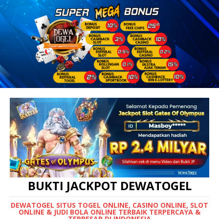
BUKTI JACKPOT DEWATOGEL
DEWATOGEL SITUS TOGEL ONLINE, CASINO ONLINE, SLOT
ONLINE & JUDI BOLA ONLINE TERBAIK TERPERCAYA &
TERBESAR DI INDONESIA