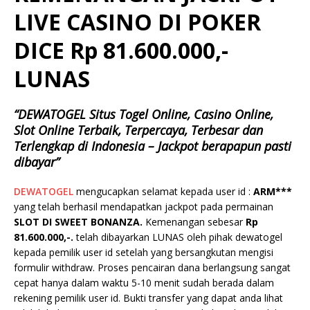
LIVE CASINO DI POKER
DICE Rp 81.600.000,-
LUNAS
“DEWATOGEL Situs Togel Online, Casino Online,
Slot Online Terbaik, Terpercaya, Terbesar dan
Terlengkap di Indonesia – Jackpot berapapun pasti
dibayar”
DEWATOGEL
mengucapkan selamat kepada user id :
ARM***
yang telah berhasil mendapatkan jackpot pada permainan
SLOT DI SWEET BONANZA.
Kemenangan sebesar
Rp
81.600.000,-.
telah dibayarkan LUNAS oleh pihak dewatogel
kepada pemilik user id setelah yang bersangkutan mengisi
formulir withdraw. Proses pencairan dana berlangsung sangat
cepat hanya dalam waktu 5-10 menit sudah berada dalam
rekening pemilik user id. Bukti transfer yang dapat anda lihat