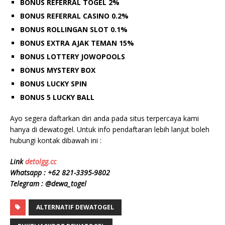
BONUS REFERRAL TOGEL 2%
BONUS REFERRAL CASINO 0.2%
BONUS ROLLINGAN SLOT 0.1%
BONUS EXTRA AJAK TEMAN 15%
BONUS LOTTERY JOWOPOOLS
BONUS MYSTERY BOX
BONUS LUCKY SPIN
BONUS 5 LUCKY BALL
Ayo segera daftarkan diri anda pada situs terpercaya kami
hanya di dewatogel. Untuk info pendaftaran lebih lanjut boleh
hubungi kontak dibawah ini :
Link
detolgg.cc
Whatsapp :
+62 8
21-3395-9802
Telegram : @dewa_togel
ALTERNATIF DEWATOGEL