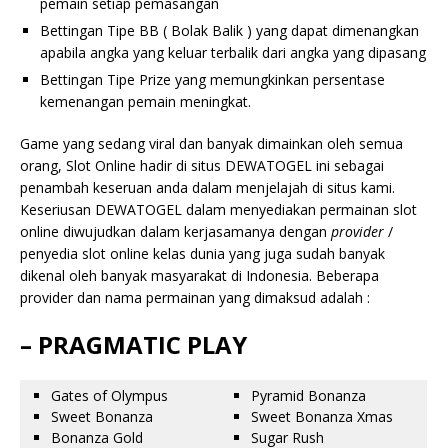
pemain setiap pemasangan
Bettingan Tipe BB ( Bolak Balik ) yang dapat dimenangkan
apabila angka yang keluar terbalik dari angka yang dipasang
Bettingan Tipe Prize yang memungkinkan persentase
kemenangan pemain meningkat.
Game yang sedang viral dan banyak dimainkan oleh semua
orang, Slot Online hadir di situs DEWATOGEL ini sebagai
penambah keseruan anda dalam menjelajah di situs kami.
Keseriusan DEWATOGEL dalam menyediakan permainan slot
online diwujudkan dalam kerjasamanya dengan
provider
/
penyedia slot online kelas dunia yang juga sudah banyak
dikenal oleh banyak masyarakat di Indonesia. Beberapa
provider dan nama permainan yang dimaksud adalah :
– PRAGMATIC PLAY
Gates of Olympus
Pyramid Bonanza
Sweet Bonanza
Sweet Bonanza Xmas
Bonanza Gold
Sugar Rush