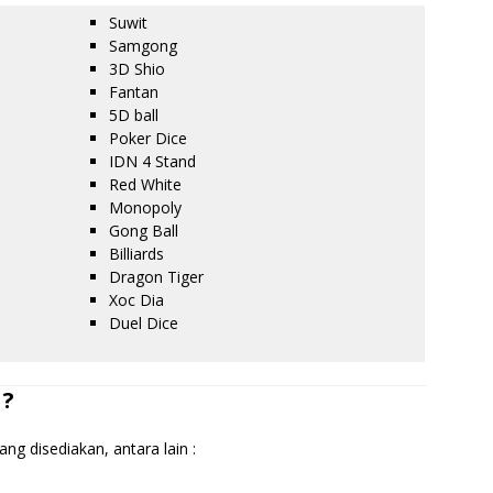
Suwit
Samgong
3D Shio
Fantan
5D ball
Poker Dice
IDN 4 Stand
Red White
Monopoly
Gong Ball
Billiards
Dragon Tiger
Xoc Dia
Duel Dice
 ?
 disediakan, antara lain :