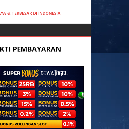
YA & TERBESAR DI INDONESIA
KTI PEMBAYARAN