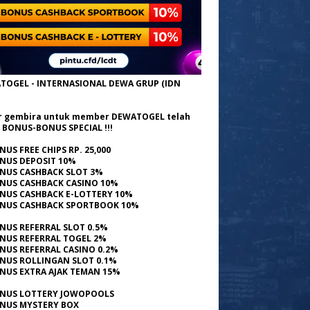
TOGEL - INTERNASIONAL DEWA GRUP (IDN
r gembira untuk member DEWATOGEL telah
r
BONUS-BONUS SPECIAL
!!!
US FREE CHIPS RP. 25,000
NUS DEPOSIT 10%
NUS CASHBACK SLOT 3%
NUS CASHBACK CASINO 10%
NUS CASHBACK E-LOTTERY 10%
NUS CASHBACK SPORTBOOK 10%
NUS REFERRAL SLOT 0.5%
NUS REFERRAL TOGEL 2%
NUS REFERRAL CASINO 0.2%
NUS ROLLINGAN SLOT 0.1%
NUS EXTRA AJAK TEMAN 15%
NUS LOTTERY JOWOPOOLS
NUS MYSTERY BOX