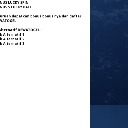
NUS LUCKY SPIN
NUS 5 LUCKY BALL
uruan dapatkan bonus bonus nya dan daftar
EWATOGEL
Alternatif
DEWATOGEL
:
k Alternatif 1
k Alternatif 2
k Alternatif 3