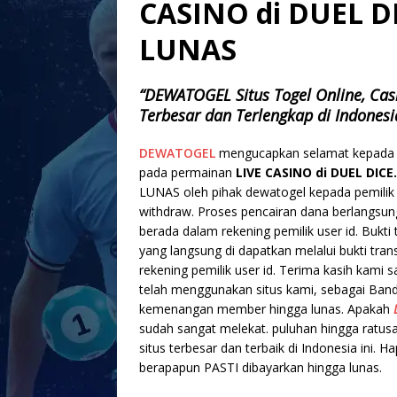
CASINO di DUEL DI
LUNAS
“DEWATOGEL Situs Togel Online, Casi
Terbesar dan Terlengkap di Indonesi
DEWATOGEL
mengucapkan selamat kepada u
pada permainan
LIVE CASINO di DUEL DICE.
LUNAS oleh pihak dewatogel kepada pemilik u
withdraw. Proses pencairan dana berlangsu
berada dalam rekening pemilik user id. Bukti 
yang langsung di dapatkan melalui bukti tra
rekening pemilik user id. Terima kasih ka
telah menggunakan situs kami, sebagai Ba
kemenangan member hingga lunas. Apakah
sudah sangat melekat. puluhan hingga rat
situs terbesar dan terbaik di Indonesia ini
berapapun PASTI dibayarkan hingga lunas.