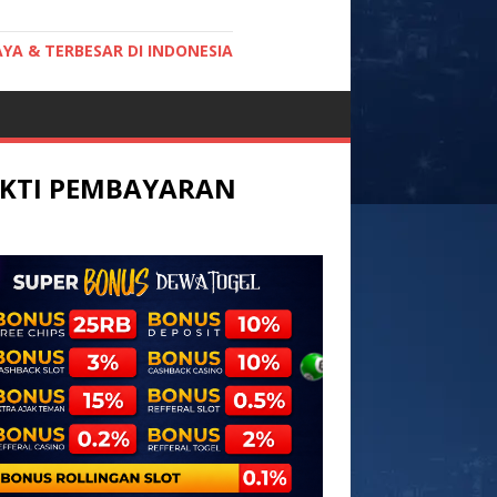
YA & TERBESAR DI INDONESIA
KTI PEMBAYARAN