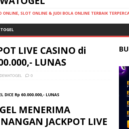
EWATOGEL
 ONLINE, SLOT ONLINE & JUDI BOLA ONLINE TERBAIK TERPERCA
ATOGEL
OT LIVE CASINO di
BU
00.000,- LUNAS
ot DEWATOGEL
0
 DICE Rp 60.000.000,- LUNAS
GEL MENERIMA
NANGAN JACKPOT LIVE