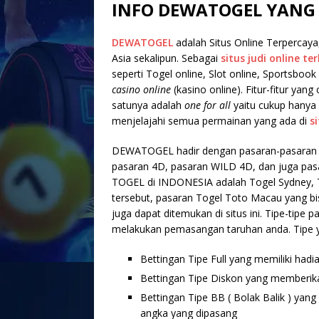
INFO DEWATOGEL YANG 
DEWATOGEL
adalah Situs Online Terpercaya
Asia sekalipun. Sebagai
situs judi online te
seperti Togel online, Slot online, Sportsboo
casino online
(kasino online). Fitur-fitur yan
satunya adalah
one for all
yaitu cukup hanya 
menjelajahi semua permainan yang ada di
s
DEWATOGEL hadir dengan pasaran-pasaran y
pasaran 4D, pasaran WILD 4D, dan juga pasa
TOGEL di INDONESIA adalah Togel Sydney, To
tersebut, pasaran Togel Toto Macau yang bis
juga dapat ditemukan di situs ini. Tipe-tipe 
melakukan pemasangan taruhan anda. Tipe ya
Bettingan Tipe Full yang memiliki hadi
Bettingan Tipe Diskon yang memberik
Bettingan Tipe BB ( Bolak Balik ) yang
angka yang dipasang