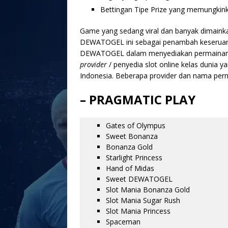
Bettingan Tipe Prize yang memungki
Game yang sedang viral dan banyak dimainkan
DEWATOGEL ini sebagai penambah keseruan a
DEWATOGEL dalam menyediakan permainan s
provider
/ penyedia slot online kelas dunia 
Indonesia. Beberapa provider dan nama per
– PRAGMATIC PLAY
Gates of Olympus
Sweet Bonanza
Bonanza Gold
Starlight Princess
Hand of Midas
Sweet DEWATOGEL
Slot Mania Bonanza Gold
Slot Mania Sugar Rush
Slot Mania Princess
Spaceman