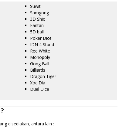
Suwit
Samgong
3D Shio
Fantan
5D ball
Poker Dice
IDN 4 Stand
Red White
Monopoly
Gong Ball
Billiards
Dragon Tiger
Xoc Dia
Duel Dice
 ?
 disediakan, antara lain :