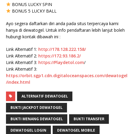
BONUS LUCKY SPIN
BONUS 5 LUCKY BALL
Ayo segera daftarkan diri anda pada situs terpercaya kami
hanya di dewatogel. Untuk info pendaftaran lebih lanjut boleh
hubungi kontak dibawah ini :
Link Alternatif 1:
http://178.128.222.158/
Link Alternatif 2:
https://172.93.186.2/
Link Alternatif 3:
https://
Playdetol.com
/
Link Alternatif 3:
https://orbit.sgp1.cdn.digitaloceanspaces.com/dewatogel
/index.html
ALTERNATIF DEWATOGEL
BUKTI JACKPOT DEWATOGEL
BUKTI MENANG DEWATOGEL
BUKTI TRANSFER
DEWATOGEL LOGIN
DEWATOGEL MOBILE