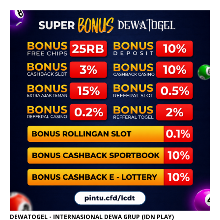
DEWATOGEL - INTERNASIONAL DEWA GRUP (IDN PLAY)