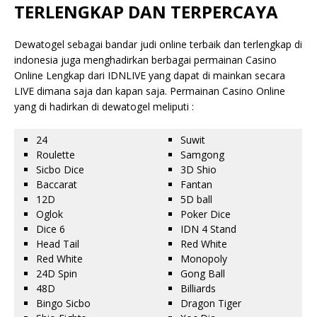
TERLENGKAP DAN TERPERCAYA
Dewatogel sebagai bandar judi online terbaik dan terlengkap di
indonesia juga menghadirkan berbagai permainan Casino
Online Lengkap dari IDNLIVE yang dapat di mainkan secara
LIVE dimana saja dan kapan saja. Permainan Casino Online
yang di hadirkan di dewatogel meliputi :
24
Suwit
Roulette
Samgong
Sicbo Dice
3D Shio
Baccarat
Fantan
12D
5D ball
Oglok
Poker Dice
Dice 6
IDN 4 Stand
Head Tail
Red White
Red White
Monopoly
24D Spin
Gong Ball
48D
Billiards
Bingo Sicbo
Dragon Tiger