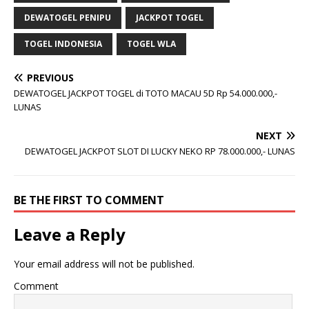
DEWATOGEL PENIPU
JACKPOT TOGEL
TOGEL INDONESIA
TOGEL WLA
PREVIOUS
DEWATOGEL JACKPOT TOGEL di TOTO MACAU 5D Rp 54.000.000,-
LUNAS
NEXT
DEWATOGEL JACKPOT SLOT DI LUCKY NEKO RP 78.000.000,- LUNAS
BE THE FIRST TO COMMENT
Leave a Reply
Your email address will not be published.
Comment