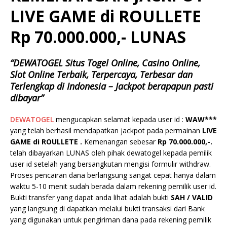
LIVE GAME di ROULLETE
Rp 70.000.000,- LUNAS
“DEWATOGEL Situs Togel Online, Casino Online,
Slot Online Terbaik, Terpercaya, Terbesar dan
Terlengkap di Indonesia – Jackpot berapapun pasti
dibayar”
DEWATOGEL
mengucapkan selamat kepada user id :
WAW***
yang telah berhasil mendapatkan jackpot pada permainan
LIVE
GAME di ROULLETE .
Kemenangan sebesar
Rp
70.000.000
,-.
telah dibayarkan LUNAS oleh pihak dewatogel kepada pemilik
user id setelah yang bersangkutan mengisi formulir withdraw.
Proses pencairan dana berlangsung sangat cepat hanya dalam
waktu 5-10 menit sudah berada dalam rekening pemilik user id.
Bukti transfer yang dapat anda lihat adalah bukti
SAH / VALID
yang langsung di dapatkan melalui bukti transaksi dari Bank
yang digunakan untuk pengiriman dana pada rekening pemilik