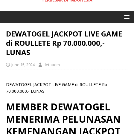
DEWATOGEL JACKPOT LIVE GAME
di ROULLETE Rp 70.000.000,-
LUNAS
June 15, 2024
detoadm
DEWATOGEL JACKPOT LIVE GAME di ROULLETE Rp
70.000.000,- LUNAS
MEMBER DEWATOGEL
MENERIMA PELUNASAN
KEMENANGAN JACKPOT