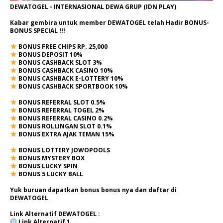
DEWATOGEL - INTERNASIONAL DEWA GRUP (IDN PLAY)
Kabar gembira untuk member DEWATOGEL telah Hadir
BONUS-
BONUS SPECIAL
!!!
BONUS FREE CHIPS RP. 25,000
BONUS DEPOSIT 10%
BONUS CASHBACK SLOT 3%
BONUS CASHBACK CASINO 10%
BONUS CASHBACK E-LOTTERY 10%
BONUS CASHBACK SPORTBOOK 10%
BONUS REFERRAL SLOT 0.5%
BONUS REFERRAL TOGEL 2%
BONUS REFERRAL CASINO 0.2%
BONUS ROLLINGAN SLOT 0.1%
BONUS EXTRA AJAK TEMAN 15%
BONUS LOTTERY JOWOPOOLS
BONUS MYSTERY BOX
BONUS LUCKY SPIN
BONUS 5 LUCKY BALL
Yuk buruan dapatkan bonus bonus nya dan daftar di
DEWATOGEL
Link Alternatif
DEWATOGEL
:
Link Alternatif 1