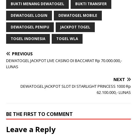
BUKTI MENANG DEWATOGEL
BUKTI TRANSFER
DEWATOGEL LOGIN
DEWATOGEL MOBILE
DEWATOGEL PENIPU
JACKPOT TOGEL
TOGEL INDONESIA
TOGEL WLA
PREVIOUS
DEWATOGEL JACKPOT LIVE CASINO DI BACCARAT Rp 70.000.000,-
LUNAS
NEXT
DEWATOGEL JACKPOT SLOT DI STARLIGHT PRINCESS 1000 Rp
62.100.000,- LUNAS
BE THE FIRST TO COMMENT
Leave a Reply