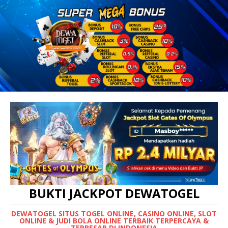
BUKTI JACKPOT DEWATOGEL
DEWATOGEL SITUS TOGEL ONLINE, CASINO ONLINE, SLOT
ONLINE & JUDI BOLA ONLINE TERBAIK TERPERCAYA &
TERBESAR DI INDONESIA