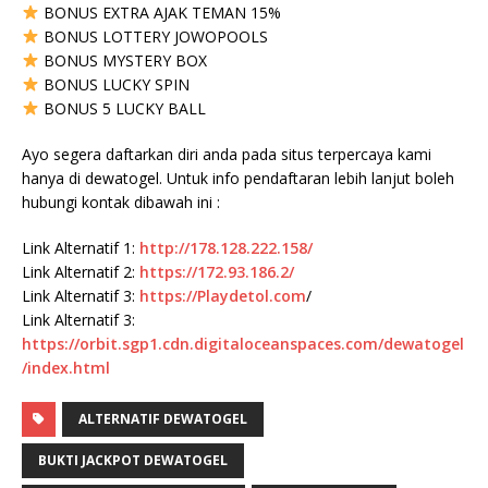
BONUS EXTRA AJAK TEMAN 15%
BONUS LOTTERY JOWOPOOLS
BONUS MYSTERY BOX
BONUS LUCKY SPIN
BONUS 5 LUCKY BALL
Ayo segera daftarkan diri anda pada situs terpercaya kami
hanya di dewatogel. Untuk info pendaftaran lebih lanjut boleh
hubungi kontak dibawah ini :
Link Alternatif 1:
http://178.128.222.158/
Link Alternatif 2:
https://172.93.186.2/
Link Alternatif 3:
https://
Playdetol.com
/
Link Alternatif 3:
https://orbit.sgp1.cdn.digitaloceanspaces.com/dewatogel
/index.html
ALTERNATIF DEWATOGEL
BUKTI JACKPOT DEWATOGEL