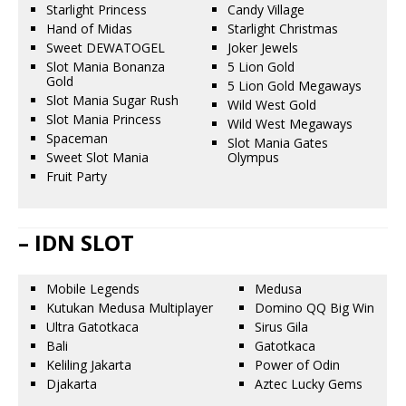
Starlight Princess
Candy Village
Hand of Midas
Starlight Christmas
Sweet DEWATOGEL
Joker Jewels
Slot Mania Bonanza
5 Lion Gold
Gold
5 Lion Gold Megaways
Slot Mania Sugar Rush
Wild West Gold
Slot Mania Princess
Wild West Megaways
Spaceman
Slot Mania Gates
Sweet Slot Mania
Olympus
Fruit Party
– IDN SLOT
Mobile Legends
Medusa
Kutukan Medusa Multiplayer
Domino QQ Big Win
Ultra Gatotkaca
Sirus Gila
Bali
Gatotkaca
Keliling Jakarta
Power of Odin
Djakarta
Aztec Lucky Gems