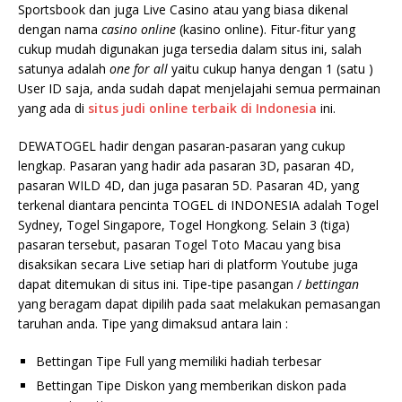
Sportsbook dan juga Live Casino atau yang biasa dikenal
dengan nama
casino online
(kasino online). Fitur-fitur yang
cukup mudah digunakan juga tersedia dalam situs ini, salah
satunya adalah
one for all
yaitu cukup hanya dengan 1 (satu )
User ID saja, anda sudah dapat menjelajahi semua permainan
yang ada di
situs judi
online terbaik di Indonesia
ini.
DEWATOGEL hadir dengan pasaran-pasaran yang cukup
lengkap. Pasaran yang hadir ada pasaran 3D, pasaran 4D,
pasaran WILD 4D, dan juga pasaran 5D. Pasaran 4D, yang
terkenal diantara pencinta TOGEL di INDONESIA adalah Togel
Sydney, Togel Singapore, Togel Hongkong. Selain 3 (tiga)
pasaran tersebut, pasaran Togel Toto Macau yang bisa
disaksikan secara Live setiap hari di platform Youtube juga
dapat ditemukan di situs ini. Tipe-tipe pasangan /
bettingan
yang beragam dapat dipilih pada saat melakukan pemasangan
taruhan anda. Tipe yang dimaksud antara lain :
Bettingan Tipe Full yang memiliki hadiah terbesar
Bettingan Tipe Diskon yang memberikan diskon pada