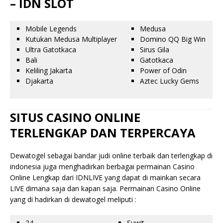
– IDN SLOT
Mobile Legends
Medusa
Kutukan Medusa Multiplayer
Domino QQ Big Win
Ultra Gatotkaca
Sirus Gila
Bali
Gatotkaca
Keliling Jakarta
Power of Odin
Djakarta
Aztec Lucky Gems
SITUS CASINO ONLINE
TERLENGKAP DAN TERPERCAYA
Dewatogel sebagai bandar judi online terbaik dan terlengkap di
indonesia juga menghadirkan berbagai permainan Casino
Online Lengkap dari IDNLIVE yang dapat di mainkan secara
LIVE dimana saja dan kapan saja. Permainan Casino Online
yang di hadirkan di dewatogel meliputi :
24
Suwit