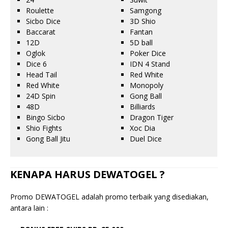
Roulette
Samgong
Sicbo Dice
3D Shio
Baccarat
Fantan
12D
5D ball
Oglok
Poker Dice
Dice 6
IDN 4 Stand
Head Tail
Red White
Red White
Monopoly
24D Spin
Gong Ball
48D
Billiards
Bingo Sicbo
Dragon Tiger
Shio Fights
Xoc Dia
Gong Ball Jitu
Duel Dice
KENAPA HARUS DEWATOGEL ?
Promo DEWATOGEL adalah promo terbaik yang disediakan,
antara lain :