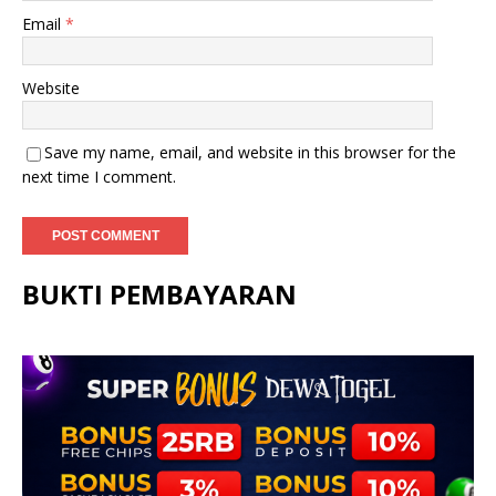
Email
*
Website
Save my name, email, and website in this browser for the
next time I comment.
BUKTI PEMBAYARAN