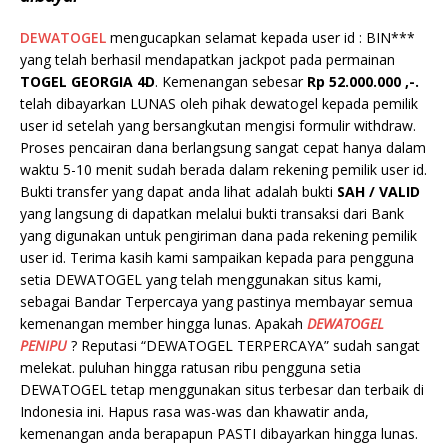
DEWATOGEL
mengucapkan selamat kepada user id : BIN***
yang telah berhasil mendapatkan jackpot pada permainan
TOGEL GEORGIA 4D
. Kemenangan sebesar
Rp 52.000.000 ,-.
telah dibayarkan LUNAS oleh pihak dewatogel kepada pemilik
user id setelah yang bersangkutan mengisi formulir withdraw.
Proses pencairan dana berlangsung sangat cepat hanya dalam
waktu 5-10 menit sudah berada dalam rekening pemilik user id.
Bukti transfer yang dapat anda lihat adalah bukti
SAH / VALID
yang langsung di dapatkan melalui bukti transaksi dari Bank
yang digunakan untuk pengiriman dana pada rekening pemilik
user id. Terima kasih kami sampaikan kepada para pengguna
setia DEWATOGEL yang telah menggunakan situs kami,
sebagai Bandar Terpercaya yang pastinya membayar semua
kemenangan member hingga lunas. Apakah
DEWATOGEL
PENIPU
? Reputasi “DEWATOGEL TERPERCAYA” sudah sangat
melekat. puluhan hingga ratusan ribu pengguna setia
DEWATOGEL tetap menggunakan situs terbesar dan terbaik di
Indonesia ini. Hapus rasa was-was dan khawatir anda,
kemenangan anda berapapun PASTI dibayarkan hingga lunas.