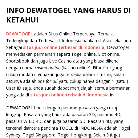
INFO DEWATOGEL YANG HARUS DI
KETAHUI
DEWATOGEL
adalah Situs Online Terpercaya, Terbaik,
Terlengkap dan Terbesar di Indonesia bahkan di Asia sekalipun.
Sebagai
situs judi online terbesar di Indonesia
, Dewatogel
menyediakan permainan seperti Togel online, Slot online,
Sportsbook dan juga Live Casino atau yang biasa dikenal
dengan nama
casino online
(kasino online). Fitur-fitur yang
cukup mudah digunakan juga tersedia dalam situs ini, salah
satunya adalah
one for all
yaitu cukup hanya dengan 1 (satu )
User ID saja, anda sudah dapat menjelajahi semua permainan
yang ada di
situs judi online terbaik di Indonesia
ini.
DEWATOGEL hadir dengan pasaran-pasaran yang cukup
lengkap. Pasaran yang hadir ada pasaran 3D, pasaran 4D,
pasaran WILD 4D, dan juga pasaran 5D. Pasaran 4D, yang
terkenal diantara pencinta TOGEL di INDONESIA adalah Togel
Sydney, Togel Singapore, Togel Hongkong. Selain 3 (tiga)