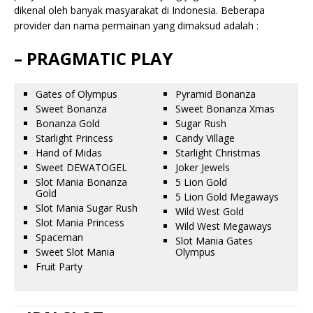
dikenal oleh banyak masyarakat di Indonesia. Beberapa
provider dan nama permainan yang dimaksud adalah :
– PRAGMATIC PLAY
Gates of Olympus
Pyramid Bonanza
Sweet Bonanza
Sweet Bonanza Xmas
Bonanza Gold
Sugar Rush
Starlight Princess
Candy Village
Hand of Midas
Starlight Christmas
Sweet DEWATOGEL
Joker Jewels
Slot Mania Bonanza
5 Lion Gold
Gold
5 Lion Gold Megaways
Slot Mania Sugar Rush
Wild West Gold
Slot Mania Princess
Wild West Megaways
Spaceman
Slot Mania Gates
Sweet Slot Mania
Olympus
Fruit Party