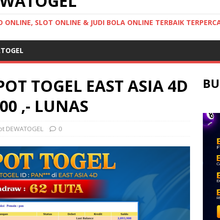
EWATOGEL
 ONLINE, SLOT ONLINE & JUDI BOLA ONLINE TERBAIK TERPERCA
ATOGEL
OT TOGEL EAST ASIA 4D
BU
00 ,- LUNAS
pot DEWATOGEL
0