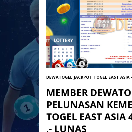
DEWATOGEL JACKPOT
TOGEL EAST ASIA 
MEMBER DEWATO
PELUNASAN KEM
TOGEL EAST ASIA 
,- LUNAS