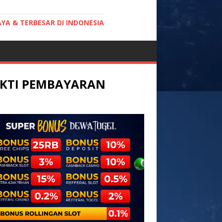
YA & TERBESAR DI INDONESIA
KTI PEMBAYARAN