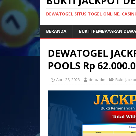
BUKTI JACKPOT D
DEWATOGEL SITUS TOGEL ONLINE, CASINO
BERANDA
BUKTI PEMBAYARAN DEW
DEWATOGEL JACKP
POOLS Rp 62.000.0
April 28, 2023
detoadm
Bukti Jack