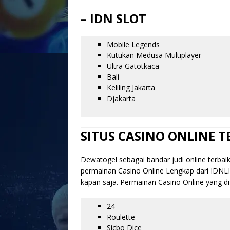
– IDN SLOT
Mobile Legends
Kutukan Medusa Multiplayer
Ultra Gatotkaca
Bali
Keliling Jakarta
Djakarta
SITUS CASINO ONLINE 
Dewatogel sebagai bandar judi online terbai
permainan Casino Online Lengkap dari IDNLI
kapan saja. Permainan Casino Online yang di 
24
Roulette
Sicbo Dice