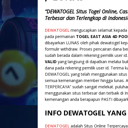
“DEWATOGEL Situs Togel Online, Casi
Terbesar dan Terlengkap di Indonesi
DEWATOGEL
mengucapkan selamat kepada us
pada permainan
TOGEL EAST ASIA 4D POO
dibayarkan LUNAS oleh pihak dewatogel kepa
formulir withdraw. Proses pencairan dana b
sudah berada dalam rekening pemilik user id.
VALID
yang langsung di dapatkan melalui buk
dana pada rekening pemilik user id. Terima 
DEWATOGEL yang telah menggunakan situs k
semua kemenangan member hingga lunas. 
TERPERCAYA” sudah sangat melekat. puluha
menggunakan situs terbesar dan terbaik di I
kemenangan anda berapapun PASTI dibayark
INFO DEWATOGEL YANG 
DEWATOGEL
adalah Situs Online Terpercaya