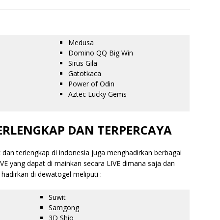
Medusa
Domino QQ Big Win
Sirus Gila
Gatotkaca
Power of Odin
Aztec Lucky Gems
TERLENGKAP DAN TERPERCAYA
k dan terlengkap di indonesia juga menghadirkan berbagai
VE yang dapat di mainkan secara LIVE dimana saja dan
hadirkan di dewatogel meliputi :
Suwit
Samgong
3D Shio