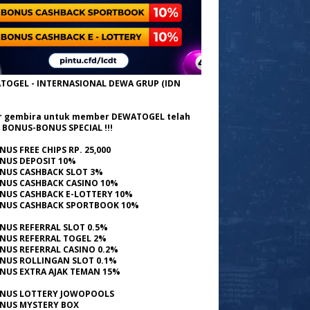
TOGEL - INTERNASIONAL DEWA GRUP (IDN
r gembira untuk member DEWATOGEL telah
r
BONUS-BONUS SPECIAL
!!!
US FREE CHIPS RP. 25,000
NUS DEPOSIT 10%
NUS CASHBACK SLOT 3%
NUS CASHBACK CASINO 10%
NUS CASHBACK E-LOTTERY 10%
NUS CASHBACK SPORTBOOK 10%
NUS REFERRAL SLOT 0.5%
NUS REFERRAL TOGEL 2%
NUS REFERRAL CASINO 0.2%
NUS ROLLINGAN SLOT 0.1%
NUS EXTRA AJAK TEMAN 15%
NUS LOTTERY JOWOPOOLS
NUS MYSTERY BOX