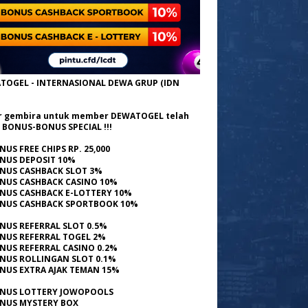
TOGEL - INTERNASIONAL DEWA GRUP (IDN
r gembira untuk member DEWATOGEL telah
r
BONUS-BONUS SPECIAL
!!!
US FREE CHIPS RP. 25,000
NUS DEPOSIT 10%
NUS CASHBACK SLOT 3%
NUS CASHBACK CASINO 10%
NUS CASHBACK E-LOTTERY 10%
NUS CASHBACK SPORTBOOK 10%
NUS REFERRAL SLOT 0.5%
NUS REFERRAL TOGEL 2%
NUS REFERRAL CASINO 0.2%
NUS ROLLINGAN SLOT 0.1%
NUS EXTRA AJAK TEMAN 15%
NUS LOTTERY JOWOPOOLS
NUS MYSTERY BOX