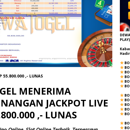
DEWA
PLAY)
Kaba
Hadi
BON
BO
BO
55.800.000 ,- LUNAS
BO
BO
BO
GEL MENERIMA
BO
NANGAN JACKPOT LIVE
BO
BO
BO
800.000 ,- LUNAS
BO
BO
BO
no Online, Slot Online Terbaik, Terpercaya,