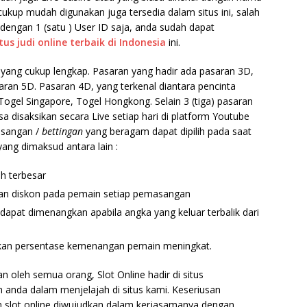
g cukup mudah digunakan juga tersedia dalam situs ini, salah
dengan 1 (satu ) User ID saja, anda sudah dapat
itus judi online terbaik di Indonesia
ini.
ang cukup lengkap. Pasaran yang hadir ada pasaran 3D,
ran 5D. Pasaran 4D, yang terkenal diantara pencinta
gel Singapore, Togel Hongkong. Selain 3 (tiga) pasaran
a disaksikan secara Live setiap hari di platform Youtube
pasangan /
bettingan
yang beragam dapat dipilih pada saat
ng dimaksud antara lain :
ah terbesar
an diskon pada pemain setiap pemasangan
 dapat dimenangkan apabila angka yang keluar terbalik dari
nkan persentase kemenangan pemain meningkat.
 oleh semua orang, Slot Online hadir di situs
nda dalam menjelajah di situs kami. Keseriusan
lot online diwujudkan dalam kerjasamanya dengan