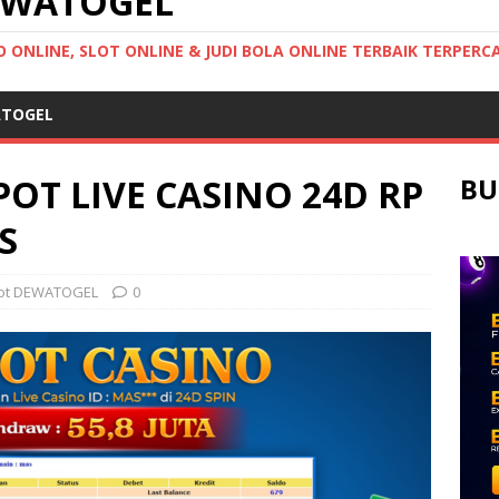
EWATOGEL
 ONLINE, SLOT ONLINE & JUDI BOLA ONLINE TERBAIK TERPERCA
ATOGEL
OT LIVE CASINO 24D RP
BU
S
pot DEWATOGEL
0