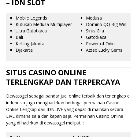
– IDN SLOT
Mobile Legends
Medusa
Kutukan Medusa Multiplayer
Domino QQ Big Win
Ultra Gatotkaca
Sirus Gila
Bali
Gatotkaca
Keliling Jakarta
Power of Odin
Djakarta
Aztec Lucky Gems
SITUS CASINO ONLINE
TERLENGKAP DAN TERPERCAYA
Dewatogel sebagai bandar judi online terbaik dan terlengkap di
indonesia juga menghadirkan berbagai permainan Casino
Online Lengkap dari IDNLIVE yang dapat di mainkan secara
LIVE dimana saja dan kapan saja. Permainan Casino Online
yang di hadirkan di dewatogel meliputi :