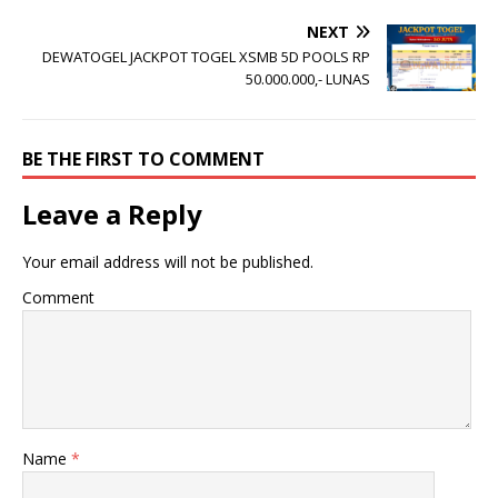
NEXT
DEWATOGEL JACKPOT TOGEL XSMB 5D POOLS RP
50.000.000,- LUNAS
BE THE FIRST TO COMMENT
Leave a Reply
Your email address will not be published.
Comment
Name
*