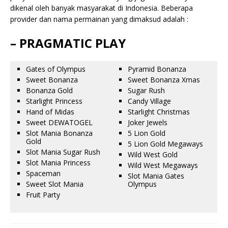
dikenal oleh banyak masyarakat di Indonesia. Beberapa
provider dan nama permainan yang dimaksud adalah :
– PRAGMATIC PLAY
Gates of Olympus
Pyramid Bonanza
Sweet Bonanza
Sweet Bonanza Xmas
Bonanza Gold
Sugar Rush
Starlight Princess
Candy Village
Hand of Midas
Starlight Christmas
Sweet DEWATOGEL
Joker Jewels
Slot Mania Bonanza
5 Lion Gold
Gold
5 Lion Gold Megaways
Slot Mania Sugar Rush
Wild West Gold
Slot Mania Princess
Wild West Megaways
Spaceman
Slot Mania Gates
Sweet Slot Mania
Olympus
Fruit Party