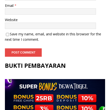
Email
*
Website
Save my name, email, and website in this browser for the
next time I comment.
BUKTI PEMBAYARAN