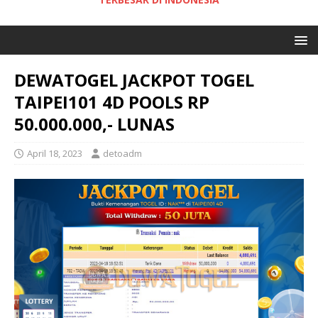
DEWATOGEL JACKPOT TOGEL
TAIPEI101 4D POOLS RP
50.000.000,- LUNAS
April 18, 2023
detoadm