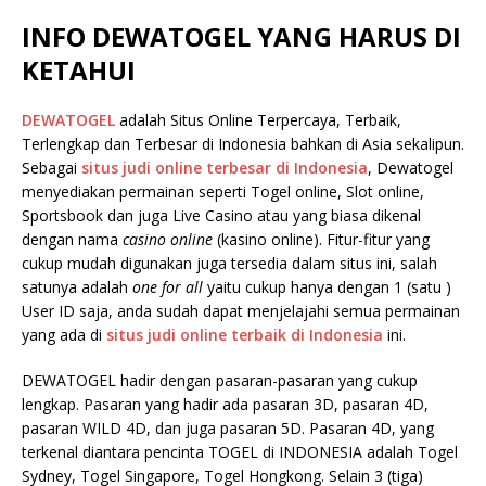
INFO DEWATOGEL YANG HARUS DI
KETAHUI
DEWATOGEL
adalah Situs Online Terpercaya, Terbaik,
Terlengkap dan Terbesar di Indonesia bahkan di Asia sekalipun.
Sebagai
situs judi online terbesar di Indonesia
, Dewatogel
menyediakan permainan seperti Togel online, Slot online,
Sportsbook dan juga Live Casino atau yang biasa dikenal
dengan nama
casino online
(kasino online). Fitur-fitur yang
cukup mudah digunakan juga tersedia dalam situs ini, salah
satunya adalah
one for all
yaitu cukup hanya dengan 1 (satu )
User ID saja, anda sudah dapat menjelajahi semua permainan
yang ada di
situs judi online terbaik di Indonesia
ini.
DEWATOGEL hadir dengan pasaran-pasaran yang cukup
lengkap. Pasaran yang hadir ada pasaran 3D, pasaran 4D,
pasaran WILD 4D, dan juga pasaran 5D. Pasaran 4D, yang
terkenal diantara pencinta TOGEL di INDONESIA adalah Togel
Sydney, Togel Singapore, Togel Hongkong. Selain 3 (tiga)