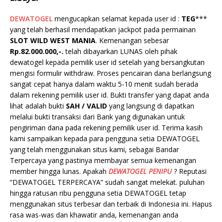
DEWATOGEL
mengucapkan selamat kepada user id :
TEG
***
yang telah berhasil mendapatkan jackpot pada permainan
SLOT WILD WEST MANIA
. Kemenangan sebesar
Rp.82.000.000,-.
telah dibayarkan LUNAS oleh pihak
dewatogel kepada pemilik user id setelah yang bersangkutan
mengisi formulir withdraw. Proses pencairan dana berlangsung
sangat cepat hanya dalam waktu 5-10 menit sudah berada
dalam rekening pemilik user id. Bukti transfer yang dapat anda
lihat adalah bukti
SAH / VALID
yang langsung di dapatkan
melalui bukti transaksi dari Bank yang digunakan untuk
pengiriman dana pada rekening pemilik user id. Terima kasih
kami sampaikan kepada para pengguna setia DEWATOGEL
yang telah menggunakan situs kami, sebagai Bandar
Terpercaya yang pastinya membayar semua kemenangan
member hingga lunas. Apakah
DEWATOGEL PENIPU
? Reputasi
“DEWATOGEL TERPERCAYA” sudah sangat melekat. puluhan
hingga ratusan ribu pengguna setia DEWATOGEL tetap
menggunakan situs terbesar dan terbaik di Indonesia ini. Hapus
rasa was-was dan khawatir anda, kemenangan anda