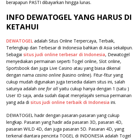
berapapun PASTI dibayarkan hingga lunas.
INFO DEWATOGEL YANG HARUS DI
KETAHUI
DEWATOGEL
adalah Situs Online Terpercaya, Terbaik,
Terlengkap dan Terbesar di Indonesia bahkan di Asia sekalipun.
Sebagai
situs judi online terbesar di Indonesia
, Dewatogel
menyediakan permainan seperti Togel online, Slot online,
Sportsbook dan juga Live Casino atau yang biasa dikenal
dengan nama
casino online
(kasino online). Fitur-fitur yang
cukup mudah digunakan juga tersedia dalam situs ini, salah
satunya adalah
one for all
yaitu cukup hanya dengan 1 (satu )
User ID saja, anda sudah dapat menjelajahi semua permainan
yang ada di
situs judi online terbaik di Indonesia
ini.
DEWATOGEL hadir dengan pasaran-pasaran yang cukup
lengkap. Pasaran yang hadir ada pasaran 3D, pasaran 4D,
pasaran WILD 4D, dan juga pasaran 5D. Pasaran 4D, yang
terkenal diantara pencinta TOGEL di INDONESIA adalah Togel