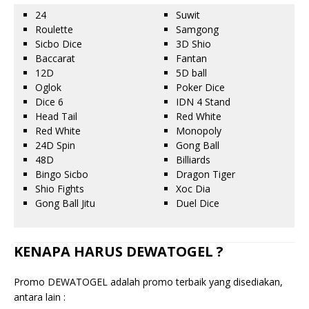
24
Suwit
Roulette
Samgong
Sicbo Dice
3D Shio
Baccarat
Fantan
12D
5D ball
Oglok
Poker Dice
Dice 6
IDN 4 Stand
Head Tail
Red White
Red White
Monopoly
24D Spin
Gong Ball
48D
Billiards
Bingo Sicbo
Dragon Tiger
Shio Fights
Xoc Dia
Gong Ball Jitu
Duel Dice
KENAPA HARUS DEWATOGEL ?
Promo DEWATOGEL adalah promo terbaik yang disediakan,
antara lain :