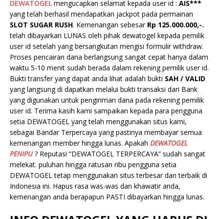
DEWATOGEL
mengucapkan selamat kepada user id :
AIS***
yang telah berhasil mendapatkan jackpot pada permainan
SLOT SUGAR RUSH
. Kemenangan sebesar
Rp
125.000.000
,-.
telah dibayarkan LUNAS oleh pihak dewatogel kepada pemilik
user id setelah yang bersangkutan mengisi formulir withdraw.
Proses pencairan dana berlangsung sangat cepat hanya dalam
waktu 5-10 menit sudah berada dalam rekening pemilik user id.
Bukti transfer yang dapat anda lihat adalah bukti
SAH / VALID
yang langsung di dapatkan melalui bukti transaksi dari Bank
yang digunakan untuk pengiriman dana pada rekening pemilik
user id. Terima kasih kami sampaikan kepada para pengguna
setia DEWATOGEL yang telah menggunakan situs kami,
sebagai Bandar Terpercaya yang pastinya membayar semua
kemenangan member hingga lunas. Apakah
DEWATOGEL
PENIPU
? Reputasi “DEWATOGEL TERPERCAYA” sudah sangat
melekat. puluhan hingga ratusan ribu pengguna setia
DEWATOGEL tetap menggunakan situs terbesar dan terbaik di
Indonesia ini. Hapus rasa was-was dan khawatir anda,
kemenangan anda berapapun PASTI dibayarkan hingga lunas.