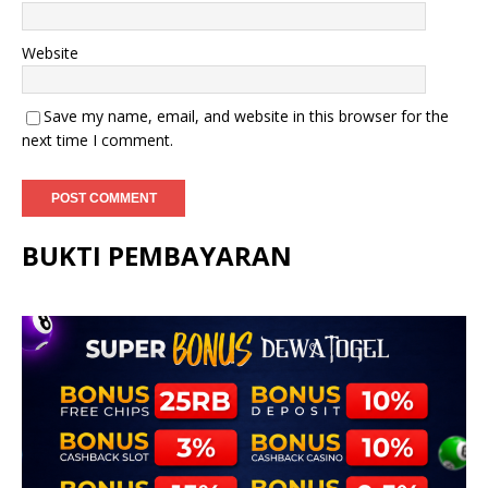
Website
Save my name, email, and website in this browser for the
next time I comment.
BUKTI PEMBAYARAN