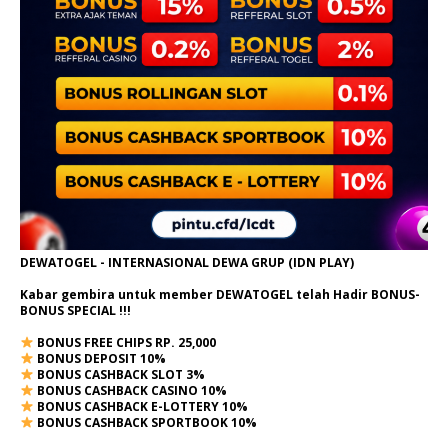
DEWATOGEL - INTERNASIONAL DEWA GRUP (IDN PLAY)
Kabar gembira untuk member DEWATOGEL telah Hadir
BONUS-
BONUS SPECIAL
!!!
BONUS FREE CHIPS RP. 25,000
BONUS DEPOSIT 10%
BONUS CASHBACK SLOT 3%
BONUS CASHBACK CASINO 10%
BONUS CASHBACK E-LOTTERY 10%
BONUS CASHBACK SPORTBOOK 10%