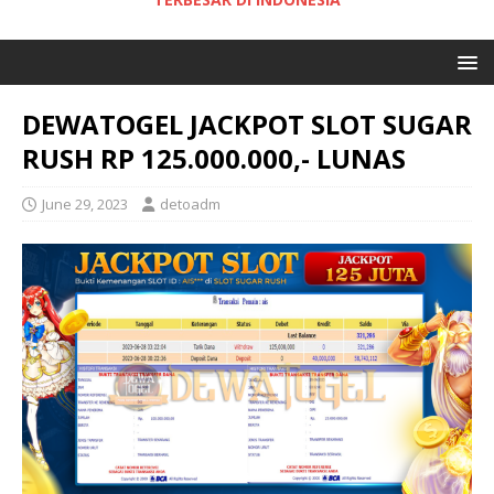
DEWATOGEL JACKPOT SLOT SUGAR
RUSH RP 125.000.000,- LUNAS
June 29, 2023
detoadm