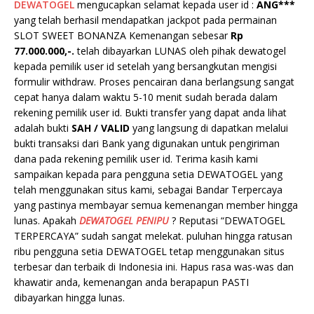
DEWATOGEL
mengucapkan selamat kepada user id :
ANG***
yang telah berhasil mendapatkan jackpot pada permainan
SLOT SWEET BONANZA Kemenangan sebesar
Rp
77.000.000
,-.
telah dibayarkan LUNAS oleh pihak dewatogel
kepada pemilik user id setelah yang bersangkutan mengisi
formulir withdraw. Proses pencairan dana berlangsung sangat
cepat hanya dalam waktu 5-10 menit sudah berada dalam
rekening pemilik user id. Bukti transfer yang dapat anda lihat
adalah bukti
SAH / VALID
yang langsung di dapatkan melalui
bukti transaksi dari Bank yang digunakan untuk pengiriman
dana pada rekening pemilik user id. Terima kasih kami
sampaikan kepada para pengguna setia DEWATOGEL yang
telah menggunakan situs kami, sebagai Bandar Terpercaya
yang pastinya membayar semua kemenangan member hingga
lunas. Apakah
DEWATOGEL PENIPU
? Reputasi “DEWATOGEL
TERPERCAYA” sudah sangat melekat. puluhan hingga ratusan
ribu pengguna setia DEWATOGEL tetap menggunakan situs
terbesar dan terbaik di Indonesia ini. Hapus rasa was-was dan
khawatir anda, kemenangan anda berapapun PASTI
dibayarkan hingga lunas.