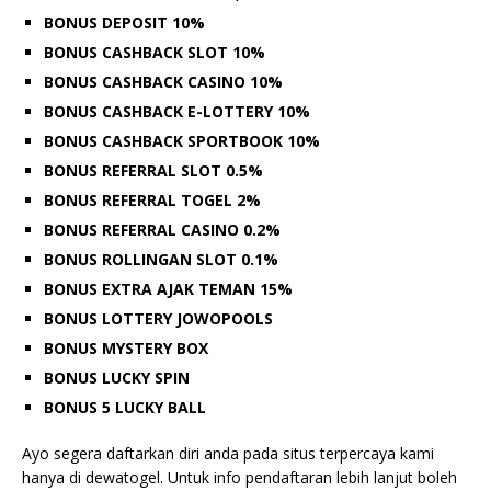
BONUS DEPOSIT 10%
BONUS CASHBACK SLOT 10%
BONUS CASHBACK CASINO 10%
BONUS CASHBACK E-LOTTERY 10%
BONUS CASHBACK SPORTBOOK 10%
BONUS REFERRAL SLOT 0.5%
BONUS REFERRAL TOGEL 2%
BONUS REFERRAL CASINO 0.2%
BONUS ROLLINGAN SLOT 0.1%
BONUS EXTRA AJAK TEMAN 15%
BONUS LOTTERY JOWOPOOLS
BONUS MYSTERY BOX
BONUS LUCKY SPIN
BONUS 5 LUCKY BALL
Ayo segera daftarkan diri anda pada situs terpercaya kami
hanya di dewatogel. Untuk info pendaftaran lebih lanjut boleh