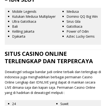
Mobile Legends
Medusa
Kutukan Medusa Multiplayer
Domino QQ Big Win
Ultra Gatotkaca
Sirus Gila
Bali
Gatotkaca
Keliling Jakarta
Power of Odin
Djakarta
Aztec Lucky Gems
SITUS CASINO ONLINE
TERLENGKAP DAN TERPERCAYA
Dewatogel sebagai bandar judi online terbaik dan terlengkap di
indonesia juga menghadirkan berbagai permainan Casino
Online Lengkap dari IDNLIVE yang dapat di mainkan secara
LIVE dimana saja dan kapan saja. Permainan Casino Online
yang di hadirkan di dewatogel meliputi :
24
Suwit