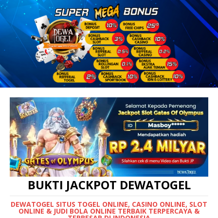
BUKTI JACKPOT DEWATOGEL
DEWATOGEL SITUS TOGEL ONLINE, CASINO ONLINE, SLOT
ONLINE & JUDI BOLA ONLINE TERBAIK TERPERCAYA &
TERBESAR DI INDONESIA