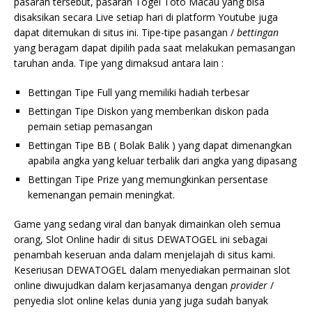
pasaran tersebut, pasaran Togel Toto Macau yang bisa
disaksikan secara Live setiap hari di platform Youtube juga
dapat ditemukan di situs ini. Tipe-tipe pasangan /
bettingan
yang beragam dapat dipilih pada saat melakukan pemasangan
taruhan anda. Tipe yang dimaksud antara lain :
Bettingan Tipe Full yang memiliki hadiah terbesar
Bettingan Tipe Diskon yang memberikan diskon pada
pemain setiap pemasangan
Bettingan Tipe BB ( Bolak Balik ) yang dapat dimenangkan
apabila angka yang keluar terbalik dari angka yang dipasang
Bettingan Tipe Prize yang memungkinkan persentase
kemenangan pemain meningkat.
Game yang sedang viral dan banyak dimainkan oleh semua
orang, Slot Online hadir di situs DEWATOGEL ini sebagai
penambah keseruan anda dalam menjelajah di situs kami.
Keseriusan DEWATOGEL dalam menyediakan permainan slot
online diwujudkan dalam kerjasamanya dengan
provider
/
penyedia slot online kelas dunia yang juga sudah banyak