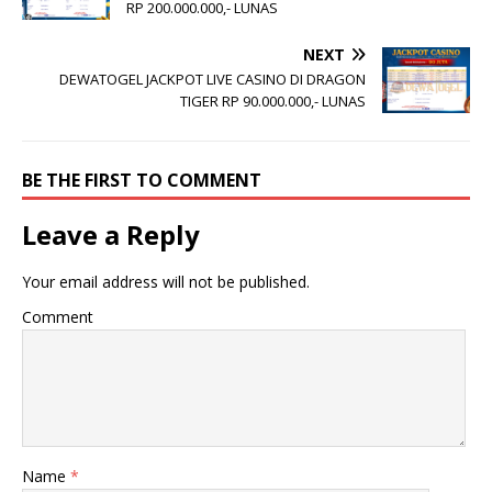
RP 200.000.000,- LUNAS
NEXT
DEWATOGEL JACKPOT LIVE CASINO DI DRAGON
TIGER RP 90.000.000,- LUNAS
BE THE FIRST TO COMMENT
Leave a Reply
Your email address will not be published.
Comment
Name
*