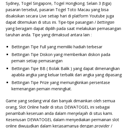
Sydney, Togel Singapore, Togel Hongkong. Selain 3 (tiga)
pasaran tersebut, pasaran Togel Toto Macau yang bisa
disaksikan secara Live setiap hari di platform Youtube juga
dapat ditemukan di situs ini. Tipe-tipe pasangan /
bettingan
yang beragam dapat dipilih pada saat melakukan pemasangan
taruhan anda. Tipe yang dimaksud antara lain :
Bettingan Tipe Full yang memiliki hadiah terbesar
Bettingan Tipe Diskon yang memberikan diskon pada
pemain setiap pemasangan
Bettingan Tipe BB ( Bolak Balik ) yang dapat dimenangkan
apabila angka yang keluar terbalik dari angka yang dipasang
Bettingan Tipe Prize yang memungkinkan persentase
kemenangan pemain meningkat.
Game yang sedang viral dan banyak dimainkan oleh semua
orang, Slot Online hadir di situs DEWATOGEL ini sebagai
penambah keseruan anda dalam menjelajah di situs kami.
Keseriusan DEWATOGEL dalam menyediakan permainan slot
online diwujudkan dalam kerjasamanya dengan
provider
/