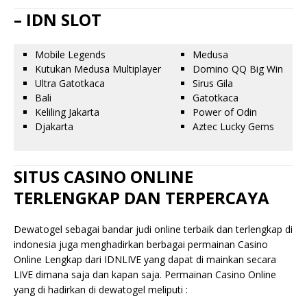
– IDN SLOT
Mobile Legends
Medusa
Kutukan Medusa Multiplayer
Domino QQ Big Win
Ultra Gatotkaca
Sirus Gila
Bali
Gatotkaca
Keliling Jakarta
Power of Odin
Djakarta
Aztec Lucky Gems
SITUS CASINO ONLINE
TERLENGKAP DAN TERPERCAYA
Dewatogel sebagai bandar judi online terbaik dan terlengkap di
indonesia juga menghadirkan berbagai permainan Casino
Online Lengkap dari IDNLIVE yang dapat di mainkan secara
LIVE dimana saja dan kapan saja. Permainan Casino Online
yang di hadirkan di dewatogel meliputi :