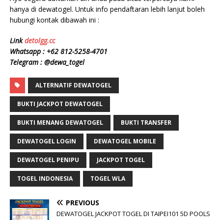
hanya di dewatogel. Untuk info pendaftaran lebih lanjut boleh
hubungi kontak dibawah ini :
Link
detolgg.cc
Whatsapp :
+62 812-5258-4701
Telegram : @dewa_togel
ALTERNATIF DEWATOGEL
BUKTI JACKPOT DEWATOGEL
BUKTI MENANG DEWATOGEL
BUKTI TRANSFER
DEWATOGEL LOGIN
DEWATOGEL MOBILE
DEWATOGEL PENIPU
JACKPOT TOGEL
TOGEL INDONESIA
TOGEL WLA
PREVIOUS
DEWATOGEL JACKPOT TOGEL DI TAIPEI101 5D POOLS