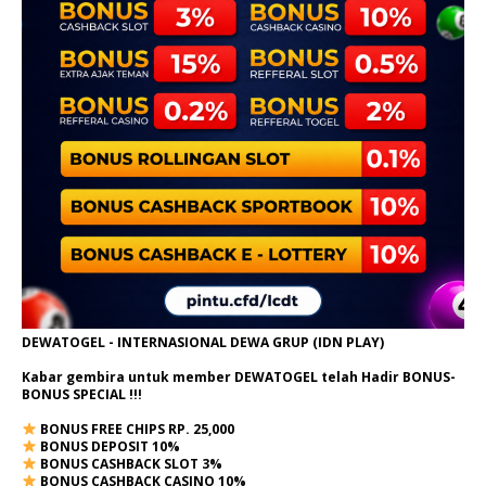
DEWATOGEL - INTERNASIONAL DEWA GRUP (IDN PLAY)
Kabar gembira untuk member DEWATOGEL telah Hadir
BONUS-
BONUS SPECIAL
!!!
BONUS FREE CHIPS RP. 25,000
BONUS DEPOSIT 10%
BONUS CASHBACK SLOT 3%
BONUS CASHBACK CASINO 10%