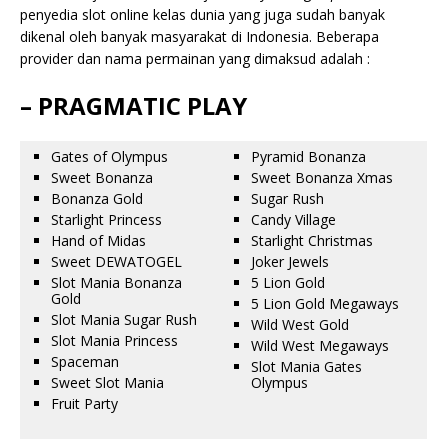
penyedia slot online kelas dunia yang juga sudah banyak
dikenal oleh banyak masyarakat di Indonesia. Beberapa
provider dan nama permainan yang dimaksud adalah :
– PRAGMATIC PLAY
Gates of Olympus
Pyramid Bonanza
Sweet Bonanza
Sweet Bonanza Xmas
Bonanza Gold
Sugar Rush
Starlight Princess
Candy Village
Hand of Midas
Starlight Christmas
Sweet DEWATOGEL
Joker Jewels
Slot Mania Bonanza
5 Lion Gold
Gold
5 Lion Gold Megaways
Slot Mania Sugar Rush
Wild West Gold
Slot Mania Princess
Wild West Megaways
Spaceman
Slot Mania Gates
Sweet Slot Mania
Olympus
Fruit Party