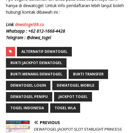
hanya di dewatogel. Untuk info pendaftaran lebih lanjut boleh
hubungi kontak dibawah ini :
Link
dewatogel88.co
Whatsapp : +62 812-1668-4428
Telegram : @dewa_togel
ALTERNATIF DEWATOGEL
BUKTI JACKPOT DEWATOGEL
BUKTI MENANG DEWATOGEL
BUKTI TRANSFER
DEWATOGEL LOGIN
DEWATOGEL MOBILE
DEWATOGEL PENIPU
JACKPOT TOGEL
TOGEL INDONESIA
TOGEL WLA
PREVIOUS
DEWATOGEL JACKPOT SLOT STARLIGHT PRINCESS