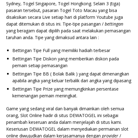
Sydney, Togel Singapore, Togel Hongkong. Selain 3 (tiga)
pasaran tersebut, pasaran Togel Toto Macau yang bisa
disaksikan secara Live setiap hari di platform Youtube juga
dapat ditemukan di situs ini. Tipe-tipe pasangan /
bettingan
yang beragam dapat dipilih pada saat melakukan pemasangan
taruhan anda. Tipe yang dimaksud antara lain :
Bettingan Tipe Full yang memiliki hadiah terbesar
Bettingan Tipe Diskon yang memberikan diskon pada
pemain setiap pemasangan
Bettingan Tipe BB ( Bolak Balik ) yang dapat dimenangkan
apabila angka yang keluar terbalik dari angka yang dipasang
Bettingan Tipe Prize yang memungkinkan persentase
kemenangan pemain meningkat.
Game yang sedang viral dan banyak dimainkan oleh semua
orang, Slot Online hadir di situs DEWATOGEL ini sebagai
penambah keseruan anda dalam menjelajah di situs kami.
Keseriusan DEWATOGEL dalam menyediakan permainan slot
online diwujudkan dalam kerjasamanya dengan
provider
/