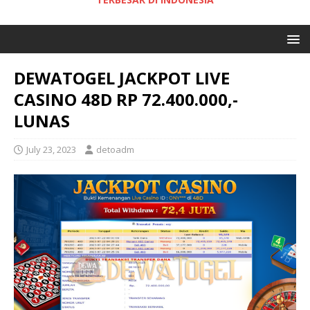
DEWATOGEL JACKPOT LIVE
CASINO 48D RP 72.400.000,-
LUNAS
July 23, 2023
detoadm