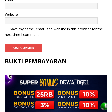
Email
*
Website
Save my name, email, and website in this browser for the
next time I comment.
BUKTI PEMBAYARAN