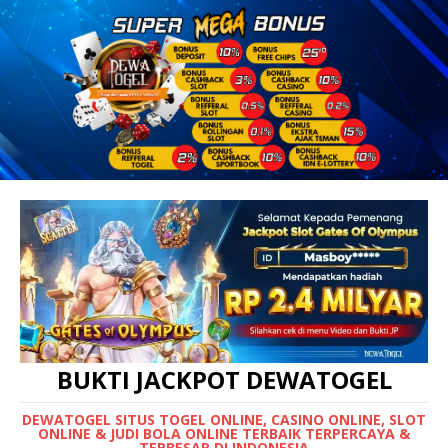
BUKTI JACKPOT DEWATOGEL
DEWATOGEL SITUS TOGEL ONLINE, CASINO ONLINE, SLOT
ONLINE & JUDI BOLA ONLINE TERBAIK TERPERCAYA &
TERBESAR DI INDONESIA