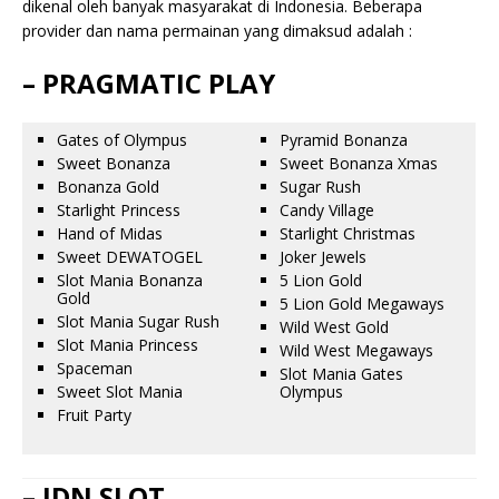
dikenal oleh banyak masyarakat di Indonesia. Beberapa
provider dan nama permainan yang dimaksud adalah :
– PRAGMATIC PLAY
Gates of Olympus
Pyramid Bonanza
Sweet Bonanza
Sweet Bonanza Xmas
Bonanza Gold
Sugar Rush
Starlight Princess
Candy Village
Hand of Midas
Starlight Christmas
Sweet DEWATOGEL
Joker Jewels
Slot Mania Bonanza
5 Lion Gold
Gold
5 Lion Gold Megaways
Slot Mania Sugar Rush
Wild West Gold
Slot Mania Princess
Wild West Megaways
Spaceman
Slot Mania Gates
Sweet Slot Mania
Olympus
Fruit Party
– IDN SLOT