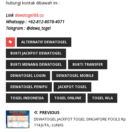
hubungi kontak dibawah ini :
Link
dewatogel88.co
Whatsapp : +62-812-8078-4071
Telegram : @dewa_togel
ALTERNATIF DEWATOGEL
BUKTI JACKPOT DEWATOGEL
BUKTI MENANG DEWATOGEL
BUKTI TRANSFER
DEWATOGEL LOGIN
DEWATOGEL MOBILE
DEWATOGEL PENIPU
JACKPOT TOGEL
TOGEL INDONESIA
TOGEL ONLINE
TOGEL WLA
PREVIOUS
DEWATOGEL JACKPOT TOGEL SINGAPORE POOLS Rp
114 JUTA,- LUNAS