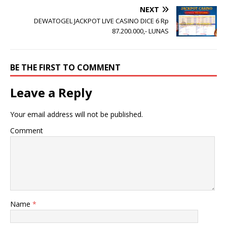
NEXT
DEWATOGEL JACKPOT LIVE CASINO DICE 6 Rp
87.200.000,- LUNAS
BE THE FIRST TO COMMENT
Leave a Reply
Your email address will not be published.
Comment
Name
*