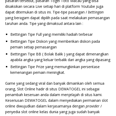
pasaran tersebut, pasaran Togel Toto Macau yang bisa
disaksikan secara Live setiap hari di platform Youtube juga
dapat ditemukan di situs ini. Tipe-tipe pasangan /
bettingan
yang beragam dapat dipilih pada saat melakukan pemasangan
taruhan anda. Tipe yang dimaksud antara lain :
Bettingan Tipe Full yang memiliki hadiah terbesar
Bettingan Tipe Diskon yang memberikan diskon pada
pemain setiap pemasangan
Bettingan Tipe BB ( Bolak Balik ) yang dapat dimenangkan
apabila angka yang keluar terbalik dari angka yang dipasang
Bettingan Tipe Prize yang memungkinkan persentase
kemenangan pemain meningkat.
Game yang sedang viral dan banyak dimainkan oleh semua
orang, Slot Online hadir di situs DEWATOGEL ini sebagai
penambah keseruan anda dalam menjelajah di situs kami.
Keseriusan DEWATOGEL dalam menyediakan permainan slot
online diwujudkan dalam kerjasamanya dengan
provider
/
penyedia slot online kelas dunia yang juga sudah banyak