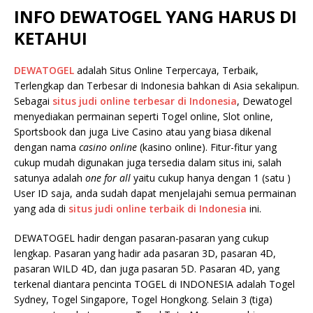
INFO DEWATOGEL YANG HARUS DI
KETAHUI
DEWATOGEL
adalah Situs Online Terpercaya, Terbaik,
Terlengkap dan Terbesar di Indonesia bahkan di Asia sekalipun.
Sebagai
situs judi online terbesar di Indonesia
, Dewatogel
menyediakan permainan seperti Togel online, Slot online,
Sportsbook dan juga Live Casino atau yang biasa dikenal
dengan nama
casino online
(kasino online). Fitur-fitur yang
cukup mudah digunakan juga tersedia dalam situs ini, salah
satunya adalah
one for all
yaitu cukup hanya dengan 1 (satu )
User ID saja, anda sudah dapat menjelajahi semua permainan
yang ada di
situs judi online terbaik di Indonesia
ini.
DEWATOGEL hadir dengan pasaran-pasaran yang cukup
lengkap. Pasaran yang hadir ada pasaran 3D, pasaran 4D,
pasaran WILD 4D, dan juga pasaran 5D. Pasaran 4D, yang
terkenal diantara pencinta TOGEL di INDONESIA adalah Togel
Sydney, Togel Singapore, Togel Hongkong. Selain 3 (tiga)