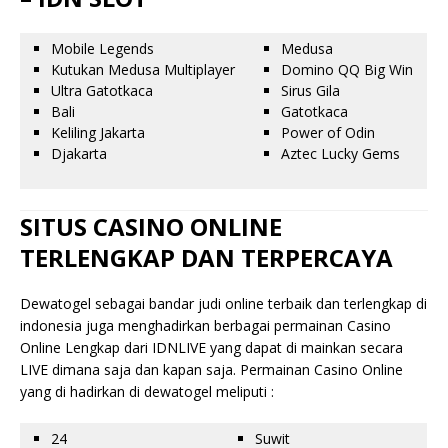
Mobile Legends
Medusa
Kutukan Medusa Multiplayer
Domino QQ Big Win
Ultra Gatotkaca
Sirus Gila
Bali
Gatotkaca
Keliling Jakarta
Power of Odin
Djakarta
Aztec Lucky Gems
SITUS CASINO ONLINE
TERLENGKAP DAN TERPERCAYA
Dewatogel sebagai bandar judi online terbaik dan terlengkap di
indonesia juga menghadirkan berbagai permainan Casino
Online Lengkap dari IDNLIVE yang dapat di mainkan secara
LIVE dimana saja dan kapan saja. Permainan Casino Online
yang di hadirkan di dewatogel meliputi :
24
Suwit