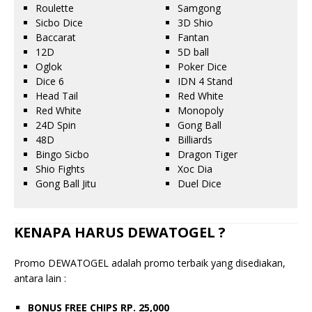
Roulette
Samgong
Sicbo Dice
3D Shio
Baccarat
Fantan
12D
5D ball
Oglok
Poker Dice
Dice 6
IDN 4 Stand
Head Tail
Red White
Red White
Monopoly
24D Spin
Gong Ball
48D
Billiards
Bingo Sicbo
Dragon Tiger
Shio Fights
Xoc Dia
Gong Ball Jitu
Duel Dice
KENAPA HARUS DEWATOGEL ?
Promo DEWATOGEL adalah promo terbaik yang disediakan,
antara lain :
BONUS FREE CHIPS RP. 25,000