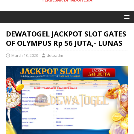
DEWATOGEL JACKPOT SLOT GATES
OF OLYMPUS Rp 56 JUTA,- LUNAS
March 13, 2023
detoadm