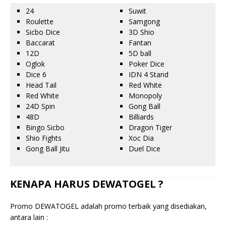
24
Suwit
Roulette
Samgong
Sicbo Dice
3D Shio
Baccarat
Fantan
12D
5D ball
Oglok
Poker Dice
Dice 6
IDN 4 Stand
Head Tail
Red White
Red White
Monopoly
24D Spin
Gong Ball
48D
Billiards
Bingo Sicbo
Dragon Tiger
Shio Fights
Xoc Dia
Gong Ball Jitu
Duel Dice
KENAPA HARUS DEWATOGEL ?
Promo DEWATOGEL adalah promo terbaik yang disediakan,
antara lain :