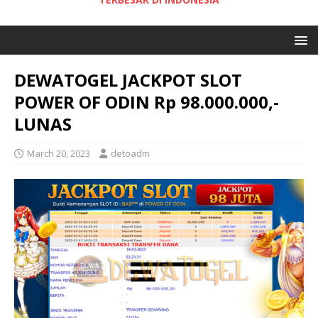
DEWATOGEL JACKPOT SLOT
POWER OF ODIN Rp 98.000.000,-
LUNAS
March 20, 2023
detoadm