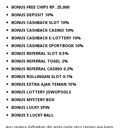
BONUS FREE CHIPS RP. 25,000
BONUS DEPOSIT 10%
BONUS CASHBACK SLOT 10%
BONUS CASHBACK CASINO 10%
BONUS CASHBACK E-LOTTERY 10%
BONUS CASHBACK SPORTBOOK 10%
BONUS REFERRAL SLOT 0.5%
BONUS REFERRAL TOGEL 2%
BONUS REFERRAL CASINO 0.2%
BONUS ROLLINGAN SLOT 0.1%
BONUS EXTRA AJAK TEMAN 15%
BONUS LOTTERY JOWOPOOLS
BONUS MYSTERY BOX
BONUS LUCKY SPIN
BONUS 5 LUCKY BALL
Ayo segera daftarkan diri anda pada situs terpercaya kami