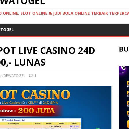
EWATOGEL
 ONLINE, SLOT ONLINE & JUDI BOLA ONLINE TERBAIK TERPERCA
ATOGEL
OT LIVE CASINO 24D
BU
00,- LUNAS
pot DEWATOGEL
1