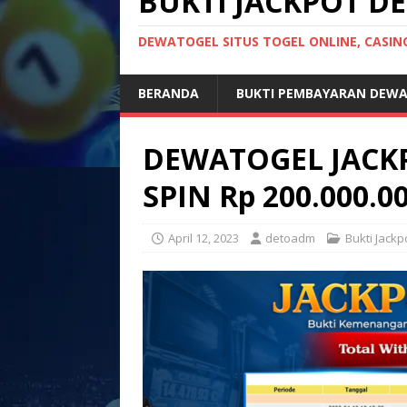
BUKTI JACKPOT D
DEWATOGEL SITUS TOGEL ONLINE, CASINO
BERANDA
BUKTI PEMBAYARAN DEW
DEWATOGEL JACKP
SPIN Rp 200.000.0
April 12, 2023
detoadm
Bukti Jack