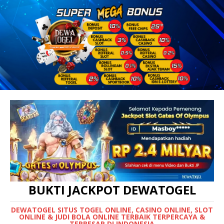
BUKTI JACKPOT DEWATOGEL
DEWATOGEL SITUS TOGEL ONLINE, CASINO ONLINE, SLOT
ONLINE & JUDI BOLA ONLINE TERBAIK TERPERCAYA &
TERBESAR DI INDONESIA