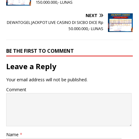
150.000.000,- LUNAS
NEXT
DEWATOGEL JACKPOT LIVE CASINO DI SICBO DICE Rp
50.000.000,- LUNAS
BE THE FIRST TO COMMENT
Leave a Reply
Your email address will not be published.
Comment
Name
*