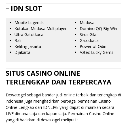
– IDN SLOT
Mobile Legends
Medusa
Kutukan Medusa Multiplayer
Domino QQ Big Win
Ultra Gatotkaca
Sirus Gila
Bali
Gatotkaca
Keliling Jakarta
Power of Odin
Djakarta
Aztec Lucky Gems
SITUS CASINO ONLINE
TERLENGKAP DAN TERPERCAYA
Dewatogel sebagai bandar judi online terbaik dan terlengkap di
indonesia juga menghadirkan berbagai permainan Casino
Online Lengkap dari IDNLIVE yang dapat di mainkan secara
LIVE dimana saja dan kapan saja. Permainan Casino Online
yang di hadirkan di dewatogel meliputi :