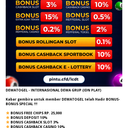
DEWATOGEL - INTERNASIONAL DEWA GRUP (IDN PLAY)
Kabar gembira untuk member DEWATOGEL telah Hadir
BONUS-
BONUS SPECIAL
!!!
BONUS FREE CHIPS RP. 25,000
BONUS DEPOSIT 10%
BONUS CASHBACK SLOT 3%
BONUS CASHBACK CASINO 10%