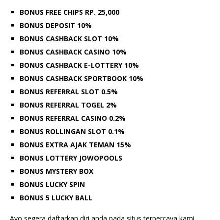
BONUS FREE CHIPS RP. 25,000
BONUS DEPOSIT 10%
BONUS CASHBACK SLOT 10%
BONUS CASHBACK CASINO 10%
BONUS CASHBACK E-LOTTERY 10%
BONUS CASHBACK SPORTBOOK 10%
BONUS REFERRAL SLOT 0.5%
BONUS REFERRAL TOGEL 2%
BONUS REFERRAL CASINO 0.2%
BONUS ROLLINGAN SLOT 0.1%
BONUS EXTRA AJAK TEMAN 15%
BONUS LOTTERY JOWOPOOLS
BONUS MYSTERY BOX
BONUS LUCKY SPIN
BONUS 5 LUCKY BALL
Ayo segera daftarkan diri anda pada situs terpercaya kami