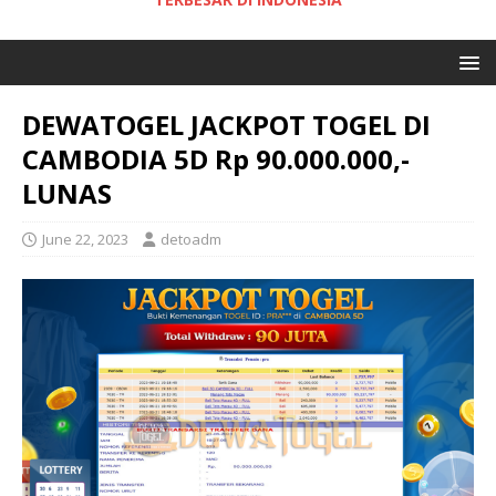
DEWATOGEL JACKPOT TOGEL DI
CAMBODIA 5D Rp 90.000.000,-
LUNAS
June 22, 2023
detoadm