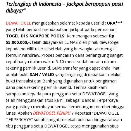
Terlengkap di Indonesia – Jackpot berapapun pasti
dibayar”
DEWATOGEL
mengucapkan selamat kepada user id :
URA***
yang telah berhasil mendapatkan jackpot pada permainan
TOGEL DI SINGAPORE POOLS.
Kemenangan sebesar
Rp
55.000.000,-.
telah dibayarkan LUNAS oleh pihak dewatogel
kepada pemilik user id setelah yang bersangkutan mengisi
formulir withdraw. Proses pencairan dana berlangsung sangat
cepat hanya dalam waktu 5-10 menit sudah berada dalam
rekening pemilik user id. Bukti transfer yang dapat anda lihat
adalah bukti
SAH / VALID
yang langsung di dapatkan melalui
bukti transaksi dari Bank yang digunakan untuk pengiriman
dana pada rekening pemilik user id. Terima kasih kami
sampaikan kepada para pengguna setia DEWATOGEL yang
telah menggunakan situs kami, sebagai Bandar Terpercaya
yang pastinya membayar semua kemenangan member hingga
lunas. Apakah
DEWATOGEL PENIPU
? Reputasi “DEWATOGEL
TERPERCAYA” sudah sangat melekat. puluhan hingga ratusan
ribu pengguna setia DEWATOGEL tetap menggunakan situs