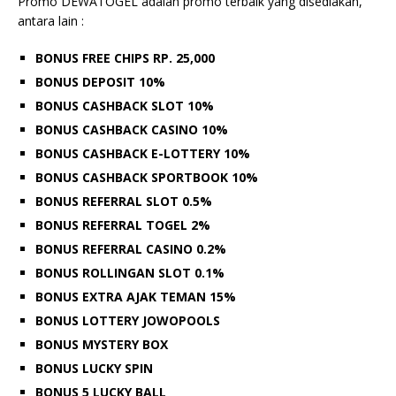
Promo DEWATOGEL adalah promo terbaik yang disediakan,
antara lain :
BONUS FREE CHIPS RP. 25,000
BONUS DEPOSIT 10%
BONUS CASHBACK SLOT 10%
BONUS CASHBACK CASINO 10%
BONUS CASHBACK E-LOTTERY 10%
BONUS CASHBACK SPORTBOOK 10%
BONUS REFERRAL SLOT 0.5%
BONUS REFERRAL TOGEL 2%
BONUS REFERRAL CASINO 0.2%
BONUS ROLLINGAN SLOT 0.1%
BONUS EXTRA AJAK TEMAN 15%
BONUS LOTTERY JOWOPOOLS
BONUS MYSTERY BOX
BONUS LUCKY SPIN
BONUS 5 LUCKY BALL