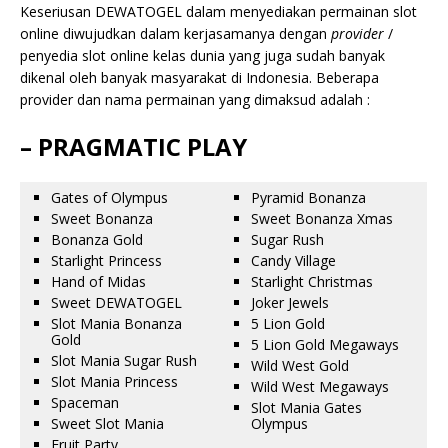
Keseriusan DEWATOGEL dalam menyediakan permainan slot
online diwujudkan dalam kerjasamanya dengan
provider
/
penyedia slot online kelas dunia yang juga sudah banyak
dikenal oleh banyak masyarakat di Indonesia. Beberapa
provider dan nama permainan yang dimaksud adalah :
– PRAGMATIC PLAY
Gates of Olympus
Pyramid Bonanza
Sweet Bonanza
Sweet Bonanza Xmas
Bonanza Gold
Sugar Rush
Starlight Princess
Candy Village
Hand of Midas
Starlight Christmas
Sweet DEWATOGEL
Joker Jewels
Slot Mania Bonanza
5 Lion Gold
Gold
5 Lion Gold Megaways
Slot Mania Sugar Rush
Wild West Gold
Slot Mania Princess
Wild West Megaways
Spaceman
Slot Mania Gates
Sweet Slot Mania
Olympus
Fruit Party