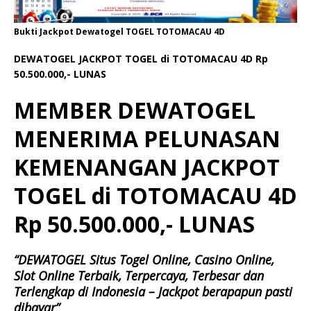
Bukti Jackpot Dewatogel TOGEL TOTOMACAU 4D
DEWATOGEL JACKPOT TOGEL di TOTOMACAU 4D Rp
50.500.000,- LUNAS
MEMBER DEWATOGEL
MENERIMA PELUNASAN
KEMENANGAN JACKPOT
TOGEL di TOTOMACAU 4D
Rp 50.500.000,- LUNAS
“DEWATOGEL Situs Togel Online, Casino Online,
Slot Online Terbaik, Terpercaya, Terbesar dan
Terlengkap di Indonesia – Jackpot berapapun pasti
dibayar”