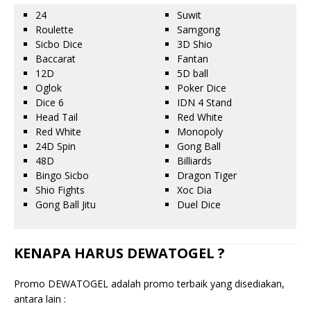
24
Suwit
Roulette
Samgong
Sicbo Dice
3D Shio
Baccarat
Fantan
12D
5D ball
Oglok
Poker Dice
Dice 6
IDN 4 Stand
Head Tail
Red White
Red White
Monopoly
24D Spin
Gong Ball
48D
Billiards
Bingo Sicbo
Dragon Tiger
Shio Fights
Xoc Dia
Gong Ball Jitu
Duel Dice
KENAPA HARUS DEWATOGEL ?
Promo DEWATOGEL adalah promo terbaik yang disediakan,
antara lain :