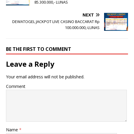
85.300.000,- LUNAS
NEXT
DEWATOGEL JACKPOT LIVE CASINO BACCARAT Rp
100.000.000,-LUNAS
BE THE FIRST TO COMMENT
Leave a Reply
Your email address will not be published.
Comment
Name
*