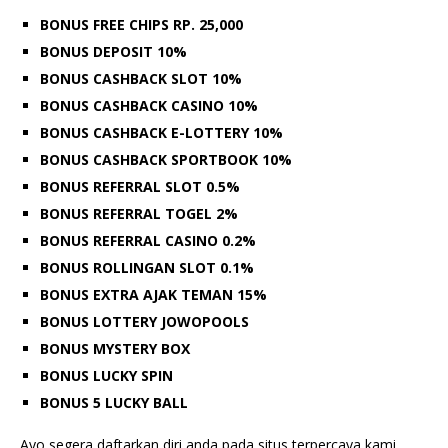
BONUS FREE CHIPS RP. 25,000
BONUS DEPOSIT 10%
BONUS CASHBACK SLOT 10%
BONUS CASHBACK CASINO 10%
BONUS CASHBACK E-LOTTERY 10%
BONUS CASHBACK SPORTBOOK 10%
BONUS REFERRAL SLOT 0.5%
BONUS REFERRAL TOGEL 2%
BONUS REFERRAL CASINO 0.2%
BONUS ROLLINGAN SLOT 0.1%
BONUS EXTRA AJAK TEMAN 15%
BONUS LOTTERY JOWOPOOLS
BONUS MYSTERY BOX
BONUS LUCKY SPIN
BONUS 5 LUCKY BALL
Ayo segera daftarkan diri anda pada situs terpercaya kami