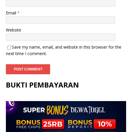
Email
*
Website
Save my name, email, and website in this browser for the
next time I comment.
BUKTI PEMBAYARAN