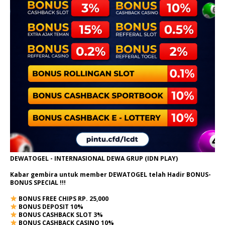
DEWATOGEL - INTERNASIONAL DEWA GRUP (IDN PLAY)
Kabar gembira untuk member DEWATOGEL telah Hadir
BONUS-
BONUS SPECIAL
!!!
BONUS FREE CHIPS RP. 25,000
BONUS DEPOSIT 10%
BONUS CASHBACK SLOT 3%
BONUS CASHBACK CASINO 10%