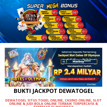
BUKTI JACKPOT DEWATOGEL
DEWATOGEL SITUS TOGEL ONLINE, CASINO ONLINE, SLOT
ONLINE & JUDI BOLA ONLINE TERBAIK TERPERCAYA &
TERBESAR DI INDONESIA