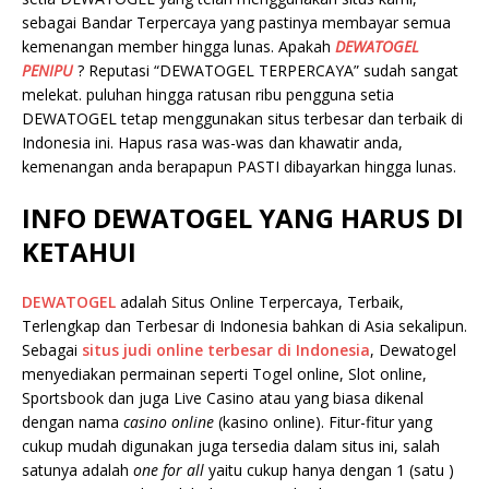
sebagai Bandar Terpercaya yang pastinya membayar semua
kemenangan member hingga lunas. Apakah
DEWATOGEL
PENIPU
? Reputasi “DEWATOGEL TERPERCAYA” sudah sangat
melekat. puluhan hingga ratusan ribu pengguna setia
DEWATOGEL tetap menggunakan situs terbesar dan terbaik di
Indonesia ini. Hapus rasa was-was dan khawatir anda,
kemenangan anda berapapun PASTI dibayarkan hingga lunas.
INFO DEWATOGEL YANG HARUS DI
KETAHUI
DEWATOGEL
adalah Situs Online Terpercaya, Terbaik,
Terlengkap dan Terbesar di Indonesia bahkan di Asia sekalipun.
Sebagai
situs jud
i
online terbesar di Indonesia
, Dewatogel
menyediakan permainan seperti Togel online, Slot online,
Sportsbook dan juga Live Casino atau yang biasa dikenal
dengan nama
casino online
(kasino online). Fitur-fitur yang
cukup mudah digunakan juga tersedia dalam situs ini, salah
satunya adalah
one for all
yaitu cukup hanya dengan 1 (satu )