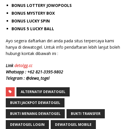
BONUS LOTTERY JOWOPOOLS
BONUS MYSTERY BOX
BONUS LUCKY SPIN
BONUS 5 LUCKY BALL
Ayo segera daftarkan diri anda pada situs terpercaya kami
hanya di dewatogel. Untuk info pendaftaran lebih lanjut boleh
hubungi kontak dibawah ini :
Link
detolgg.cc
Whatsapp :
+62 8
21-3395-9802
Telegram : @dewa_togel
ALTERNATIF DEWATOGEL
BUKTI JACKPOT DEWATOGEL
BUKTI MENANG DEWATOGEL
BUKTI TRANSFER
DEWATOGEL LOGIN
DEWATOGEL MOBILE