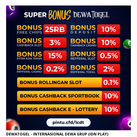
DEWATOGEL - INTERNASIONAL DEWA GRUP (IDN PLAY)