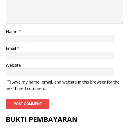
Name
*
Email
*
Website
Save my name, email, and website in this browser for the
next time I comment.
BUKTI PEMBAYARAN