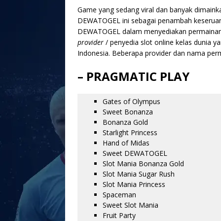
Game yang sedang viral dan banyak dimainkan
DEWATOGEL ini sebagai penambah keseruan a
DEWATOGEL dalam menyediakan permainan s
provider
/ penyedia slot online kelas dunia 
Indonesia. Beberapa provider dan nama per
– PRAGMATIC PLAY
Gates of Olympus
Sweet Bonanza
Bonanza Gold
Starlight Princess
Hand of Midas
Sweet DEWATOGEL
Slot Mania Bonanza Gold
Slot Mania Sugar Rush
Slot Mania Princess
Spaceman
Sweet Slot Mania
Fruit Party