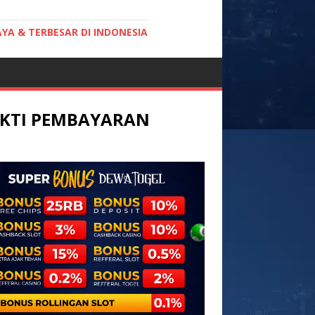
YA & TERBESAR DI INDONESIA
KTI PEMBAYARAN