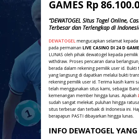
GAMES Rp 86.100.
“DEWATOGEL Situs Togel Online, Casi
Terbesar dan Terlengkap di Indonesi
DEWATOGEL
mengucapkan selamat kepada u
pada permainan
LIVE CASINO DI 24 D GAM
LUNAS oleh pihak dewatogel kepada pemilik u
withdraw. Proses pencairan dana berlangsu
berada dalam rekening pemilik user id. Bukti 
yang langsung di dapatkan melalui bukti tra
rekening pemilik user id. Terima kasih ka
telah menggunakan situs kami, sebagai Ba
kemenangan member hingga lunas. Apakah
sudah sangat melekat. puluhan hingga rat
situs terbesar dan terbaik di Indonesia ini
berapapun PASTI dibayarkan hingga lunas.
INFO DEWATOGEL YANG 