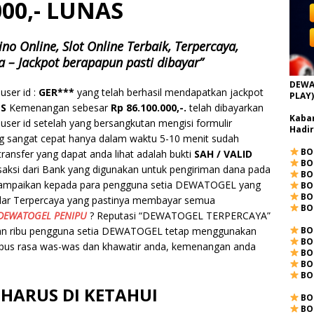
000,- LUNAS
no Online, Slot Online Terbaik, Terpercaya,
a – Jackpot berapapun pasti dibayar”
DEWA
ser id :
GER***
yang telah berhasil mendapatkan jackpot
PLAY)
ES
Kemenangan sebesar
Rp 86.100.000,-.
telah dibayarkan
Kaba
ser id setelah yang bersangkutan mengisi formulir
Hadi
ng sangat cepat hanya dalam waktu 5-10 menit sudah
BON
transfer yang dapat anda lihat adalah bukti
SAH / VALID
BO
nsaksi dari Bank yang digunakan untuk pengiriman dana pada
BO
mi sampaikan kepada para pengguna setia DEWATOGEL yang
BO
BO
ndar Terpercaya yang pastinya membayar semua
BO
DEWATOGEL PENIPU
? Reputasi “DEWATOGEL TERPERCAYA”
usan ribu pengguna setia DEWATOGEL tetap menggunakan
BO
BO
. Hapus rasa was-was dan khawatir anda, kemenangan anda
BO
BO
BO
HARUS DI KETAHUI
BO
BO