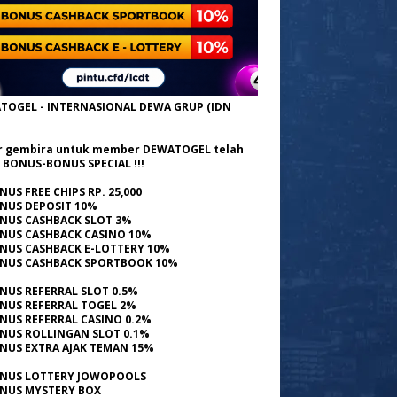
TOGEL - INTERNASIONAL DEWA GRUP (IDN
r gembira untuk member DEWATOGEL telah
r
BONUS-BONUS SPECIAL
!!!
US FREE CHIPS RP. 25,000
NUS DEPOSIT 10%
NUS CASHBACK SLOT 3%
NUS CASHBACK CASINO 10%
NUS CASHBACK E-LOTTERY 10%
NUS CASHBACK SPORTBOOK 10%
NUS REFERRAL SLOT 0.5%
NUS REFERRAL TOGEL 2%
NUS REFERRAL CASINO 0.2%
NUS ROLLINGAN SLOT 0.1%
NUS EXTRA AJAK TEMAN 15%
NUS LOTTERY JOWOPOOLS
NUS MYSTERY BOX