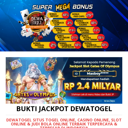
BUKTI JACKPOT DEWATOGEL
DEWATOGEL SITUS TOGEL ONLINE, CASINO ONLINE, SLOT
ONLINE & JUDI BOLA ONLINE TERBAIK TERPERCAYA &
TERBESAR DI INDONESIA