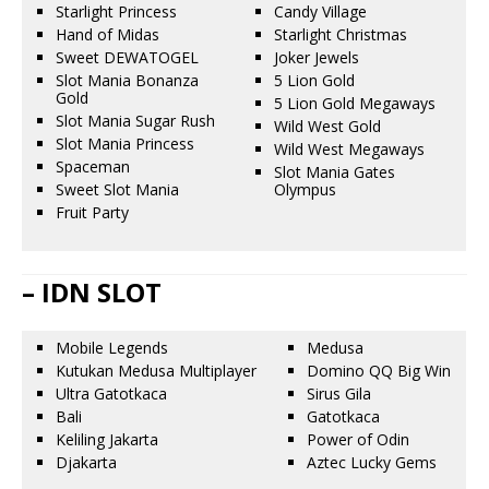
Starlight Princess
Candy Village
Hand of Midas
Starlight Christmas
Sweet DEWATOGEL
Joker Jewels
Slot Mania Bonanza
5 Lion Gold
Gold
5 Lion Gold Megaways
Slot Mania Sugar Rush
Wild West Gold
Slot Mania Princess
Wild West Megaways
Spaceman
Slot Mania Gates
Sweet Slot Mania
Olympus
Fruit Party
– IDN SLOT
Mobile Legends
Medusa
Kutukan Medusa Multiplayer
Domino QQ Big Win
Ultra Gatotkaca
Sirus Gila
Bali
Gatotkaca
Keliling Jakarta
Power of Odin
Djakarta
Aztec Lucky Gems