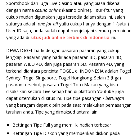
Sportsbook dan juga Live Casino atau yang biasa dikenal
dengan nama
casino online
(kasino online). Fitur-fitur yang
cukup mudah digunakan juga tersedia dalam situs ini, salah
satunya adalah
one for all
yaitu cukup hanya dengan 1 (satu )
User ID saja, anda sudah dapat menjelajahi semua permainan
yang ada di
situs judi
online terbaik di Indonesia
ini.
DEWATOGEL hadir dengan pasaran-pasaran yang cukup
lengkap. Pasaran yang hadir ada pasaran 3D, pasaran 4D,
pasaran WILD 4D, dan juga pasaran 5D. Pasaran 4D, yang
terkenal diantara pencinta TOGEL di INDONESIA adalah Togel
Sydney, Togel Singapore, Togel Hongkong. Selain 3 (tiga)
pasaran tersebut, pasaran Togel Toto Macau yang bisa
disaksikan secara Live setiap hari di platform Youtube juga
dapat ditemukan di situs ini. Tipe-tipe pasangan /
bettingan
yang beragam dapat dipilih pada saat melakukan pemasangan
taruhan anda. Tipe yang dimaksud antara lain :
Bettingan Tipe Full yang memiliki hadiah terbesar
Bettingan Tipe Diskon yang memberikan diskon pada