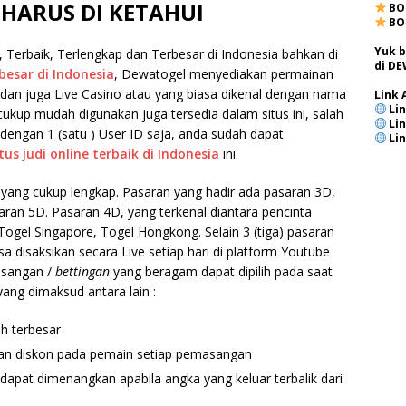
HARUS DI KETAHUI
BO
BO
Yuk b
, Terbaik, Terlengkap dan Terbesar di Indonesia bahkan di
di D
rbesar di Indonesia
, Dewatogel menyediakan permainan
k dan juga Live Casino atau yang biasa dikenal dengan nama
Link 
Lin
g cukup mudah digunakan juga tersedia dalam situs ini, salah
Lin
dengan 1 (satu ) User ID saja, anda sudah dapat
Lin
itus judi online terbaik di Indonesia
ini.
ang cukup lengkap. Pasaran yang hadir ada pasaran 3D,
ran 5D. Pasaran 4D, yang terkenal diantara pencinta
gel Singapore, Togel Hongkong. Selain 3 (tiga) pasaran
a disaksikan secara Live setiap hari di platform Youtube
pasangan /
bettingan
yang beragam dapat dipilih pada saat
ng dimaksud antara lain :
ah terbesar
an diskon pada pemain setiap pemasangan
 dapat dimenangkan apabila angka yang keluar terbalik dari