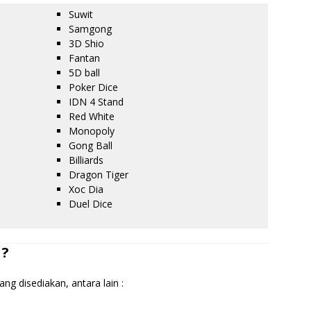
Suwit
Samgong
3D Shio
Fantan
5D ball
Poker Dice
IDN 4 Stand
Red White
Monopoly
Gong Ball
Billiards
Dragon Tiger
Xoc Dia
Duel Dice
 ?
 disediakan, antara lain :