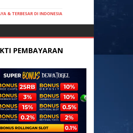
YA & TERBESAR DI INDONESIA
KTI PEMBAYARAN