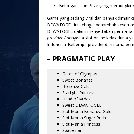
Bettingan Tipe Prize yang memungki
Game yang sedang viral dan banyak dimainkan
DEWATOGEL ini sebagai penambah keseruan a
DEWATOGEL dalam menyediakan permainan s
provider
/ penyedia slot online kelas dunia 
Indonesia. Beberapa provider dan nama per
– PRAGMATIC PLAY
Gates of Olympus
Sweet Bonanza
Bonanza Gold
Starlight Princess
Hand of Midas
Sweet DEWATOGEL
Slot Mania Bonanza Gold
Slot Mania Sugar Rush
Slot Mania Princess
Spaceman