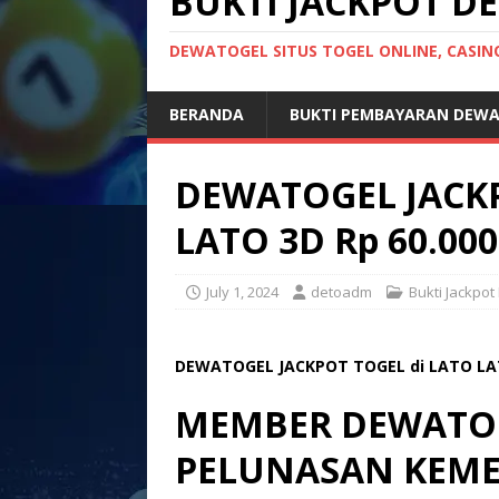
BUKTI JACKPOT D
DEWATOGEL SITUS TOGEL ONLINE, CASINO
BERANDA
BUKTI PEMBAYARAN DEW
DEWATOGEL JACKP
LATO 3D Rp 60.000
July 1, 2024
detoadm
Bukti Jackp
DEWATOGEL JACKPOT
TOGEL di LATO L
MEMBER DEWATO
PELUNASAN KEM