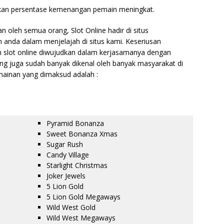
nkan persentase kemenangan pemain meningkat.
 oleh semua orang, Slot Online hadir di situs
nda dalam menjelajah di situs kami. Keseriusan
lot online diwujudkan dalam kerjasamanya dengan
yang juga sudah banyak dikenal oleh banyak masyarakat di
mainan yang dimaksud adalah :
Pyramid Bonanza
Sweet Bonanza Xmas
Sugar Rush
Candy Village
Starlight Christmas
Joker Jewels
5 Lion Gold
5 Lion Gold Megaways
Wild West Gold
Wild West Megaways