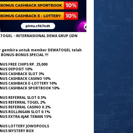
TOGEL - INTERNASIONAL DEWA GRUP (IDN
r gembira untuk member DEWATOGEL telah
r
BONUS-BONUS SPECIAL
!!!
US FREE CHIPS RP. 25,000
NUS DEPOSIT 10%
NUS CASHBACK SLOT 3%
NUS CASHBACK CASINO 10%
NUS CASHBACK E-LOTTERY 10%
NUS CASHBACK SPORTBOOK 10%
NUS REFERRAL SLOT 0.5%
NUS REFERRAL TOGEL 2%
NUS REFERRAL CASINO 0.2%
NUS ROLLINGAN SLOT 0.1%
NUS EXTRA AJAK TEMAN 15%
NUS LOTTERY JOWOPOOLS
NUS MYSTERY BOX