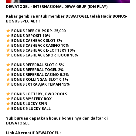
DEWATOGEL - INTERNASIONAL DEWA GRUP (IDN PLAY)
Kabar gembira untuk member DEWATOGEL telah Hadir
BONUS-
BONUS SPECIAL
!!!
BONUS FREE CHIPS RP. 25,000
BONUS DEPOSIT 10%
BONUS CASHBACK SLOT 3%
BONUS CASHBACK CASINO 10%
BONUS CASHBACK E-LOTTERY 10%
BONUS CASHBACK SPORTBOOK 10%
BONUS REFERRAL SLOT 0.5%
BONUS REFERRAL TOGEL 2%
BONUS REFERRAL CASINO 0.2%
BONUS ROLLINGAN SLOT 0.1%
BONUS EXTRA AJAK TEMAN 15%
BONUS LOTTERY JOWOPOOLS
BONUS MYSTERY BOX
BONUS LUCKY SPIN
BONUS 5 LUCKY BALL
Yuk buruan dapatkan bonus bonus nya dan daftar di
DEWATOGEL
Link Alternatif
DEWATOGEL
: