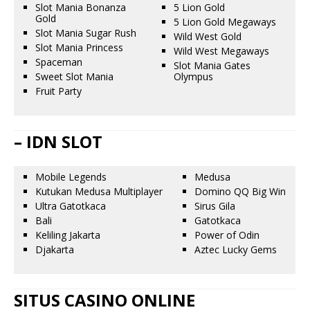
Slot Mania Bonanza
5 Lion Gold
Gold
5 Lion Gold Megaways
Slot Mania Sugar Rush
Wild West Gold
Slot Mania Princess
Wild West Megaways
Spaceman
Slot Mania Gates
Sweet Slot Mania
Olympus
Fruit Party
– IDN SLOT
Mobile Legends
Medusa
Kutukan Medusa Multiplayer
Domino QQ Big Win
Ultra Gatotkaca
Sirus Gila
Bali
Gatotkaca
Keliling Jakarta
Power of Odin
Djakarta
Aztec Lucky Gems
SITUS CASINO ONLINE