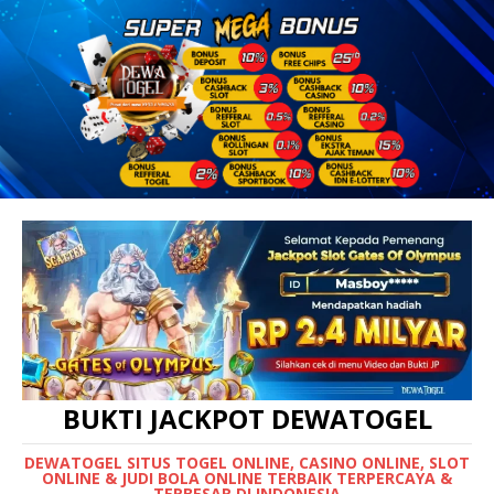
BUKTI JACKPOT DEWATOGEL
DEWATOGEL SITUS TOGEL ONLINE, CASINO ONLINE, SLOT
ONLINE & JUDI BOLA ONLINE TERBAIK TERPERCAYA &
TERBESAR DI INDONESIA