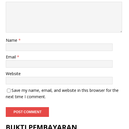
Name
*
Email
*
Website
Save my name, email, and website in this browser for the
next time I comment.
BUKTI PEMBAYARAN