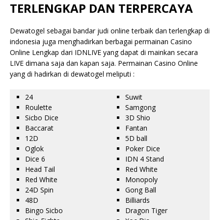
TERLENGKAP DAN TERPERCAYA
Dewatogel sebagai bandar judi online terbaik dan terlengkap di
indonesia juga menghadirkan berbagai permainan Casino
Online Lengkap dari IDNLIVE yang dapat di mainkan secara
LIVE dimana saja dan kapan saja. Permainan Casino Online
yang di hadirkan di dewatogel meliputi :
24
Suwit
Roulette
Samgong
Sicbo Dice
3D Shio
Baccarat
Fantan
12D
5D ball
Oglok
Poker Dice
Dice 6
IDN 4 Stand
Head Tail
Red White
Red White
Monopoly
24D Spin
Gong Ball
48D
Billiards
Bingo Sicbo
Dragon Tiger