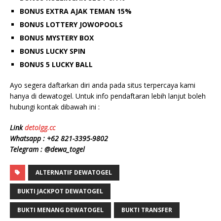
BONUS EXTRA AJAK TEMAN 15%
BONUS LOTTERY JOWOPOOLS
BONUS MYSTERY BOX
BONUS LUCKY SPIN
BONUS 5 LUCKY BALL
Ayo segera daftarkan diri anda pada situs terpercaya kami
hanya di dewatogel. Untuk info pendaftaran lebih lanjut boleh
hubungi kontak dibawah ini :
Link
detolgg.cc
Whatsapp :
+62 8
21-3395-9802
Telegram : @dewa_togel
ALTERNATIF DEWATOGEL
BUKTI JACKPOT DEWATOGEL
BUKTI MENANG DEWATOGEL
BUKTI TRANSFER