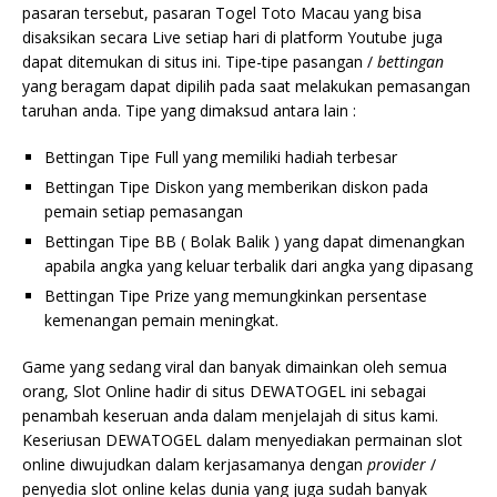
pasaran tersebut, pasaran Togel Toto Macau yang bisa
disaksikan secara Live setiap hari di platform Youtube juga
dapat ditemukan di situs ini. Tipe-tipe pasangan /
bettingan
yang beragam dapat dipilih pada saat melakukan pemasangan
taruhan anda. Tipe yang dimaksud antara lain :
Bettingan Tipe Full yang memiliki hadiah terbesar
Bettingan Tipe Diskon yang memberikan diskon pada
pemain setiap pemasangan
Bettingan Tipe BB ( Bolak Balik ) yang dapat dimenangkan
apabila angka yang keluar terbalik dari angka yang dipasang
Bettingan Tipe Prize yang memungkinkan persentase
kemenangan pemain meningkat.
Game yang sedang viral dan banyak dimainkan oleh semua
orang, Slot Online hadir di situs DEWATOGEL ini sebagai
penambah keseruan anda dalam menjelajah di situs kami.
Keseriusan DEWATOGEL dalam menyediakan permainan slot
online diwujudkan dalam kerjasamanya dengan
provider
/
penyedia slot online kelas dunia yang juga sudah banyak