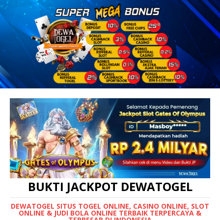
BUKTI JACKPOT DEWATOGEL
DEWATOGEL SITUS TOGEL ONLINE, CASINO ONLINE, SLOT
ONLINE & JUDI BOLA ONLINE TERBAIK TERPERCAYA &
TERBESAR DI INDONESIA