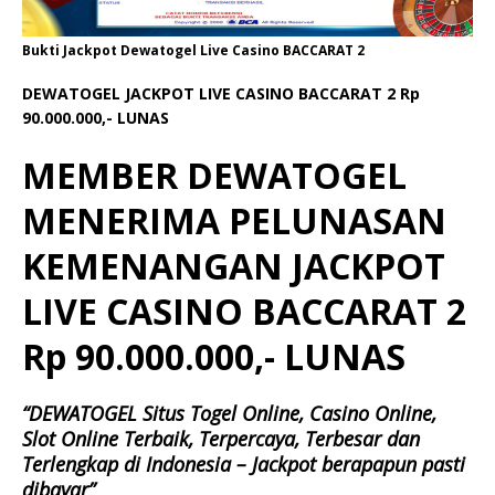
Bukti Jackpot Dewatogel Live Casino BACCARAT 2
DEWATOGEL JACKPOT LIVE CASINO BACCARAT 2 Rp
90.000.000,- LUNAS
MEMBER DEWATOGEL
MENERIMA PELUNASAN
KEMENANGAN JACKPOT
LIVE CASINO BACCARAT 2
Rp 90.000.000,- LUNAS
“DEWATOGEL Situs Togel Online, Casino Online,
Slot Online Terbaik, Terpercaya, Terbesar dan
Terlengkap di Indonesia – Jackpot berapapun pasti
dibayar”