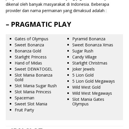
dikenal oleh banyak masyarakat di Indonesia. Beberapa
provider dan nama permainan yang dimaksud adalah :
– PRAGMATIC PLAY
Gates of Olympus
Pyramid Bonanza
Sweet Bonanza
Sweet Bonanza Xmas
Bonanza Gold
Sugar Rush
Starlight Princess
Candy Village
Hand of Midas
Starlight Christmas
Sweet DEWATOGEL
Joker Jewels
Slot Mania Bonanza
5 Lion Gold
Gold
5 Lion Gold Megaways
Slot Mania Sugar Rush
Wild West Gold
Slot Mania Princess
Wild West Megaways
Spaceman
Slot Mania Gates
Sweet Slot Mania
Olympus
Fruit Party