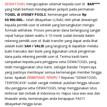
DEWATOGEL
mengucapkan selamat kepada user id :
BAR***
yang telah berhasil mendapatkan jackpot pada permainan
TOGEL di SYDNEY POOLS
. Kemenangan sebesar
Rp
50.900.000
,-.
telah dibayarkan LUNAS oleh pihak dewatogel
kepada pemilik user id setelah yang bersangkutan mengisi
formulir withdraw. Proses pencairan dana berlangsung sangat
cepat hanya dalam waktu 5-10 menit sudah berada dalam
rekening pemilik user id. Bukti transfer yang dapat anda lihat
adalah bukti
SAH / VALID
yang langsung di dapatkan melalui
bukti transaksi dari Bank yang digunakan untuk pengiriman
dana pada rekening pemilik user id. Terima kasih kami
sampaikan kepada para pengguna setia DEWATOGEL yang
telah menggunakan situs kami, sebagai Bandar Terpercaya
yang pastinya membayar semua kemenangan member hingga
lunas. Apakah
DEWATOGEL PENIPU
? Reputasi “DEWATOGEL
TERPERCAYA” sudah sangat melekat. puluhan hingga ratusan
ribu pengguna setia DEWATOGEL tetap menggunakan situs
terbesar dan terbaik di Indonesia ini. Hapus rasa was-was dan
khawatir anda, kemenangan anda berapapun PASTI
dibayarkan hingga lunas.