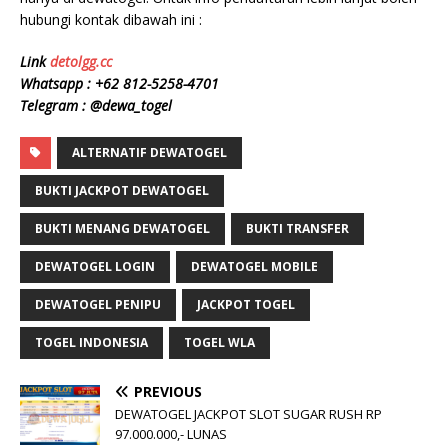
hubungi kontak dibawah ini :
Link
detolgg.cc
Whatsapp :
+62 812-5258-4701
Telegram : @dewa_togel
ALTERNATIF DEWATOGEL
BUKTI JACKPOT DEWATOGEL
BUKTI MENANG DEWATOGEL
BUKTI TRANSFER
DEWATOGEL LOGIN
DEWATOGEL MOBILE
DEWATOGEL PENIPU
JACKPOT TOGEL
TOGEL INDONESIA
TOGEL WLA
PREVIOUS
DEWATOGEL JACKPOT SLOT SUGAR RUSH RP
97.000.000,- LUNAS