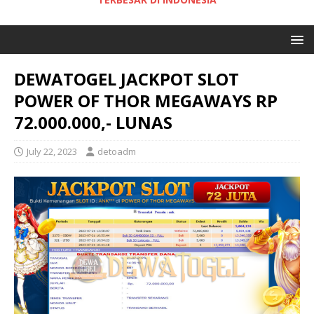
DEWATOGEL JACKPOT SLOT
POWER OF THOR MEGAWAYS RP
72.000.000,- LUNAS
July 22, 2023
detoadm