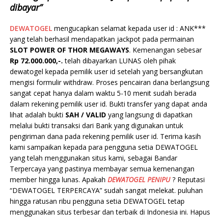
dibayar”
DEWATOGEL
mengucapkan selamat kepada user id : ANK***
yang telah berhasil mendapatkan jackpot pada permainan
SLOT POWER OF THOR MEGAWAYS
. Kemenangan sebesar
Rp 72.000.000,-.
telah dibayarkan LUNAS oleh pihak
dewatogel kepada pemilik user id setelah yang bersangkutan
mengisi formulir withdraw. Proses pencairan dana berlangsung
sangat cepat hanya dalam waktu 5-10 menit sudah berada
dalam rekening pemilik user id. Bukti transfer yang dapat anda
lihat adalah bukti
SAH / VALID
yang langsung di dapatkan
melalui bukti transaksi dari Bank yang digunakan untuk
pengiriman dana pada rekening pemilik user id. Terima kasih
kami sampaikan kepada para pengguna setia DEWATOGEL
yang telah menggunakan situs kami, sebagai Bandar
Terpercaya yang pastinya membayar semua kemenangan
member hingga lunas. Apakah
DEWATOGEL PENIPU
? Reputasi
“DEWATOGEL TERPERCAYA” sudah sangat melekat. puluhan
hingga ratusan ribu pengguna setia DEWATOGEL tetap
menggunakan situs terbesar dan terbaik di Indonesia ini. Hapus