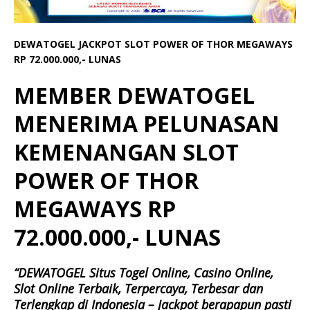
DEWATOGEL JACKPOT SLOT POWER OF THOR MEGAWAYS
RP 72.000.000,- LUNAS
MEMBER DEWATOGEL
MENERIMA PELUNASAN
KEMENANGAN SLOT
POWER OF THOR
MEGAWAYS RP
72.000.000,- LUNAS
“DEWATOGEL Situs Togel Online, Casino Online,
Slot Online Terbaik, Terpercaya, Terbesar dan
Terlengkap di Indonesia – Jackpot berapapun pasti