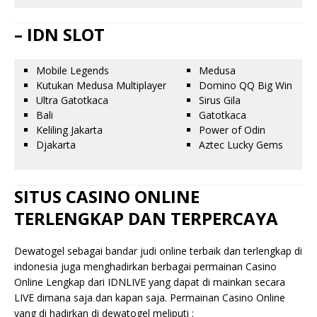
– IDN SLOT
Mobile Legends
Medusa
Kutukan Medusa Multiplayer
Domino QQ Big Win
Ultra Gatotkaca
Sirus Gila
Bali
Gatotkaca
Keliling Jakarta
Power of Odin
Djakarta
Aztec Lucky Gems
SITUS CASINO ONLINE
TERLENGKAP DAN TERPERCAYA
Dewatogel sebagai bandar judi online terbaik dan terlengkap di
indonesia juga menghadirkan berbagai permainan Casino
Online Lengkap dari IDNLIVE yang dapat di mainkan secara
LIVE dimana saja dan kapan saja. Permainan Casino Online
yang di hadirkan di dewatogel meliputi :