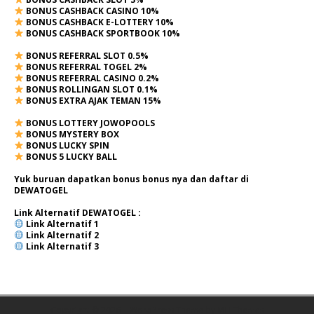
BONUS CASHBACK CASINO 10%
BONUS CASHBACK E-LOTTERY 10%
BONUS CASHBACK SPORTBOOK 10%
BONUS REFERRAL SLOT 0.5%
BONUS REFERRAL TOGEL 2%
BONUS REFERRAL CASINO 0.2%
BONUS ROLLINGAN SLOT 0.1%
BONUS EXTRA AJAK TEMAN 15%
BONUS LOTTERY JOWOPOOLS
BONUS MYSTERY BOX
BONUS LUCKY SPIN
BONUS 5 LUCKY BALL
Yuk buruan dapatkan bonus bonus nya dan daftar di
DEWATOGEL
Link Alternatif
DEWATOGEL
:
Link Alternatif 1
Link Alternatif 2
Link Alternatif 3
Copyright © 2026 | WordPress Theme by
MH Themes