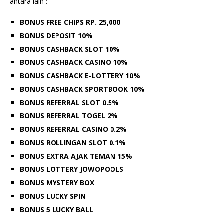
antara lain :
BONUS FREE CHIPS RP. 25,000
BONUS DEPOSIT 10%
BONUS CASHBACK SLOT 10%
BONUS CASHBACK CASINO 10%
BONUS CASHBACK E-LOTTERY 10%
BONUS CASHBACK SPORTBOOK 10%
BONUS REFERRAL SLOT 0.5%
BONUS REFERRAL TOGEL 2%
BONUS REFERRAL CASINO 0.2%
BONUS ROLLINGAN SLOT 0.1%
BONUS EXTRA AJAK TEMAN 15%
BONUS LOTTERY JOWOPOOLS
BONUS MYSTERY BOX
BONUS LUCKY SPIN
BONUS 5 LUCKY BALL