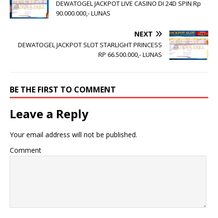
DEWATOGEL JACKPOT LIVE CASINO DI 24D SPIN Rp
90.000.000,- LUNAS
NEXT
DEWATOGEL JACKPOT SLOT STARLIGHT PRINCESS
RP 66.500.000,- LUNAS
BE THE FIRST TO COMMENT
Leave a Reply
Your email address will not be published.
Comment