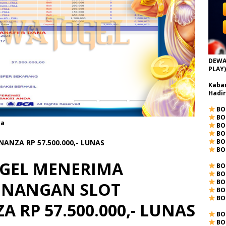
DEWA
PLAY)
Kaba
Hadi
BON
BO
za
BO
BO
BO
NZA RP 57.500.000,- LUNAS
BO
GEL MENERIMA
BO
BO
BO
ENANGAN SLOT
BO
BO
 RP 57.500.000,- LUNAS
BO
BO