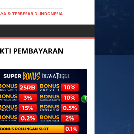
YA & TERBESAR DI INDONESIA
KTI PEMBAYARAN