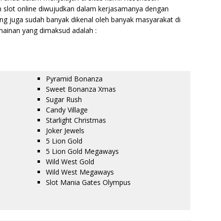
lot online diwujudkan dalam kerjasamanya dengan
yang juga sudah banyak dikenal oleh banyak masyarakat di
mainan yang dimaksud adalah :
Pyramid Bonanza
Sweet Bonanza Xmas
Sugar Rush
Candy Village
Starlight Christmas
Joker Jewels
5 Lion Gold
5 Lion Gold Megaways
Wild West Gold
Wild West Megaways
Slot Mania Gates Olympus