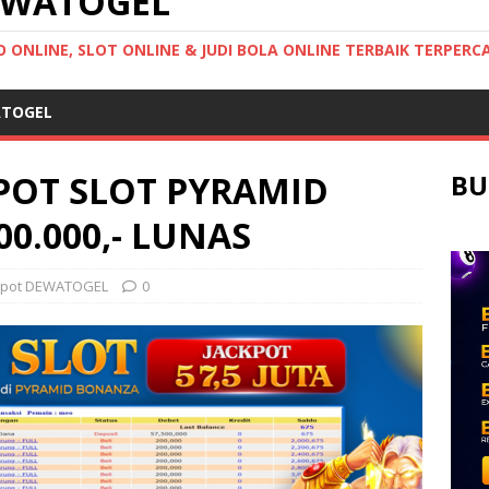
EWATOGEL
 ONLINE, SLOT ONLINE & JUDI BOLA ONLINE TERBAIK TERPERCA
ATOGEL
POT SLOT PYRAMID
BU
0.000,- LUNAS
ckpot DEWATOGEL
0