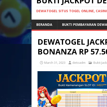
BUKTI JACKPOT D
DEWATOGEL SITUS TOGEL ONLINE, CASINO
BERANDA
BUKTI PEMBAYARAN DEW
DEWATOGEL JACK
BONANZA RP 57.50
March 31, 2023
detoadm
Bukti Ja