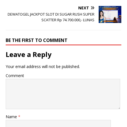
NEXT
DEWATOGEL JACKPOT SLOT DI SUGAR RUSH SUPER
SCATTER Rp 74.700.000,- LUNAS
BE THE FIRST TO COMMENT
Leave a Reply
Your email address will not be published.
Comment
Name
*