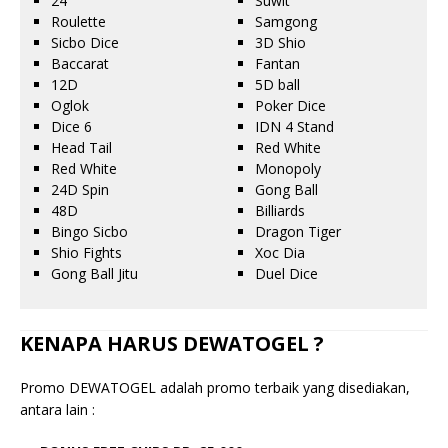
24
Suwit
Roulette
Samgong
Sicbo Dice
3D Shio
Baccarat
Fantan
12D
5D ball
Oglok
Poker Dice
Dice 6
IDN 4 Stand
Head Tail
Red White
Red White
Monopoly
24D Spin
Gong Ball
48D
Billiards
Bingo Sicbo
Dragon Tiger
Shio Fights
Xoc Dia
Gong Ball Jitu
Duel Dice
KENAPA HARUS DEWATOGEL ?
Promo DEWATOGEL adalah promo terbaik yang disediakan,
antara lain :