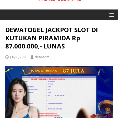
DEWATOGEL JACKPOT SLOT DI
KUTUKAN PIRAMIDA Rp
87.000.000,- LUNAS
July 8, 2026
detoadm