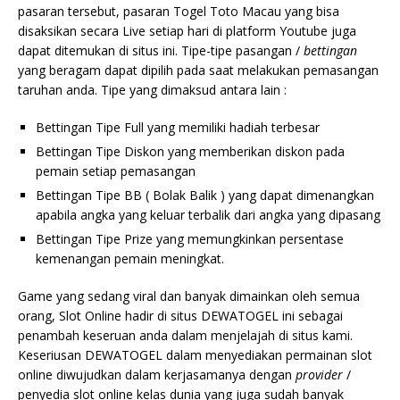
pasaran tersebut, pasaran Togel Toto Macau yang bisa
disaksikan secara Live setiap hari di platform Youtube juga
dapat ditemukan di situs ini. Tipe-tipe pasangan /
bettingan
yang beragam dapat dipilih pada saat melakukan pemasangan
taruhan anda. Tipe yang dimaksud antara lain :
Bettingan Tipe Full yang memiliki hadiah terbesar
Bettingan Tipe Diskon yang memberikan diskon pada
pemain setiap pemasangan
Bettingan Tipe BB ( Bolak Balik ) yang dapat dimenangkan
apabila angka yang keluar terbalik dari angka yang dipasang
Bettingan Tipe Prize yang memungkinkan persentase
kemenangan pemain meningkat.
Game yang sedang viral dan banyak dimainkan oleh semua
orang, Slot Online hadir di situs DEWATOGEL ini sebagai
penambah keseruan anda dalam menjelajah di situs kami.
Keseriusan DEWATOGEL dalam menyediakan permainan slot
online diwujudkan dalam kerjasamanya dengan
provider
/
penyedia slot online kelas dunia yang juga sudah banyak