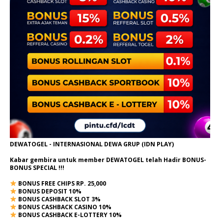
DEWATOGEL - INTERNASIONAL DEWA GRUP (IDN PLAY)
Kabar gembira untuk member DEWATOGEL telah Hadir
BONUS-
BONUS SPECIAL
!!!
BONUS FREE CHIPS RP. 25,000
BONUS DEPOSIT 10%
BONUS CASHBACK SLOT 3%
BONUS CASHBACK CASINO 10%
BONUS CASHBACK E-LOTTERY 10%