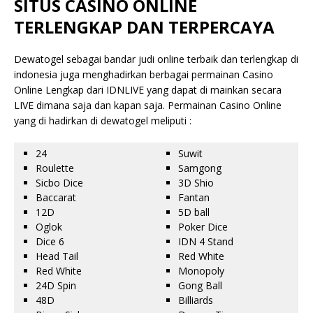
SITUS CASINO ONLINE
TERLENGKAP DAN TERPERCAYA
Dewatogel sebagai bandar judi online terbaik dan terlengkap di
indonesia juga menghadirkan berbagai permainan Casino
Online Lengkap dari IDNLIVE yang dapat di mainkan secara
LIVE dimana saja dan kapan saja. Permainan Casino Online
yang di hadirkan di dewatogel meliputi :
24
Suwit
Roulette
Samgong
Sicbo Dice
3D Shio
Baccarat
Fantan
12D
5D ball
Oglok
Poker Dice
Dice 6
IDN 4 Stand
Head Tail
Red White
Red White
Monopoly
24D Spin
Gong Ball
48D
Billiards