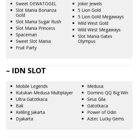
Sweet DEWATOGEL
Joker Jewels
Slot Mania Bonanza
5 Lion Gold
Gold
5 Lion Gold Megaways
Slot Mania Sugar Rush
Wild West Gold
Slot Mania Princess
Wild West Megaways
Spaceman
Slot Mania Gates
Sweet Slot Mania
Olympus
Fruit Party
– IDN SLOT
Mobile Legends
Medusa
Kutukan Medusa Multiplayer
Domino QQ Big Win
Ultra Gatotkaca
Sirus Gila
Bali
Gatotkaca
Keliling Jakarta
Power of Odin
Djakarta
Aztec Lucky Gems