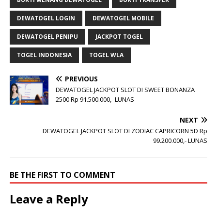
DEWATOGEL LOGIN
DEWATOGEL MOBILE
DEWATOGEL PENIPU
JACKPOT TOGEL
TOGEL INDONESIA
TOGEL WLA
PREVIOUS
DEWATOGEL JACKPOT SLOT DI SWEET BONANZA
2500 Rp 91.500.000,- LUNAS
NEXT
DEWATOGEL JACKPOT SLOT DI ZODIAC CAPRICORN 5D Rp
99.200.000,- LUNAS
BE THE FIRST TO COMMENT
Leave a Reply