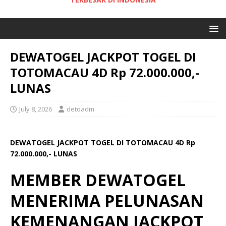
DEWATOGEL JACKPOT TOGEL DI
TOTOMACAU 4D Rp 72.000.000,-
LUNAS
July 8, 2026
detoadm
DEWATOGEL JACKPOT TOGEL DI TOTOMACAU 4D Rp
72.000.000,- LUNAS
MEMBER DEWATOGEL
MENERIMA PELUNASAN
KEMENANGAN JACKPOT