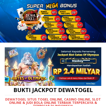
BUKTI JACKPOT DEWATOGEL
DEWATOGEL SITUS TOGEL ONLINE, CASINO ONLINE, SLOT
ONLINE & JUDI BOLA ONLINE TERBAIK TERPERCAYA &
TERBESAR DI INDONESIA