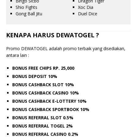
Bingo Sicbo
Dragon Tiger
Shio Fights
Xoc Dia
Gong Ball Jitu
Duel Dice
KENAPA HARUS DEWATOGEL ?
Promo DEWATOGEL adalah promo terbaik yang disediakan,
antara lain :
BONUS FREE CHIPS RP. 25,000
BONUS DEPOSIT 10%
BONUS CASHBACK SLOT 10%
BONUS CASHBACK CASINO 10%
BONUS CASHBACK E-LOTTERY 10%
BONUS CASHBACK SPORTBOOK 10%
BONUS REFERRAL SLOT 0.5%
BONUS REFERRAL TOGEL 2%
BONUS REFERRAL CASINO 0.2%