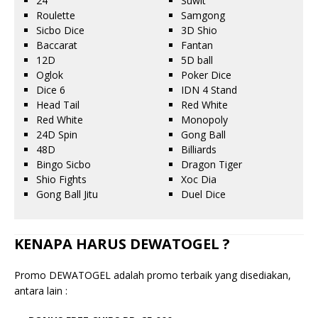
24
Suwit
Roulette
Samgong
Sicbo Dice
3D Shio
Baccarat
Fantan
12D
5D ball
Oglok
Poker Dice
Dice 6
IDN 4 Stand
Head Tail
Red White
Red White
Monopoly
24D Spin
Gong Ball
48D
Billiards
Bingo Sicbo
Dragon Tiger
Shio Fights
Xoc Dia
Gong Ball Jitu
Duel Dice
KENAPA HARUS DEWATOGEL ?
Promo DEWATOGEL adalah promo terbaik yang disediakan,
antara lain :