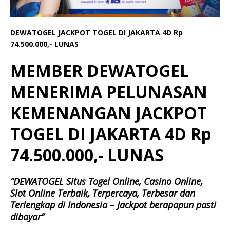
DEWATOGEL JACKPOT TOGEL DI JAKARTA 4D Rp
74.500.000,- LUNAS
MEMBER DEWATOGEL
MENERIMA PELUNASAN
KEMENANGAN JACKPOT
TOGEL DI JAKARTA 4D Rp
74.500.000,- LUNAS
“DEWATOGEL Situs Togel Online, Casino Online,
Slot Online Terbaik, Terpercaya, Terbesar dan
Terlengkap di Indonesia – Jackpot berapapun pasti
dibayar”