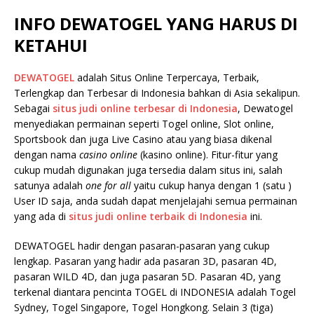
INFO DEWATOGEL YANG HARUS DI
KETAHUI
DEWATOGEL
adalah Situs Online Terpercaya, Terbaik,
Terlengkap dan Terbesar di Indonesia bahkan di Asia sekalipun.
Sebagai
situs judi online terbesar di Indonesia
, Dewatogel
menyediakan permainan seperti Togel online, Slot online,
Sportsbook dan juga Live Casino atau yang biasa dikenal
dengan nama
casino online
(kasino online). Fitur-fitur yang
cukup mudah digunakan juga tersedia dalam situs ini, salah
satunya adalah
one for all
yaitu cukup hanya dengan 1 (satu )
User ID saja, anda sudah dapat menjelajahi semua permainan
yang ada di
situs judi online terbaik di Indonesia
ini.
DEWATOGEL hadir dengan pasaran-pasaran yang cukup
lengkap. Pasaran yang hadir ada pasaran 3D, pasaran 4D,
pasaran WILD 4D, dan juga pasaran 5D. Pasaran 4D, yang
terkenal diantara pencinta TOGEL di INDONESIA adalah Togel
Sydney, Togel Singapore, Togel Hongkong. Selain 3 (tiga)