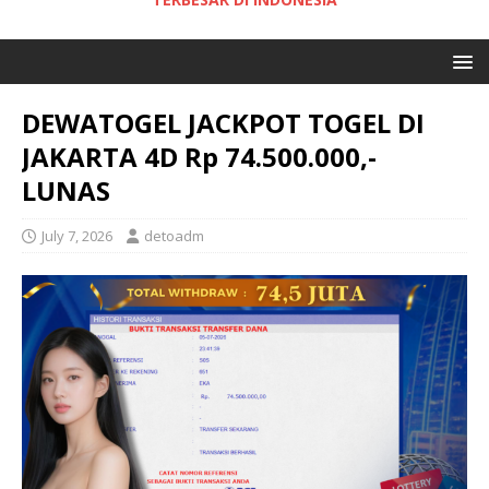
DEWATOGEL JACKPOT TOGEL DI
JAKARTA 4D Rp 74.500.000,-
LUNAS
July 7, 2026
detoadm