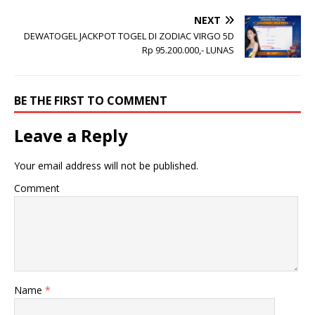
NEXT
DEWATOGEL JACKPOT TOGEL DI ZODIAC VIRGO 5D
Rp 95.200.000,- LUNAS
BE THE FIRST TO COMMENT
Leave a Reply
Your email address will not be published.
Comment
Name
*