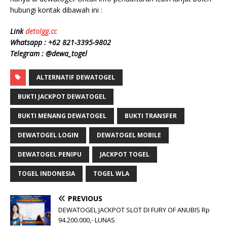
hubungi kontak dibawah ini :
Link
detolgg.cc
Whatsapp :
+62 8
21-3395-9802
Telegram : @dewa_togel
ALTERNATIF DEWATOGEL
BUKTI JACKPOT DEWATOGEL
BUKTI MENANG DEWATOGEL
BUKTI TRANSFER
DEWATOGEL LOGIN
DEWATOGEL MOBILE
DEWATOGEL PENIPU
JACKPOT TOGEL
TOGEL INDONESIA
TOGEL WLA
PREVIOUS
DEWATOGEL JACKPOT SLOT DI FURY OF ANUBIS Rp
94.200.000,- LUNAS