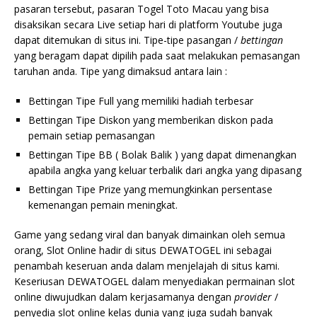
pasaran tersebut, pasaran Togel Toto Macau yang bisa
disaksikan secara Live setiap hari di platform Youtube juga
dapat ditemukan di situs ini. Tipe-tipe pasangan /
bettingan
yang beragam dapat dipilih pada saat melakukan pemasangan
taruhan anda. Tipe yang dimaksud antara lain :
Bettingan Tipe Full yang memiliki hadiah terbesar
Bettingan Tipe Diskon yang memberikan diskon pada
pemain setiap pemasangan
Bettingan Tipe BB ( Bolak Balik ) yang dapat dimenangkan
apabila angka yang keluar terbalik dari angka yang dipasang
Bettingan Tipe Prize yang memungkinkan persentase
kemenangan pemain meningkat.
Game yang sedang viral dan banyak dimainkan oleh semua
orang, Slot Online hadir di situs DEWATOGEL ini sebagai
penambah keseruan anda dalam menjelajah di situs kami.
Keseriusan DEWATOGEL dalam menyediakan permainan slot
online diwujudkan dalam kerjasamanya dengan
provider
/
penyedia slot online kelas dunia yang juga sudah banyak