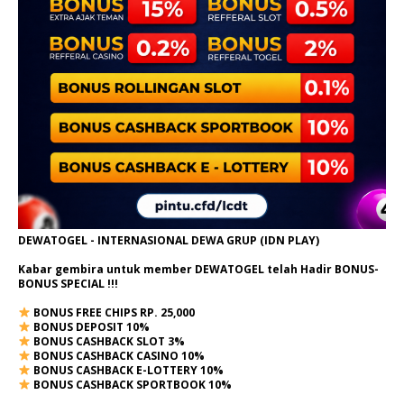
DEWATOGEL - INTERNASIONAL DEWA GRUP (IDN PLAY)
Kabar gembira untuk member DEWATOGEL telah Hadir
BONUS-
BONUS SPECIAL
!!!
BONUS FREE CHIPS RP. 25,000
BONUS DEPOSIT 10%
BONUS CASHBACK SLOT 3%
BONUS CASHBACK CASINO 10%
BONUS CASHBACK E-LOTTERY 10%
BONUS CASHBACK SPORTBOOK 10%