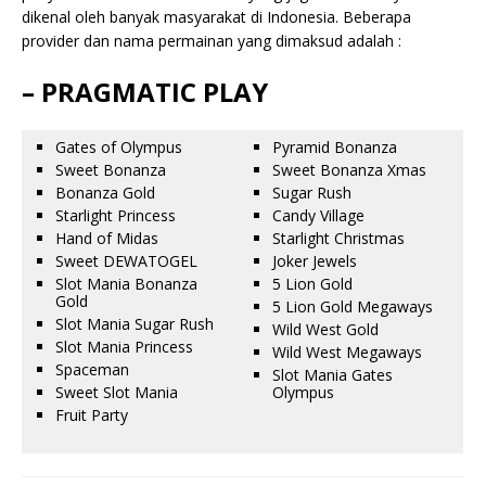
dikenal oleh banyak masyarakat di Indonesia. Beberapa
provider dan nama permainan yang dimaksud adalah :
– PRAGMATIC PLAY
Gates of Olympus
Pyramid Bonanza
Sweet Bonanza
Sweet Bonanza Xmas
Bonanza Gold
Sugar Rush
Starlight Princess
Candy Village
Hand of Midas
Starlight Christmas
Sweet DEWATOGEL
Joker Jewels
Slot Mania Bonanza
5 Lion Gold
Gold
5 Lion Gold Megaways
Slot Mania Sugar Rush
Wild West Gold
Slot Mania Princess
Wild West Megaways
Spaceman
Slot Mania Gates
Sweet Slot Mania
Olympus
Fruit Party