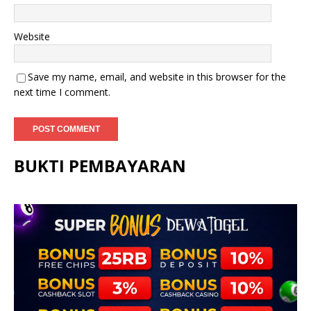
Website
Save my name, email, and website in this browser for the
next time I comment.
BUKTI PEMBAYARAN