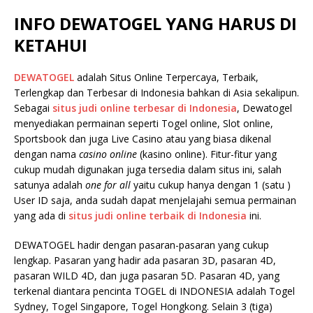
INFO DEWATOGEL YANG HARUS DI
KETAHUI
DEWATOGEL
adalah Situs Online Terpercaya, Terbaik,
Terlengkap dan Terbesar di Indonesia bahkan di Asia sekalipun.
Sebagai
situs judi online terbesar di Indonesia
, Dewatogel
menyediakan permainan seperti Togel online, Slot online,
Sportsbook dan juga Live Casino atau yang biasa dikenal
dengan nama
casino online
(kasino online). Fitur-fitur yang
cukup mudah digunakan juga tersedia dalam situs ini, salah
satunya adalah
one for all
yaitu cukup hanya dengan 1 (satu )
User ID saja, anda sudah dapat menjelajahi semua permainan
yang ada di
situs judi
online terbaik di Indonesia
ini.
DEWATOGEL hadir dengan pasaran-pasaran yang cukup
lengkap. Pasaran yang hadir ada pasaran 3D, pasaran 4D,
pasaran WILD 4D, dan juga pasaran 5D. Pasaran 4D, yang
terkenal diantara pencinta TOGEL di INDONESIA adalah Togel
Sydney, Togel Singapore, Togel Hongkong. Selain 3 (tiga)