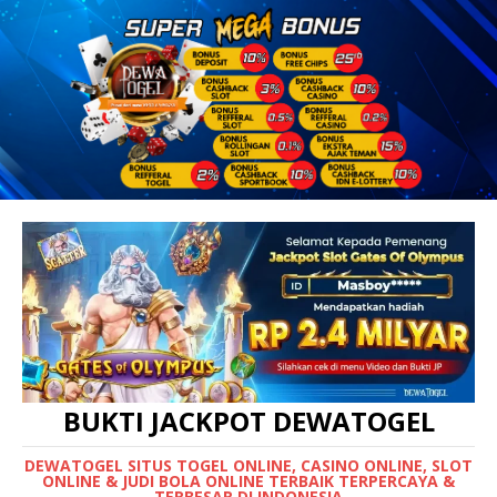
BUKTI JACKPOT DEWATOGEL
DEWATOGEL SITUS TOGEL ONLINE, CASINO ONLINE, SLOT
ONLINE & JUDI BOLA ONLINE TERBAIK TERPERCAYA &
TERBESAR DI INDONESIA