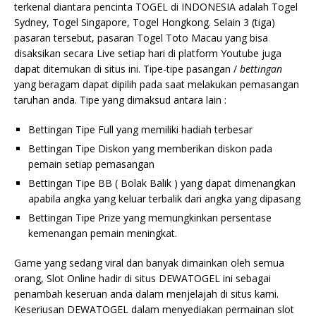
terkenal diantara pencinta TOGEL di INDONESIA adalah Togel
Sydney, Togel Singapore, Togel Hongkong. Selain 3 (tiga)
pasaran tersebut, pasaran Togel Toto Macau yang bisa
disaksikan secara Live setiap hari di platform Youtube juga
dapat ditemukan di situs ini. Tipe-tipe pasangan /
bettingan
yang beragam dapat dipilih pada saat melakukan pemasangan
taruhan anda. Tipe yang dimaksud antara lain :
Bettingan Tipe Full yang memiliki hadiah terbesar
Bettingan Tipe Diskon yang memberikan diskon pada
pemain setiap pemasangan
Bettingan Tipe BB ( Bolak Balik ) yang dapat dimenangkan
apabila angka yang keluar terbalik dari angka yang dipasang
Bettingan Tipe Prize yang memungkinkan persentase
kemenangan pemain meningkat.
Game yang sedang viral dan banyak dimainkan oleh semua
orang, Slot Online hadir di situs DEWATOGEL ini sebagai
penambah keseruan anda dalam menjelajah di situs kami.
Keseriusan DEWATOGEL dalam menyediakan permainan slot