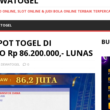
EWATOGEL
 ONLINE, SLOT ONLINE & JUDI BOLA ONLINE TERBAIK TERPERCA
ATOGEL
OT TOGEL DI
BU
Rp 86.200.000,- LUNAS
ot DEWATOGEL
0