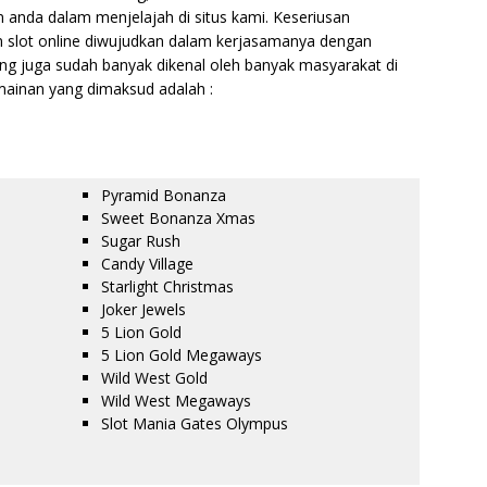
nda dalam menjelajah di situs kami. Keseriusan
lot online diwujudkan dalam kerjasamanya dengan
yang juga sudah banyak dikenal oleh banyak masyarakat di
mainan yang dimaksud adalah :
Pyramid Bonanza
Sweet Bonanza Xmas
Sugar Rush
Candy Village
Starlight Christmas
Joker Jewels
5 Lion Gold
5 Lion Gold Megaways
Wild West Gold
Wild West Megaways
Slot Mania Gates Olympus