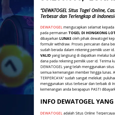
“DEWATOGEL Situs Togel Online, Casi
Terbesar dan Terlengkap di Indonesi
DEWATOGEL
mengucapkan selamat kepada u
pada permainan
TOGEL DI HONGKONG LO
dibayarkan
LUNAS
oleh pihak dewatogel kep
formulir withdraw. Proses pencairan dana b
sudah berada dalam rekening pemilik user id.
VALID
yang langsung di dapatkan melalui buk
dana pada rekening pemilik user id. Terima 
DEWATOGEL yang telah menggunakan situs k
semua kemenangan member hingga lunas. 
TERPERCAYA” sudah sangat melekat. puluha
menggunakan situs terbesar dan terbaik di I
kemenangan anda berapapun PASTI dibayark
INFO DEWATOGEL YANG 
DEWATOGEL
adalah Situs Online Terpercaya