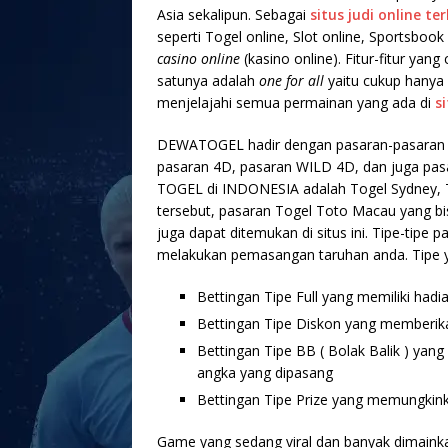
Asia sekalipun. Sebagai
situs judi online te
seperti Togel online, Slot online, Sportsboo
casino online
(kasino online). Fitur-fitur yan
satunya adalah
one for all
yaitu cukup hanya 
menjelajahi semua permainan yang ada di
s
DEWATOGEL hadir dengan pasaran-pasaran y
pasaran 4D, pasaran WILD 4D, dan juga pasa
TOGEL di INDONESIA adalah Togel Sydney, To
tersebut, pasaran Togel Toto Macau yang bis
juga dapat ditemukan di situs ini. Tipe-tipe 
melakukan pemasangan taruhan anda. Tipe ya
Bettingan Tipe Full yang memiliki hadi
Bettingan Tipe Diskon yang memberik
Bettingan Tipe BB ( Bolak Balik ) yang
angka yang dipasang
Bettingan Tipe Prize yang memungki
Game yang sedang viral dan banyak dimainkan