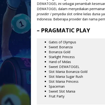
DEWATOGEL ini sebagai penambah keseruan a
DEWATOGEL dalam menyediakan permainan s
provider
/ penyedia slot online kelas dunia 
Indonesia. Beberapa provider dan nama per
– PRAGMATIC PLAY
Gates of Olympus
Sweet Bonanza
Bonanza Gold
Starlight Princess
Hand of Midas
Sweet DEWATOGEL
Slot Mania Bonanza Gold
Slot Mania Sugar Rush
Slot Mania Princess
Spaceman
Sweet Slot Mania
Fruit Party