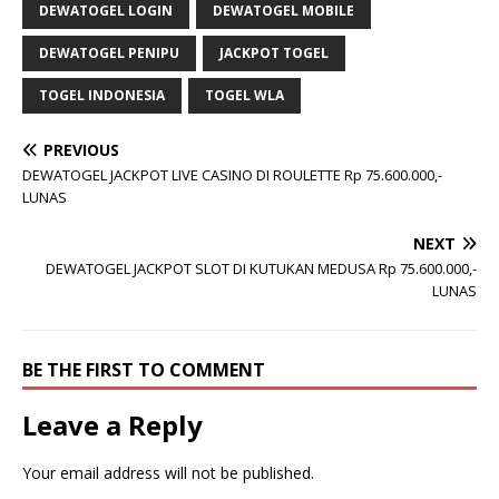
DEWATOGEL LOGIN
DEWATOGEL MOBILE
DEWATOGEL PENIPU
JACKPOT TOGEL
TOGEL INDONESIA
TOGEL WLA
PREVIOUS
DEWATOGEL JACKPOT LIVE CASINO DI ROULETTE Rp 75.600.000,-
LUNAS
NEXT
DEWATOGEL JACKPOT SLOT DI KUTUKAN MEDUSA Rp 75.600.000,-
LUNAS
BE THE FIRST TO COMMENT
Leave a Reply
Your email address will not be published.