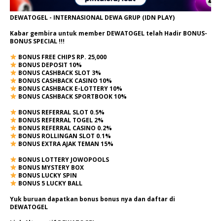
DEWATOGEL - INTERNASIONAL DEWA GRUP (IDN PLAY)
Kabar gembira untuk member DEWATOGEL telah Hadir
BONUS-
BONUS SPECIAL
!!!
BONUS FREE CHIPS RP. 25,000
BONUS DEPOSIT 10%
BONUS CASHBACK SLOT 3%
BONUS CASHBACK CASINO 10%
BONUS CASHBACK E-LOTTERY 10%
BONUS CASHBACK SPORTBOOK 10%
BONUS REFERRAL SLOT 0.5%
BONUS REFERRAL TOGEL 2%
BONUS REFERRAL CASINO 0.2%
BONUS ROLLINGAN SLOT 0.1%
BONUS EXTRA AJAK TEMAN 15%
BONUS LOTTERY JOWOPOOLS
BONUS MYSTERY BOX
BONUS LUCKY SPIN
BONUS 5 LUCKY BALL
Yuk buruan dapatkan bonus bonus nya dan daftar di
DEWATOGEL