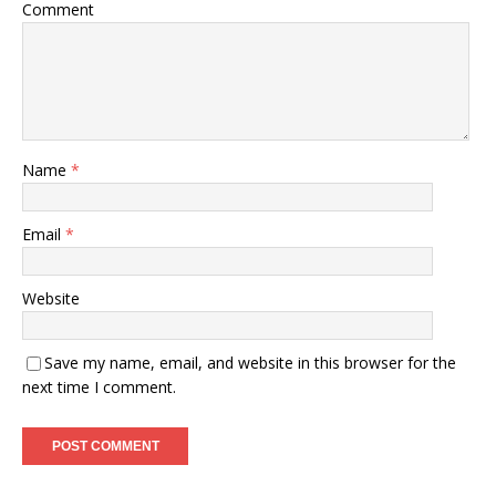
Comment
Name
*
Email
*
Website
Save my name, email, and website in this browser for the
next time I comment.