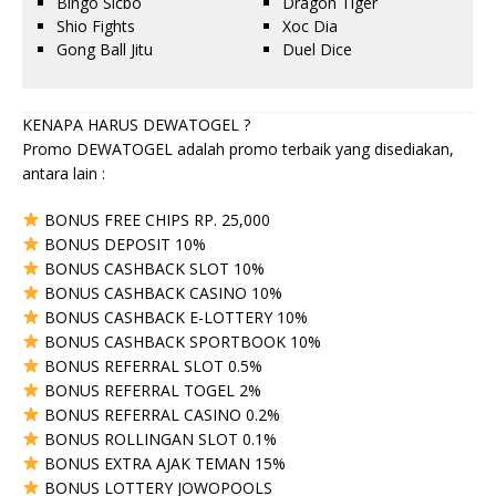
Bingo Sicbo
Dragon Tiger
Shio Fights
Xoc Dia
Gong Ball Jitu
Duel Dice
KENAPA HARUS DEWATOGEL ?
Promo DEWATOGEL adalah promo terbaik yang disediakan,
antara lain :
BONUS FREE CHIPS RP. 25,000
BONUS DEPOSIT 10%
BONUS CASHBACK SLOT 10%
BONUS CASHBACK CASINO 10%
BONUS CASHBACK E-LOTTERY 10%
BONUS CASHBACK SPORTBOOK 10%
BONUS REFERRAL SLOT 0.5%
BONUS REFERRAL TOGEL 2%
BONUS REFERRAL CASINO 0.2%
BONUS ROLLINGAN SLOT 0.1%
BONUS EXTRA AJAK TEMAN 15%
BONUS LOTTERY JOWOPOOLS