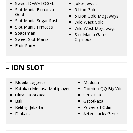
Sweet DEWATOGEL
Joker Jewels
Slot Mania Bonanza
5 Lion Gold
Gold
5 Lion Gold Megaways
Slot Mania Sugar Rush
Wild West Gold
Slot Mania Princess
Wild West Megaways
Spaceman
Slot Mania Gates
Sweet Slot Mania
Olympus
Fruit Party
– IDN SLOT
Mobile Legends
Medusa
Kutukan Medusa Multiplayer
Domino QQ Big Win
Ultra Gatotkaca
Sirus Gila
Bali
Gatotkaca
Keliling Jakarta
Power of Odin
Djakarta
Aztec Lucky Gems