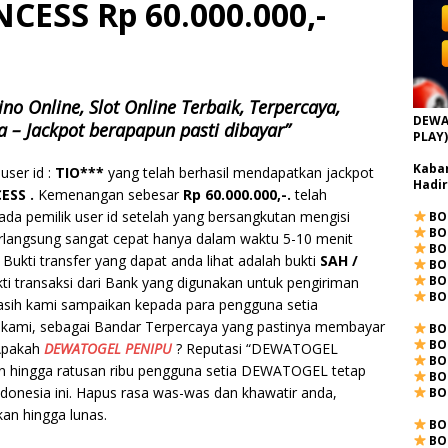
CESS Rp 60.000.000,-
no Online, Slot Online Terbaik, Terpercaya,
DEWA
a – Jackpot berapapun pasti dibayar”
PLAY)
Kaba
ser id :
TIO***
yang telah berhasil mendapatkan jackpot
Hadi
ESS .
Kemenangan sebesar
Rp 60.000.000,-.
telah
da pemilik user id setelah yang bersangkutan mengisi
BON
BO
erlangsung sangat cepat hanya dalam waktu 5-10 menit
BO
 Bukti transfer yang dapat anda lihat adalah bukti
SAH /
BO
BO
ti transaksi dari Bank yang digunakan untuk pengiriman
BO
kasih kami sampaikan kepada para pengguna setia
ami, sebagai Bandar Terpercaya yang pastinya membayar
BO
BO
Apakah
DEWATOGEL PENIPU
? Reputasi “DEWATOGEL
BO
n hingga ratusan ribu pengguna setia DEWATOGEL tetap
BO
ndonesia ini. Hapus rasa was-was dan khawatir anda,
BO
an hingga lunas.
BO
BO