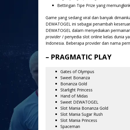
Bettingan Tipe Prize yang memungki
Game yang sedang viral dan banyak dimainkan
DEWATOGEL ini sebagai penambah keseruan a
DEWATOGEL dalam menyediakan permainan s
provider
/ penyedia slot online kelas dunia 
Indonesia. Beberapa provider dan nama per
– PRAGMATIC PLAY
Gates of Olympus
Sweet Bonanza
Bonanza Gold
Starlight Princess
Hand of Midas
Sweet DEWATOGEL
Slot Mania Bonanza Gold
Slot Mania Sugar Rush
Slot Mania Princess
Spaceman