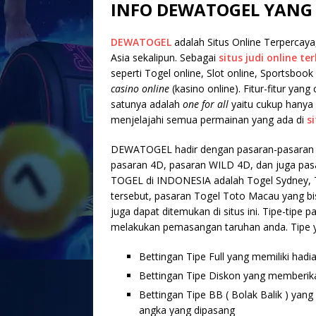
INFO DEWATOGEL YANG 
DEWATOGEL
adalah Situs Online Terpercaya
Asia sekalipun. Sebagai
situs jud
i
online ter
seperti Togel online, Slot online, Sportsboo
casino online
(kasino online). Fitur-fitur yan
satunya adalah
one for all
yaitu cukup hanya 
menjelajahi semua permainan yang ada di
s
DEWATOGEL hadir dengan pasaran-pasaran y
pasaran 4D, pasaran WILD 4D, dan juga pasa
TOGEL di INDONESIA adalah Togel Sydney, To
tersebut, pasaran Togel Toto Macau yang bis
juga dapat ditemukan di situs ini. Tipe-tipe 
melakukan pemasangan taruhan anda. Tipe ya
Bettingan Tipe Full yang memiliki hadi
Bettingan Tipe Diskon yang memberik
Bettingan Tipe BB ( Bolak Balik ) yang
angka yang dipasang