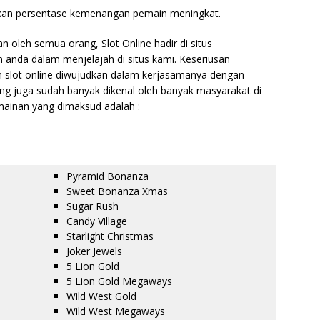
nkan persentase kemenangan pemain meningkat.
 oleh semua orang, Slot Online hadir di situs
nda dalam menjelajah di situs kami. Keseriusan
lot online diwujudkan dalam kerjasamanya dengan
yang juga sudah banyak dikenal oleh banyak masyarakat di
mainan yang dimaksud adalah :
Pyramid Bonanza
Sweet Bonanza Xmas
Sugar Rush
Candy Village
Starlight Christmas
Joker Jewels
5 Lion Gold
5 Lion Gold Megaways
Wild West Gold
Wild West Megaways