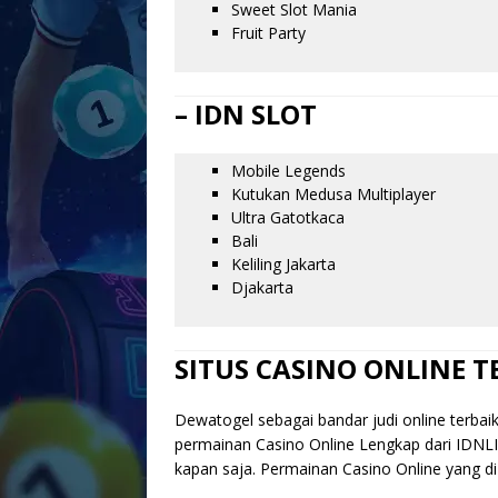
Sweet Slot Mania
Fruit Party
– IDN SLOT
Mobile Legends
Kutukan Medusa Multiplayer
Ultra Gatotkaca
Bali
Keliling Jakarta
Djakarta
SITUS CASINO ONLINE 
Dewatogel sebagai bandar judi online terbai
permainan Casino Online Lengkap dari IDNLI
kapan saja. Permainan Casino Online yang di 