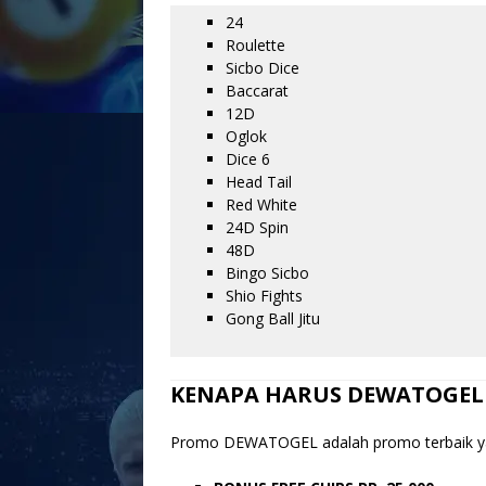
24
Roulette
Sicbo Dice
Baccarat
12D
Oglok
Dice 6
Head Tail
Red White
24D Spin
48D
Bingo Sicbo
Shio Fights
Gong Ball Jitu
KENAPA HARUS DEWATOGEL
Promo DEWATOGEL adalah promo terbaik yang