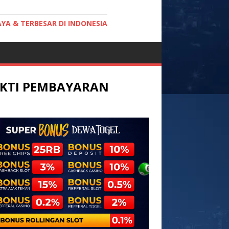
YA & TERBESAR DI INDONESIA
KTI PEMBAYARAN