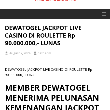
DEWATOGEL JACKPOT LIVE
CASINO DI ROULETTE Rp
90.000.000,- LUNAS
August 7, 2024
detoadm
DEWATOGEL JACKPOT LIVE CASINO DI ROULETTE Rp
90.000.000,- LUNAS
MEMBER DEWATOGEL
MENERIMA PELUNASAN
KEMENANGAN JACKPOT