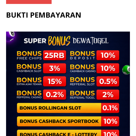
BUKTI PEMBAYARAN