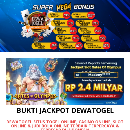
BUKTI JACKPOT DEWATOGEL
DEWATOGEL SITUS TOGEL ONLINE, CASINO ONLINE, SLOT
ONLINE & JUDI BOLA ONLINE TERBAIK TERPERCAYA &
TERBESAR DI INDONESIA