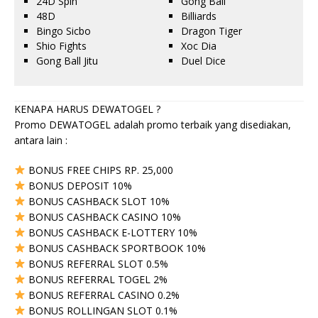
24D Spin
Gong Ball
48D
Billiards
Bingo Sicbo
Dragon Tiger
Shio Fights
Xoc Dia
Gong Ball Jitu
Duel Dice
KENAPA HARUS DEWATOGEL ?
Promo DEWATOGEL adalah promo terbaik yang disediakan,
antara lain :
BONUS FREE CHIPS RP. 25,000
BONUS DEPOSIT 10%
BONUS CASHBACK SLOT 10%
BONUS CASHBACK CASINO 10%
BONUS CASHBACK E-LOTTERY 10%
BONUS CASHBACK SPORTBOOK 10%
BONUS REFERRAL SLOT 0.5%
BONUS REFERRAL TOGEL 2%
BONUS REFERRAL CASINO 0.2%
BONUS ROLLINGAN SLOT 0.1%