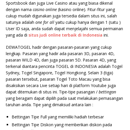
Sportsbook dan juga Live Casino atau yang biasa dikenal
dengan nama
casino online
(kasino online). Fitur-fitur yang
cukup mudah digunakan juga tersedia dalam situs ini, salah
satunya adalah
one for all
yaitu cukup hanya dengan 1 (satu )
User ID saja, anda sudah dapat menjelajahi semua permainan
yang ada di
situs judi
online terbaik di Indonesia
ini.
DEWATOGEL hadir dengan pasaran-pasaran yang cukup
lengkap. Pasaran yang hadir ada pasaran 3D, pasaran 4D,
pasaran WILD 4D, dan juga pasaran 5D. Pasaran 4D, yang
terkenal diantara pencinta TOGEL di INDONESIA adalah Togel
Sydney, Togel Singapore, Togel Hongkong. Selain 3 (tiga)
pasaran tersebut, pasaran Togel Toto Macau yang bisa
disaksikan secara Live setiap hari di platform Youtube juga
dapat ditemukan di situs ini. Tipe-tipe pasangan /
bettingan
yang beragam dapat dipilih pada saat melakukan pemasangan
taruhan anda. Tipe yang dimaksud antara lain :
Bettingan Tipe Full yang memiliki hadiah terbesar
Bettingan Tipe Diskon yang memberikan diskon pada