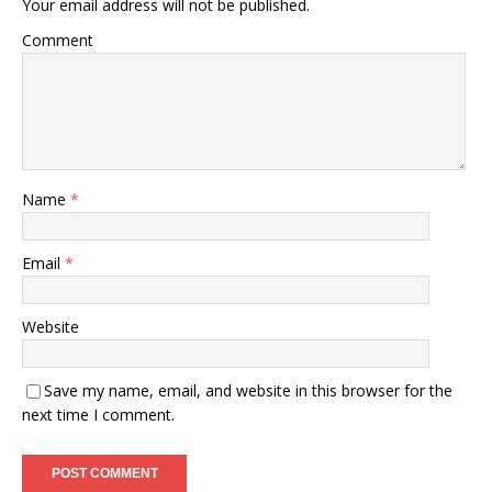
Your email address will not be published.
Comment
Name
*
Email
*
Website
Save my name, email, and website in this browser for the
next time I comment.