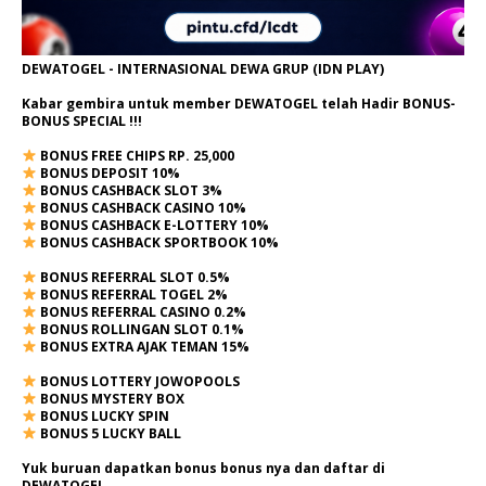
DEWATOGEL - INTERNASIONAL DEWA GRUP (IDN PLAY)
Kabar gembira untuk member DEWATOGEL telah Hadir
BONUS-
BONUS SPECIAL
!!!
BONUS FREE CHIPS RP. 25,000
BONUS DEPOSIT 10%
BONUS CASHBACK SLOT 3%
BONUS CASHBACK CASINO 10%
BONUS CASHBACK E-LOTTERY 10%
BONUS CASHBACK SPORTBOOK 10%
BONUS REFERRAL SLOT 0.5%
BONUS REFERRAL TOGEL 2%
BONUS REFERRAL CASINO 0.2%
BONUS ROLLINGAN SLOT 0.1%
BONUS EXTRA AJAK TEMAN 15%
BONUS LOTTERY JOWOPOOLS
BONUS MYSTERY BOX
BONUS LUCKY SPIN
BONUS 5 LUCKY BALL
Yuk buruan dapatkan bonus bonus nya dan daftar di
DEWATOGEL