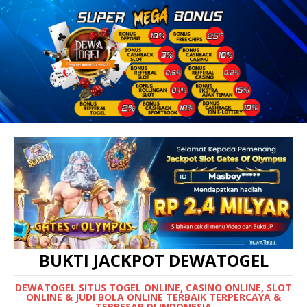
BUKTI JACKPOT DEWATOGEL
DEWATOGEL SITUS TOGEL ONLINE, CASINO ONLINE, SLOT
ONLINE & JUDI BOLA ONLINE TERBAIK TERPERCAYA &
TERBESAR DI INDONESIA