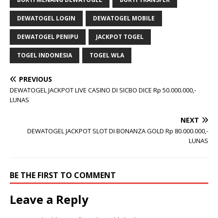
DEWATOGEL LOGIN
DEWATOGEL MOBILE
DEWATOGEL PENIPU
JACKPOT TOGEL
TOGEL INDONESIA
TOGEL WLA
PREVIOUS
DEWATOGEL JACKPOT LIVE CASINO DI SICBO DICE Rp 50.000.000,-
LUNAS
NEXT
DEWATOGEL JACKPOT SLOT DI BONANZA GOLD Rp 80.000.000,-
LUNAS
BE THE FIRST TO COMMENT
Leave a Reply