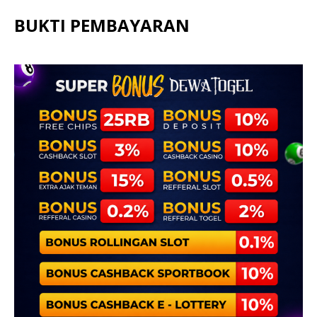
BUKTI PEMBAYARAN