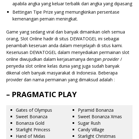
apabila angka yang keluar terbalik dari angka yang dipasang
Bettingan Tipe Prize yang memungkinkan persentase
kemenangan pemain meningkat.
Game yang sedang viral dan banyak dimainkan oleh semua
orang, Slot Online hadir di situs DEWATOGEL ini sebagai
penambah keseruan anda dalam menjelajah di situs kami.
Keseriusan DEWATOGEL dalam menyediakan permainan slot
online diwujudkan dalam kerjasamanya dengan
provider
/
penyedia slot online kelas dunia yang juga sudah banyak
dikenal oleh banyak masyarakat di Indonesia. Beberapa
provider dan nama permainan yang dimaksud adalah :
– PRAGMATIC PLAY
Gates of Olympus
Pyramid Bonanza
Sweet Bonanza
Sweet Bonanza Xmas
Bonanza Gold
Sugar Rush
Starlight Princess
Candy Village
Hand of Midas
Starlight Christmas