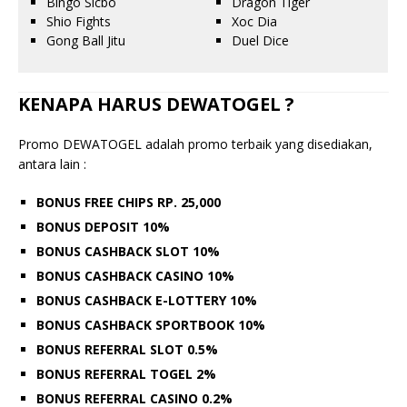
Bingo Sicbo
Dragon Tiger
Shio Fights
Xoc Dia
Gong Ball Jitu
Duel Dice
KENAPA HARUS DEWATOGEL ?
Promo DEWATOGEL adalah promo terbaik yang disediakan,
antara lain :
BONUS FREE CHIPS RP. 25,000
BONUS DEPOSIT 10%
BONUS CASHBACK SLOT 10%
BONUS CASHBACK CASINO 10%
BONUS CASHBACK E-LOTTERY 10%
BONUS CASHBACK SPORTBOOK 10%
BONUS REFERRAL SLOT 0.5%
BONUS REFERRAL TOGEL 2%
BONUS REFERRAL CASINO 0.2%