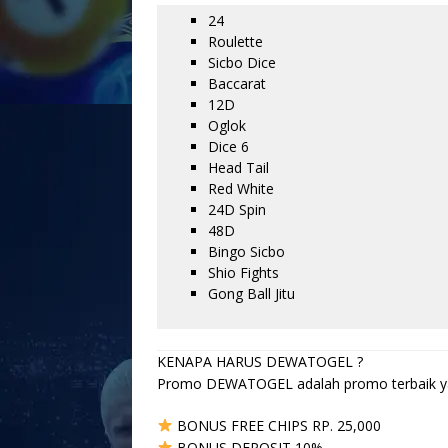
24
Roulette
Sicbo Dice
Baccarat
12D
Oglok
Dice 6
Head Tail
Red White
24D Spin
48D
Bingo Sicbo
Shio Fights
Gong Ball Jitu
KENAPA HARUS DEWATOGEL ?
Promo DEWATOGEL adalah promo terbaik yang
BONUS FREE CHIPS RP. 25,000
BONUS DEPOSIT 10%