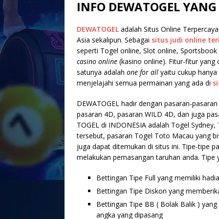
INFO DEWATOGEL YANG 
DEWATOGEL
adalah Situs Online Terpercaya
Asia sekalipun. Sebagai
situs judi online te
seperti Togel online, Slot online, Sportsboo
casino online
(kasino online). Fitur-fitur yan
satunya adalah
one for all
yaitu cukup hanya 
menjelajahi semua permainan yang ada di
s
DEWATOGEL hadir dengan pasaran-pasaran y
pasaran 4D, pasaran WILD 4D, dan juga pasa
TOGEL di INDONESIA adalah Togel Sydney, To
tersebut, pasaran Togel Toto Macau yang bis
juga dapat ditemukan di situs ini. Tipe-tipe 
melakukan pemasangan taruhan anda. Tipe ya
Bettingan Tipe Full yang memiliki hadi
Bettingan Tipe Diskon yang memberik
Bettingan Tipe BB ( Bolak Balik ) yang
angka yang dipasang