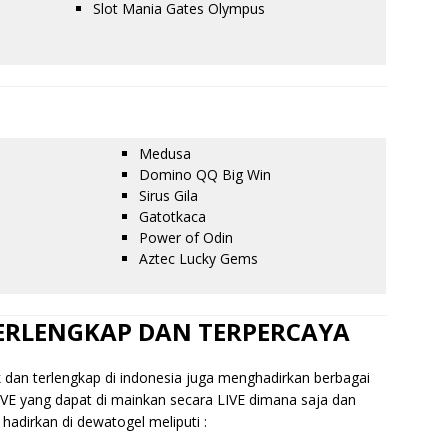
Slot Mania Gates Olympus
Medusa
Domino QQ Big Win
Sirus Gila
Gatotkaca
Power of Odin
Aztec Lucky Gems
TERLENGKAP DAN TERPERCAYA
k dan terlengkap di indonesia juga menghadirkan berbagai
VE yang dapat di mainkan secara LIVE dimana saja dan
hadirkan di dewatogel meliputi :