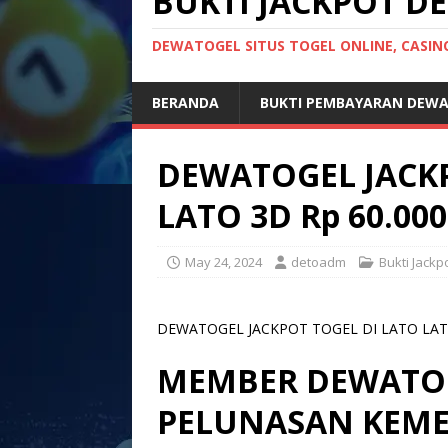
BUKTI JACKPOT D
DEWATOGEL SITUS TOGEL ONLINE, CASINO
BERANDA
BUKTI PEMBAYARAN DEW
DEWATOGEL JACKP
LATO 3D Rp 60.000
May 24, 2024
detoadm
Bukti Jack
DEWATOGEL JACKPOT TOGEL DI LATO LATO 
MEMBER DEWATO
PELUNASAN KEM