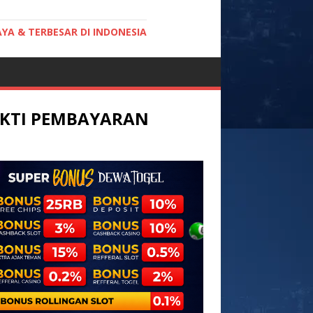
YA & TERBESAR DI INDONESIA
KTI PEMBAYARAN