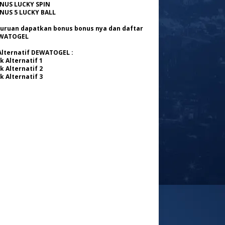
NUS LUCKY SPIN
NUS 5 LUCKY BALL
uruan dapatkan bonus bonus nya dan daftar
EWATOGEL
Alternatif
DEWATOGEL
:
k Alternatif 1
k Alternatif 2
k Alternatif 3