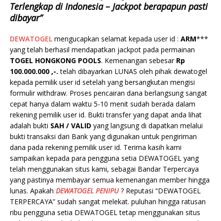
Terlengkap di Indonesia – Jackpot berapapun pasti
dibayar”
DEWATOGEL
mengucapkan selamat kepada user id :
ARM
***
yang telah berhasil mendapatkan jackpot pada permainan
TOGEL HONGKONG POOLS
. Kemenangan sebesar
Rp
100.000.000 ,-.
telah dibayarkan LUNAS oleh pihak dewatogel
kepada pemilik user id setelah yang bersangkutan mengisi
formulir withdraw. Proses pencairan dana berlangsung sangat
cepat hanya dalam waktu 5-10 menit sudah berada dalam
rekening pemilik user id. Bukti transfer yang dapat anda lihat
adalah bukti
SAH / VALID
yang langsung di dapatkan melalui
bukti transaksi dari Bank yang digunakan untuk pengiriman
dana pada rekening pemilik user id. Terima kasih kami
sampaikan kepada para pengguna setia DEWATOGEL yang
telah menggunakan situs kami, sebagai Bandar Terpercaya
yang pastinya membayar semua kemenangan member hingga
lunas. Apakah
DEWATOGEL PENIPU
? Reputasi “DEWATOGEL
TERPERCAYA” sudah sangat melekat. puluhan hingga ratusan
ribu pengguna setia DEWATOGEL tetap menggunakan situs