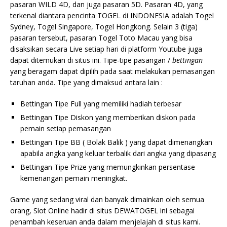
pasaran WILD 4D, dan juga pasaran 5D. Pasaran 4D, yang
terkenal diantara pencinta TOGEL di INDONESIA adalah Togel
Sydney, Togel Singapore, Togel Hongkong. Selain 3 (tiga)
pasaran tersebut, pasaran Togel Toto Macau yang bisa
disaksikan secara Live setiap hari di platform Youtube juga
dapat ditemukan di situs ini. Tipe-tipe pasangan /
bettingan
yang beragam dapat dipilih pada saat melakukan pemasangan
taruhan anda. Tipe yang dimaksud antara lain :
Bettingan Tipe Full yang memiliki hadiah terbesar
Bettingan Tipe Diskon yang memberikan diskon pada
pemain setiap pemasangan
Bettingan Tipe BB ( Bolak Balik ) yang dapat dimenangkan
apabila angka yang keluar terbalik dari angka yang dipasang
Bettingan Tipe Prize yang memungkinkan persentase
kemenangan pemain meningkat.
Game yang sedang viral dan banyak dimainkan oleh semua
orang, Slot Online hadir di situs DEWATOGEL ini sebagai
penambah keseruan anda dalam menjelajah di situs kami.