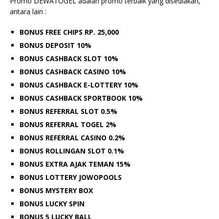
Promo DEWATOGEL adalah promo terbaik yang disediakan,
antara lain :
BONUS FREE CHIPS RP. 25,000
BONUS DEPOSIT 10%
BONUS CASHBACK SLOT 10%
BONUS CASHBACK CASINO 10%
BONUS CASHBACK E-LOTTERY 10%
BONUS CASHBACK SPORTBOOK 10%
BONUS REFERRAL SLOT 0.5%
BONUS REFERRAL TOGEL 2%
BONUS REFERRAL CASINO 0.2%
BONUS ROLLINGAN SLOT 0.1%
BONUS EXTRA AJAK TEMAN 15%
BONUS LOTTERY JOWOPOOLS
BONUS MYSTERY BOX
BONUS LUCKY SPIN
BONUS 5 LUCKY BALL