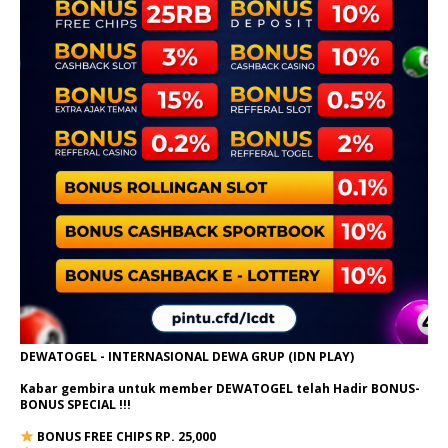
DEWATOGEL - INTERNASIONAL DEWA GRUP (IDN PLAY)
Kabar gembira untuk member DEWATOGEL telah Hadir
BONUS-
BONUS SPECIAL
!!!
BONUS FREE CHIPS RP. 25,000