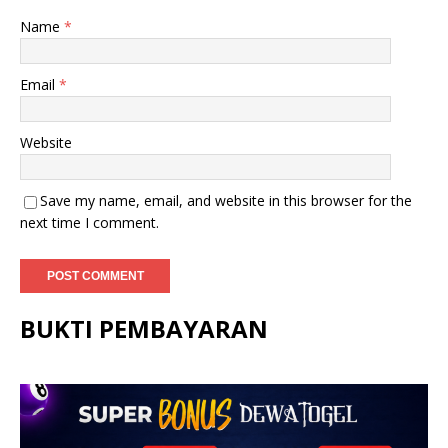
Name
*
Email
*
Website
Save my name, email, and website in this browser for the
next time I comment.
BUKTI PEMBAYARAN