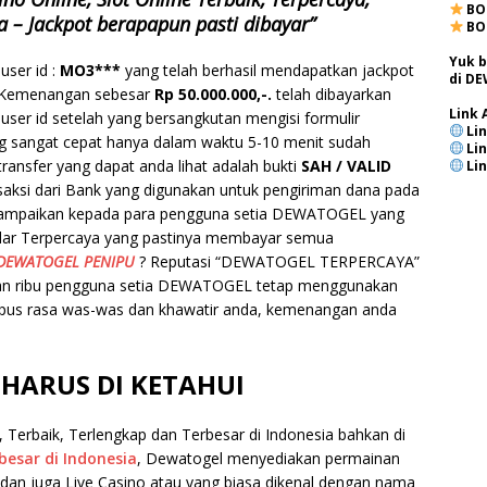
BO
a – Jackpot berapapun pasti dibayar”
BO
Yuk b
ser id :
MO3***
yang telah berhasil mendapatkan jackpot
di D
 Kemenangan sebesar
Rp
50.000.000
,-.
telah dibayarkan
Link 
ser id setelah yang bersangkutan mengisi formulir
Lin
ng sangat cepat hanya dalam waktu 5-10 menit sudah
Lin
transfer yang dapat anda lihat adalah bukti
SAH / VALID
Lin
nsaksi dari Bank yang digunakan untuk pengiriman dana pada
mi sampaikan kepada para pengguna setia DEWATOGEL yang
ndar Terpercaya yang pastinya membayar semua
DEWATOGEL PENIPU
? Reputasi “DEWATOGEL TERPERCAYA”
usan ribu pengguna setia DEWATOGEL tetap menggunakan
. Hapus rasa was-was dan khawatir anda, kemenangan anda
HARUS DI KETAHUI
, Terbaik, Terlengkap dan Terbesar di Indonesia bahkan di
rbesar di Indonesia
, Dewatogel menyediakan permainan
k dan juga Live Casino atau yang biasa dikenal dengan nama