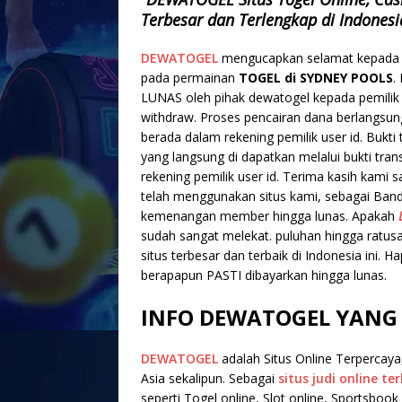
Terbesar dan Terlengkap di Indonesi
DEWATOGEL
mengucapkan selamat kepada u
pada permainan
TOGEL di SYDNEY POOLS
.
LUNAS oleh pihak dewatogel kepada pemilik u
withdraw. Proses pencairan dana berlangsu
berada dalam rekening pemilik user id. Bukti 
yang langsung di dapatkan melalui bukti tra
rekening pemilik user id. Terima kasih ka
telah menggunakan situs kami, sebagai Ba
kemenangan member hingga lunas. Apakah
sudah sangat melekat. puluhan hingga rat
situs terbesar dan terbaik di Indonesia ini
berapapun PASTI dibayarkan hingga lunas.
INFO DEWATOGEL YANG 
DEWATOGEL
adalah Situs Online Terpercaya
Asia sekalipun. Sebagai
situs judi online te
seperti Togel online, Slot online, Sportsboo