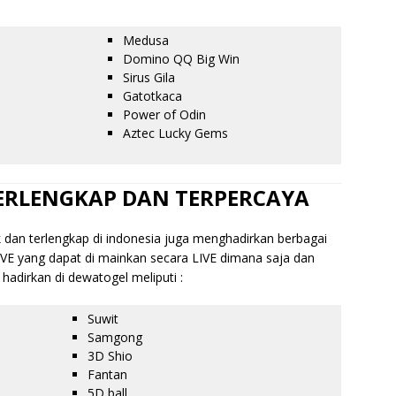
Medusa
Domino QQ Big Win
Sirus Gila
Gatotkaca
Power of Odin
Aztec Lucky Gems
TERLENGKAP DAN TERPERCAYA
k dan terlengkap di indonesia juga menghadirkan berbagai
VE yang dapat di mainkan secara LIVE dimana saja dan
hadirkan di dewatogel meliputi :
Suwit
Samgong
3D Shio
Fantan
5D ball