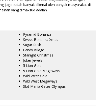
yang juga sudah banyak dikenal oleh banyak masyarakat di
mainan yang dimaksud adalah :
Pyramid Bonanza
Sweet Bonanza Xmas
Sugar Rush
Candy Village
Starlight Christmas
Joker Jewels
5 Lion Gold
5 Lion Gold Megaways
Wild West Gold
Wild West Megaways
Slot Mania Gates Olympus