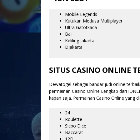
Mobile Legends
Kutukan Medusa Multiplayer
Ultra Gatotkaca
Bali
Keliling Jakarta
Djakarta
SITUS CASINO ONLINE 
Dewatogel sebagai bandar judi online terbai
permainan Casino Online Lengkap dari IDNLI
kapan saja. Permainan Casino Online yang di 
24
Roulette
Sicbo Dice
Baccarat
12D