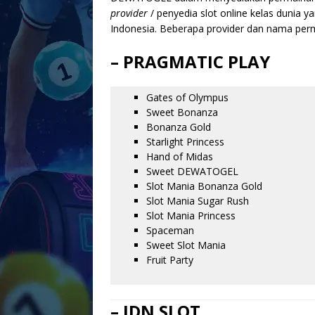
provider
/ penyedia slot online kelas dunia 
Indonesia. Beberapa provider dan nama per
– PRAGMATIC PLAY
Gates of Olympus
Sweet Bonanza
Bonanza Gold
Starlight Princess
Hand of Midas
Sweet DEWATOGEL
Slot Mania Bonanza Gold
Slot Mania Sugar Rush
Slot Mania Princess
Spaceman
Sweet Slot Mania
Fruit Party
– IDN SLOT