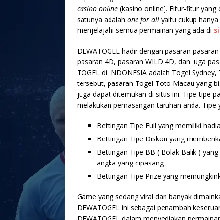
casino online
(kasino online). Fitur-fitur yan
satunya adalah
one for all
yaitu cukup hanya 
menjelajahi semua permainan yang ada di
s
DEWATOGEL hadir dengan pasaran-pasaran y
pasaran 4D, pasaran WILD 4D, dan juga pasa
TOGEL di INDONESIA adalah Togel Sydney, To
tersebut, pasaran Togel Toto Macau yang bis
juga dapat ditemukan di situs ini. Tipe-tipe 
melakukan pemasangan taruhan anda. Tipe ya
Bettingan Tipe Full yang memiliki hadi
Bettingan Tipe Diskon yang memberik
Bettingan Tipe BB ( Bolak Balik ) yang
angka yang dipasang
Bettingan Tipe Prize yang memungki
Game yang sedang viral dan banyak dimainkan
DEWATOGEL ini sebagai penambah keseruan a
DEWATOGEL dalam menyediakan permainan s